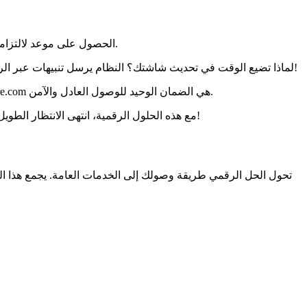
. بفضل منصة رسمية، يتم تحديث المئات من المواعيد المتاحة كل أسبوع – دون رسوم خفية أو وسطاء.
الحصول على موعد لالتزامات
: ستتلقى إشعارًا على الفور، كما لو كان سحرًا!
لماذا تضيع الوقت في تحديث شاشتك؟ النظام يرسل تنبيهات عبر الرس
. تظل المنصة الحكومية https://rendezvousprefecture.com هي الضمان الوحيد للوصول العادل والآمن.
. إنها ثورة حقيقية للمواطنين!
مع هذه الحلول الرقمية، انتهى الانتظار الطوي
تحول الحل الرقمي طريقة وصولك إلى الخدمات العامة. يجمع هذا ا