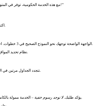
“الآن، أتلقى تذكيري عبر الرسائل القصيرة قبل أن أفكر حتى في التحقق!”
مع هذه الخدمة الحكومية، توفر في المتوسط ساعتين و45 دقيقة لكل إجراء. ا
اكتشف كيف تبسط إجراءاتك الإدارية في بضع نقرات. يتكيف النظام الرسمي مع احتياجاتك الخاصة، سواء كان ذلك لرخصة قيادة أو طلب تجنس.
، الفحوصات الطبية أو الدعم الرقمي. يقوم الموقع بتحويلك تلقائيًا إلى الرابط الرسمي المناسب.
الواجهة الواضحة توجهك نحو النموذج الصحيح في 3 خطوات. اختر أولاً نوع الإجراء الخاص بك:
نظام تحديد المواقع الجغرافية يحدد بلديتك (بوبيني، رينسي، إلخ) لعرض المواعيد المتاحة محليًا. لم تعد بحاجة للبحث يدويًا – المواعيد ذات الصلة تظهر على الفور.
تتجدد الجداول مرتين في الشهر، مع ذروة المواعيد حول اليوم الأول والخامس عشر. بعض الخدمات مثل طلبات الإيصالات تستفيد حتى من تحديثات في الوقت الحقيقي.
– الخدمة ممولة بالكامل من الضرائب.
تظل بياناتك الشخصية محمية بواسطة تشفير من مستوى بنكي. بعد اختيار الموعد، ستتلقى بريدًا إلكترونيًا للتأكيد مع رمز QR يؤكد طلبك.
لا توجد رسوم خفية
يظهر جدول تلخيصي قبل التأكيد النهائي. تحقق من عنوانك، والموعد المختار والمستندات المطلوبة. بمجرد التأكيد، يصبح ملفك مرئيًا للجهة المعنية.