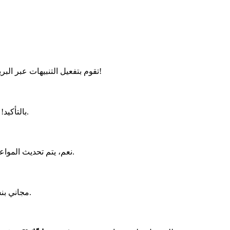
، تقوم بتفعيل التنبيهات عبر البريد الإلكتروني والرسائل القصيرة. بمجرد أن يتوفر موعد يتناسب مع طلبك، ستتلقى تنبيهًا فوريًا!
)، والتحقق من المواعيد المتاحة وتأكيد اختيارك في بضع نقرات.
بالتأكيد
نعم، يتم تحديث المواعيد في الوقت الحقيقي. نوصي بالتحقق من الموقع في وقت مبكر من الصباح أو في بداية الأسبوع لزيادة فرصك في العثور على موعد بسرعة.
مجاني بنسبة 100%. بياناتك الشخصية محمية من خلال عملية تتوافق مع معايير الأمان الأوروبية.