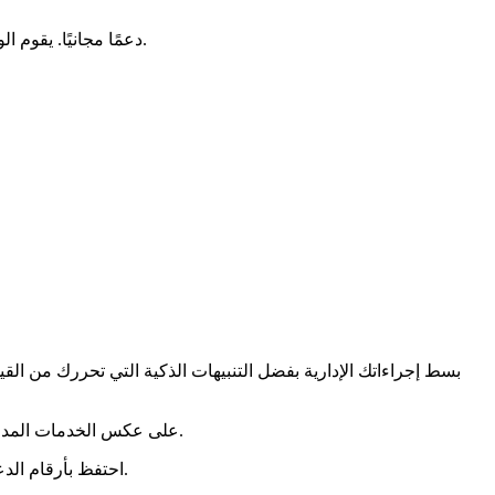
أو التجنس؟ تقدم نقاط الاستقبال الرقمية (PAN) دعمًا مجانيًا. يقوم الوسطاء بإرشادك في الإجراءات الرقمية المعقدة.
بسط إجراءاتك الإدارية بفضل التنبيهات الذكية التي تحررك من الق
أو تصاريح الإقامة، دون رسوم خفية.
. على عكس الخدمات المدفو
– لمساعدة المواطنين الآخرين على توفير الوقت.
احتفظ بأرقام الد