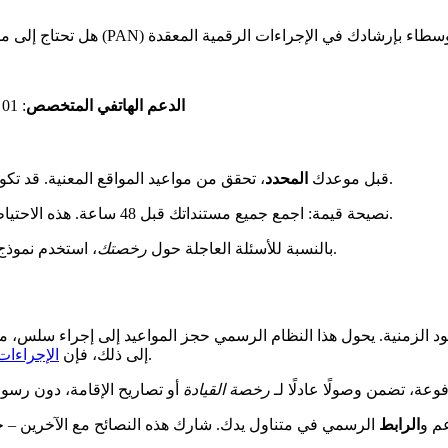
هل تحتاج إلى 
الدعم الهاتفي المتخصص
: 01 41 60 60 60 لرخصة القيادة، 01 41 60 62 62 للإجراءات الأجنبية
، تحقق من مواعيد المواقع المعنية. قد تكون هيكلية بوبيني وتلك في رينسي أو سان دوني لها خصوصيات مختلفة.
قبل موعدك
المحدد
وفقًا لأحدث الإحصائيات.
نصيحة قيمة: اجمع جميع مستنداتك قبل 48 ساعة. هذه الاحتياطات البسيطة تتجنب 73% من تأجيل
، استخدم نموذج الاتصال عبر الإنترنت. عادةً ما تصل الردود في غضون 72 ساعة عمل.
بالنسبة للأسئلة العاجلة حول
رخصتك
يود الزمنية. يحول هذا النظام الرسمي حجز المواعيد إلى إجراء سلس، م
تسهل الوصول إلى الخدمات اللازمة بشكل أكبر.
إلى ذلك، فإن
الإجراءات 
عة، تضمن وصولًا عادلًا لـ
رخصة القيادة
عم و
الرابط
الرسمي في متناول يدك. شارك هذه النصائح مع الآخرين –