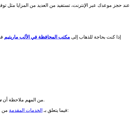
عند حجز موعدك عبر الإنترنت، تستفيد من العديد من المزايا مثل توفير
إذا كنت بحاجة للذهاب إلى
مكتب المحافظة في الألب ماريتيم
في
قد تختلف حسب العطلات ومواسم العطلات. نوصيك بالتحقق من الساعات على الموقع الرسمي لمكتب المحافظة قبل زيارتك.
من المهم ملاحظة أن
س
، يمكنك الاستفادة من خدمات مختلفة لتسهيل إجراءاتك الإدارية. إليك بعض الخدمات الرئيسية المتاحة:
فيما يتعلق بـ
الخدمات المقدمة
من ق