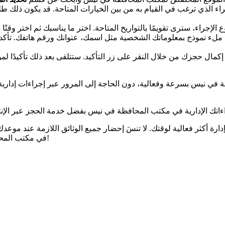
اء الذي ترغب في القيام به من بين الخيارات المتاحة. قد يكون ذلك ط
لى ملء نموذج بمعلوماتك الشخصية مثل اسمك، عنوانك ورقم هاتفك. تأ
مال حجزك من خلال النقر على زر التأكيد. ستتلقى بعد ذلك تأكيدًا لموع
نيس بسرعة وفعالية، دون الحاجة إلى المرور عبر إجراءات إدارية طوي
ارة أكثر فعالية لوقتك. لا تنسَ إحضار جميع الوثائق اللازمة عند موعدك 
في مكتب المحافظة في نيس وسهل إجراءاتك. لا تضيع المزيد من الوقت واحجز الآن!