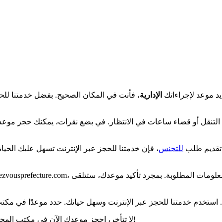
يد موعد لإجراءاتك
الإدارية
، فأنت في المكان الصحيح. بفضل خدمتنا للح
 التنقل أو قضاء ساعات في الانتظار. في بضع نقرات، يمكنك حجز مو
 تقديم طلب
للتجنس
، فإن خدمتنا للحجز عبر الإنترنت تسهل عليك الحيا
https://rendezvousprefecture.com، وتحديد الخدمة المطلوبة، واختيار تاريخ ووقت مفضلين، وتقديم
لا تتأخر، احجز موعدك الآن في مكتب المحافظة في نيس عبر الإنترنت واستمتع بتجربة إدارية أكثر سلاسة وراحة!