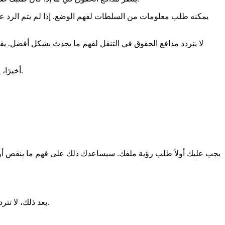
يمكنه طلب معلومات من السلطات لفهم الوضع. إذا لم يتم الرد على
لا يتردد مدافع الحقوق في التنقل لفهم ما يحدث بشكل أفضل. يقدم
أخيرًا، يمكنه مشاركة تقارير خاصة وردود السلطات. وهذا يدل على أن الهدف هو إبلاغ الجميع بما يحدث. الشفافية والمساءلة مهمتان جدًا بالنسبة له.
يجب عليك أولاً طلب رؤية ملفك. سيساعدك ذلك على فهم ما ينقص أو
بعد ذلك، لا تتردد في طلب تفسيرات كتابية من المحافظة. من الأفضل أيضًا إرسال هذا الطلب برسالة مسجلة. حدد موعدًا للرد، مثل 15 يومًا، لتجنب الانتظار.