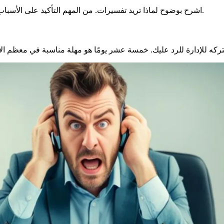
اشرح بوضوح لماذا تريد تفسيرات. من المهم التأكيد على الأسباب الصالحة. يعزز ذلك طلبك ويظهر أنك تسعى لحل الأمور بشكل صحيح.