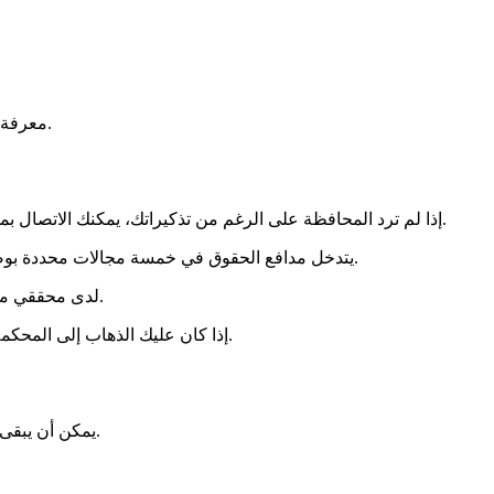
معرفة حقوقك أمر حاسم في هذه اللحظة. إعادة الاتصال بالإدارة هي المفتاح. ستساعدك اليقظة في الحصول على رد واضح، سواء كان جيدًا أو سيئًا.
إذا لم ترد المحافظة على الرغم من تذكيراتك، يمكنك الاتصال بمدافع الحقوق. إنها هيئة مستقلة يمكن أن تساعد في حل المشكلات مع الإدارة. تأكد من أنك حاولت كل شيء مع المحافظة أو الوزارة قبل ذلك.
يتدخل مدافع الحقوق في خمسة مجالات محددة بوضوح من قبل القانون. تنتهي غالبية الحالات التي يتعامل معها باتفاق. يمكنه أيضًا متابعة توصياته عن كثب والمطالبة بإجراءات إذا لم يتم اتباعها.
لدى محققي مدافع الحقوق سلطات واسعة. يمكنهم حتى الاستعانة بقاضٍ خاص في حالة رفض التعاون. منع تحقيقهم جريمة، يعاقب عليها بالسجن والغرامة.
إذا كان عليك الذهاب إلى المحكمة، يمكن لمدافع الحقوق المساعدة من خلال تقديم رأيه. لكنه لا يلعب دور المحامي. يمكنه المطالبة بعقوبات ضد المحترفين إذا كان هناك خطأ.
يمكن أن يبقى ملفك أحيانًا محجوزًا في المحافظة. في هذه الحالة، لديك الحق في طلب تفسيرات. إنها خطوة رئيسية لفهم المشاكل المحتملة وإيجاد الحلول.