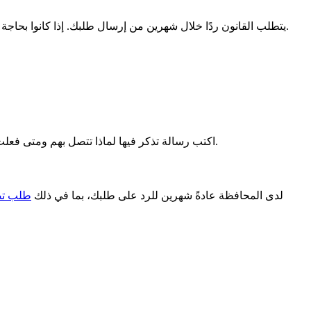
يتطلب القانون ردًا خلال شهرين من إرسال طلبك. إذا كانوا بحاجة إلى مزيد من الوقت، يجب عليهم إبلاغك ويمكن أن يكون لديهم حتى شهرين إضافيين. بعد 4 أشهر دون أخبار، يعتبر الصمت بمثابة رفض طلبك.
اكتب رسالة تذكر فيها لماذا تتصل بهم ومتى فعلت ذلك في البداية. تأكد من ذكر رقم ملفك وأرفق الأدلة التي قمت بإرسالها بالفعل. اطلب الحصول على رد خلال 15 يومًا. أرسل بريدك مسجلًا.
لدى المحافظة عادةً شهرين للرد على طلبك، بما في ذلك
طلب تصر