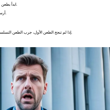
ابدأ بطعن لطيف مع المحافظ. هذا مجاني. يجب عليك توضيح سبب طلبك بوضوح.
أرسل طلبك على ورق عادي. أفضل طريقة هي القيام بذلك مسجلاً كدليل.
إذا لم تنجح الطعن الأول، جرب الطعن التسلسلي. هذه المرة، توجه إلى وزارة الداخلية. مرة أخرى، اشرح طلبك جيدًا.