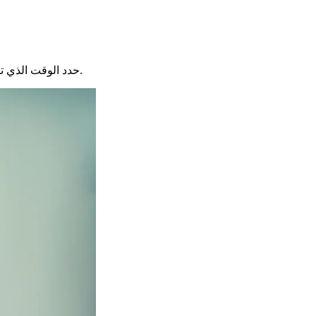
حدد الوقت الذي تتركه للإدارة للرد عليك. خمسة عشر يومًا هو مهلة مناسبة في معظم الأحيان. سيمكنك ذلك من متابعة طلبك إذا لم يأتي أي رد في هذه الفترة.