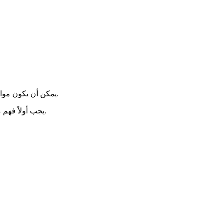
يمكن أن يكون مواجهة صمت الإدارة محبطًا جدًا. لكن هناك وسائل قانونية للتحرك إذا لم تقدم لنا المحافظة أي أخبار. تستكشف هذه المقالة هذه السبل الممكنة.
خلال شهرين، فذلك كأنه ترفض. تتيح لك هذه الحالة الطعن في هذا القرار الضمني.
يجب أولاً فهم م