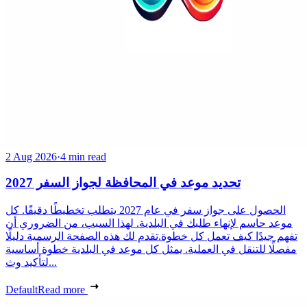
2 Aug 2026
·
4 min read
تحديد موعد في المحافظة لجواز السفر 2027
الحصول على جواز سفر في عام 2027 يتطلب تخطيطًا دقيقًا. كل
موعد حاسم لإنهاء طلبك في البلدية. لهذا السبب، من الضروري أن
تفهم جيدًا كيف تعمل كل خطوة.تقدم لك هذه الصفحة الرسمية دليلًا
مفصلًا للتنقل في العملية. يمثل كل موعد في البلدية خطوة أساسية
لتأكيد وث...
Default
Read more