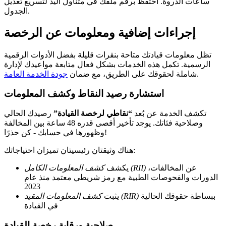
ساعات الذروة. احتفظ برقم ملفك في متناول اليد لتسريع تعديل
الجدول.
إجراءات إضافية ومعلومات عن الرخصة
تظل معلومات قيادتك متاحة بنقرات قليلة بفضل الأدوات الرقمية
الرسمية. تكمل هذه الخدمات بشكل فعال متابعة مواعيدك لإدارة
.
شاملة لحقوقك على الطريق، مع ضمان
جودة الخدمة العامة
استشارة رصيد النقاط وكشف المعلومات
تكشف الخدمة عن بُعد
“نقاطي لرخصة القيادة”
رصيدك الحالي
وصلاحية فئاتك. يوجد تأخير أقصى قدره 48 ساعة بين المخالفة
وظهورها في حسابك - كن حذرًا!
هناك وثيقتان رئيسيتان تميزان احتياجاتك:
عن المخالفات،
كشف المعلومات الكامل (RII)
يكشف
الدورات والفحوصات الطبية مع رمز شريطي معتمد منذ عام
2023
ببساطة حقوقك الحالية
كشف المعلومات المقيد (RIR)
يثبت
في القيادة
صلاحية ورقابة رخصة القيادة