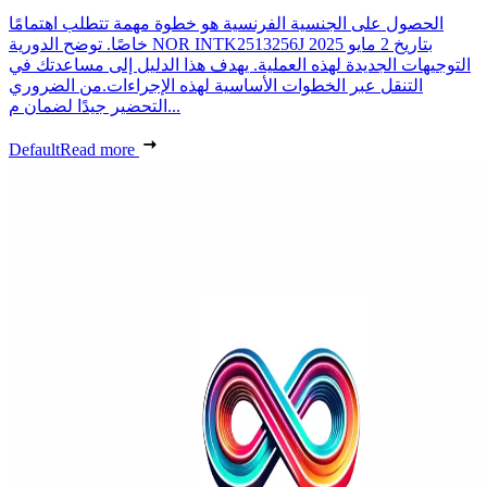
الحصول على الجنسية الفرنسية هو خطوة مهمة تتطلب اهتمامًا
خاصًا. توضح الدورية NOR INTK2513256J بتاريخ 2 مايو 2025
التوجيهات الجديدة لهذه العملية. يهدف هذا الدليل إلى مساعدتك في
التنقل عبر الخطوات الأساسية لهذه الإجراءات.من الضروري
التحضير جيدًا لضمان م...
Default
Read more