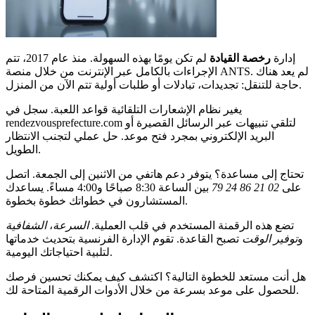
إدارة
رخصة القيادة
لم تكن يومًا بهذه السهولة. منذ عام 2017، تتم
الإجراءات بالكامل عبر الإنترنت من خلال منصة ANTS. لم يعد هناك
حاجة للتنقل: تجديدات، تبادلات أو طلبات أولية تتم الآن من المنزل.
يغير نظام الإشعارات التلقائية قواعد اللعبة. سجل في
rendezvousprefecture.com لتلقي تنبيهات عبر الرسائل القصيرة أو
البريد الإلكتروني بمجرد فتح موعد. حل عملي لتجنب الانتظار
الطويل.
تحتاج إلى مساعدة؟ يتوفر دعم هاتفي من الاثنين إلى الجمعة. اتصل
على
02 21 86 24 79
بين الساعة 8:30 صباحًا و4:00 مساءً. يساعدك
المستشارون في خطواتك خطوة بخطوة.
تضع هذه الرقمنة المستخدم في قلب العملية.
السرعة
،
الشفافية
و
توفير الوقت
تصبح القاعدة. تقوم الإدارة الفرنسية بتحديث خدماتها
لتلبية احتياجاتك اليومية.
هل أنت مستعد للخطوة التالية؟ اكتشف كيف يمكنك تحسين فرصك
للحصول على موعد بسرعة من خلال الأدوات الرقمية المتاحة لك.