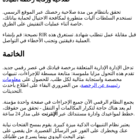
تحقق بانتظام من مدة صلاحية رخصتك عبر الموقع الرسمي.
تستخدم السلطات آليات متطورة لمكافحة الاحتيال لحماية بياناتك،
خاصة أثناء عمليات التفتيش على الطرق.
نصيحة: قم بإنشاء RIR قبل مقابلة عمل تتطلب شهادة. تستغرق هذه
العملية دقيقتين وتجنب الأخطاء في التواصل.
الخاتمة
تدخل الإدارة الإدارية المتعلقة برخصة قيادتك في عصر رقمي جديد.
تقدم هذه التحول مزايا ملموسة: متابعة مبسطة للإجراءات، تنبيهات
مخصصة واستجابة مثالية لكل طلب. للحصول على
معلومات
رئيسية عن الرخصة
، من الضروري البقاء على اطلاع بأحدث
التحديثات.
يجمع النظام الرقمي الآن جميع الإجراءات في
صفحة
واحدة مؤمنة.
لم يعد هناك حاجة لتكرار المكالمات أو التنقل - تحقق من حقوقك،
على مدار 24 ساعة.
خطط لمواعيدك وادارة مستنداتك عبر
الإنترنت
يعتبر نظام التنبيهات الذكية ميزة كبيرة. يقوم بمسح الفتحات نيابة
عنك ويخطرك على الفور عبر الرسائل القصيرة. حل يقضي على
.
توتر البحث اليدوي بينما يسرع من
طلباتك