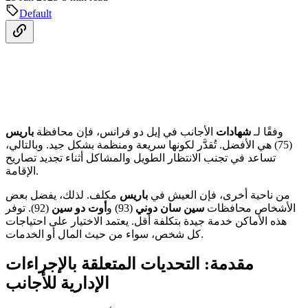
Default
وفقًا لـ
شهادات
الأجانب في إيل دو فرانس، فإن محافظة
باريس
(75) هي الأفضل. تُقدَّر لكونها سريعة ومنظمة بشكل جيد. وبالتالي،
تساعد في تجنب الانتظار الطويل والمشاكل أثناء تجديد تصاريح
الإقامة.
من ناحية أخرى، فإن العيش في
باريس
مكلف. لذلك، يفضل بعض
الأشخاص محافظات
سين سان دوني
(93) و
أوت دو سين
(92). توفر
هذه الأماكن خدمة جيدة بتكلفة أقل. يعتمد الاختيار على احتياجات
كل شخص، سواء من حيث المال أو الخدمات.
مقدمة: التحديات المتعلقة بالإجراءات
الإدارية للأجانب