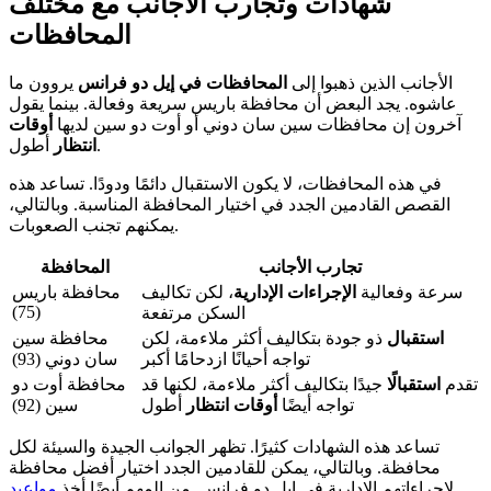
شهادات وتجارب الأجانب مع مختلف
المحافظات
الأجانب الذين ذهبوا إلى
المحافظات في إيل دو فرانس
يروون ما
عاشوه. يجد البعض أن محافظة باريس سريعة وفعالة. بينما يقول
آخرون إن محافظات سين سان دوني أو أوت دو سين لديها
أوقات
أطول.
انتظار
في هذه المحافظات، لا يكون الاستقبال دائمًا ودودًا. تساعد هذه
القصص القادمين الجدد في اختيار المحافظة المناسبة. وبالتالي،
يمكنهم تجنب الصعوبات.
تجارب الأجانب
المحافظة
سرعة وفعالية
الإجراءات الإدارية
، لكن تكاليف
محافظة باريس
(75)
السكن مرتفعة
استقبال
ذو جودة بتكاليف أكثر ملاءمة، لكن
محافظة سين
تواجه أحيانًا ازدحامًا أكبر
سان دوني (93)
تقدم
استقبالًا
جيدًا بتكاليف أكثر ملاءمة، لكنها قد
محافظة أوت دو
تواجه أيضًا
أوقات انتظار
أطول
سين (92)
تساعد هذه الشهادات كثيرًا. تظهر الجوانب الجيدة والسيئة لكل
محافظة. وبالتالي، يمكن للقادمين الجدد اختيار أفضل محافظة
لإجراءاتهم الإدارية في إيل دو فرانس. من المهم أيضًا أخذ
مواعيد