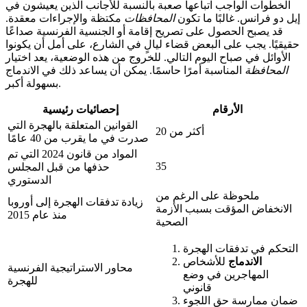
الخطوات الواجب اتباعها صعبة بالنسبة للأجانب الذين يعيشون في
إيل دو فرانس. غالبًا ما تكون
المحافظات
مكتظة والإجراءات معقدة.
قد يصبح الحصول على تصريح إقامة أو الجنسية الفرنسية صداعًا
حقيقيًا. يجب على البعض قضاء ليالٍ في الشارع، على أمل أن يكونوا
الأوائل في صباح اليوم التالي. للخروج من هذه الوضعية، يعد اختيار
المحافظة
المناسبة أمرًا حاسمًا. يمكن أن يساعد ذلك في الاندماج
بسهولة أكبر.
الأرقام
إحصائيات رئيسية
القوانين المتعلقة بالهجرة التي
أكثر من 20
صدرت في ما يقرب من 40 عامًا
المواد من قانون 2024 التي تم
35
حذفها من قبل المجلس
الدستوري
ملحوظة على الرغم من
زيادة تدفقات الهجرة إلى أوروبا
الانخفاض المؤقت بسبب الأزمة
منذ عام 2015
الصحية
التحكم في تدفقات الهجرة
الاندماج
للأشخاص
محاور الاستراتيجية الفرنسية
المهاجرين في وضع
للهجرة
قانوني
ضمان ممارسة حق اللجوء