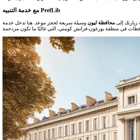
مع خدمة التنبيه PrefLib
 زيارتك إلى
محافظة ليون
وسيلة سريعة لحجز موعد. هنا تدخل خدمة PrefLib في الصورة. بفضلها، ستتلقى رسالة نصية أو بريدًا إلكترونيًا بمجرد توفر موعد. إنها مفيدة جدًا خاصة في