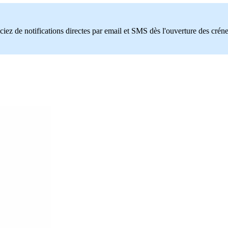
ciez de notifications directes par email et SMS dès l'ouverture des crén