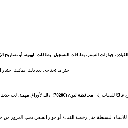
قيادة
،
جوازات السفر
،
بطاقات التسجيل
،
بطاقات الهوية
، أو
تصاريح الإ
اختر ما تحتاجه. بعد ذلك، يمكنك اختيار اليوم والساعة التي تناسبك. يتم ذلك على موقع محافظة ليون مباشرة.
ج غالبًا للذهاب إلى
محافظة ليون (70200)
. ذلك لأوراق مهمة، لت
جديد ت
للأشياء البسيطة مثل رخصة القيادة أو جواز السفر، يجب المرور من خل