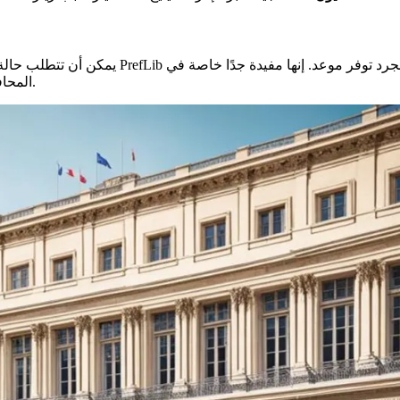
يمكن أن تتطلب حالة
المحافظات في منطقة بورغون-فرانش كومتي، التي غالبًا ما تكون مزدحمة.