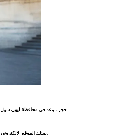
موجود لهذا الغرض. يمكنك اختيار تاريخك ووقتك بدون مشاكل لإجراءاتك.
حجز موعد في
محافظة ليون
سهل. ن
نظامًا جيدًا عبر الإنترنت. يتيح لك اختيار سبب زيارتك، ثم يومًا ووقتًا يناسبانك. بذلك، لن تضطر إلى الانتظار وستستقبل بسرعة.
يمتلك
الموقع الإلكتروني