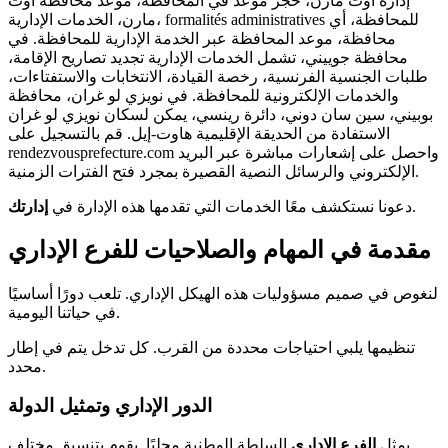
إدارة أوت مارن، حجز موعد في المحافظة، موعد محافظة أوت
مارن، الخدمات الإدارية، formalités administratives للمحافظة، أي
محافظة، موعد المحافظة عبر الخدمة الإدارية للمحافظة. في
محافظة جوييني، تشمل الخدمات الإدارية تجديد تصاريح الإقامة،
طلبات الجنسية الفرنسية، رخصة القيادة، الانتخابات والاستفتاءات،
والخدمات الإلكترونية للمحافظة. في نويزي لو غران، محافظة
بوبيني، سين سان دوني، دائرة رينسي، يمكن لسكان نويزي لو غران
الاستفادة من الحديقة الإقليمية هاوت-إيل. قم بالتسجيل على
rendezvousprefecture.com واحصل على إشعارات مباشرة عبر البريد
الإلكتروني والرسائل النصية القصيرة بمجرد فتح الفترات الزمنية.
.
دعونا نستكشف معًا الخدمات التي تقدمها هذه الإدارة في
إدارتك
مقدمة في المهام والصلاحيات للفرع الإداري
لنغوص في صميم مسؤوليات هذه الهيكل الإداري. تلعب دورًا أساسيًا
في حياتنا اليومية.
تنظيمها يلبي احتياجات محددة من القرب. كل تدخل يتم في إطار
محدد.
الدور الإداري وتمثيل الدولة
يمثل
الفرع الإداري
السلطة الوطنية محليًا. يقوم بتنسيق مختلف