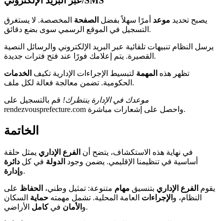
عبر البريد الإلكتروني/SMS
يصبح تحديد
موعد
أمرًا سهلاً بفضل
الصفحة
المخصصة. لا يستغرق
التسجيل في الموقع الرسمي سوى بضع دقائق.
يرسل النظام تنبيهات تلقائية عبر البريد الإلكتروني والرسائل النصية
القصيرة. يتم إعلامك فورًا عند فتح فترات جديدة.
تظهر هذه
المهمة
لتبسيط الإجراءات الإدارية تكيف
الخدمات
الحكومية. تضمن معالجة فعالة لكل ملف.
موعدك في الإدارة ينتظرك!
قم بالتسجيل على
rendezvousprefecture.com واحصل على إشعارات مباشرة.
الخاتمة
في نهاية هذه الاستكشاف، يتضح أن
الفرع الإداري
يمثل حلقة
أساسية في تنظيمنا الإقليمي. يضمن وجود
الدولة
في كل
دائرة
.
و
إدارة
يقوم
الفرع الإداري
بتنسيق
مهام
متنوعة: تمثيل وطني،
الحفاظ
على
النظام، و
الإجراءات
العامة المحلية. تشمل مهمته
حماية
السكان
الأراضي.
و
الأمان
في
كامل