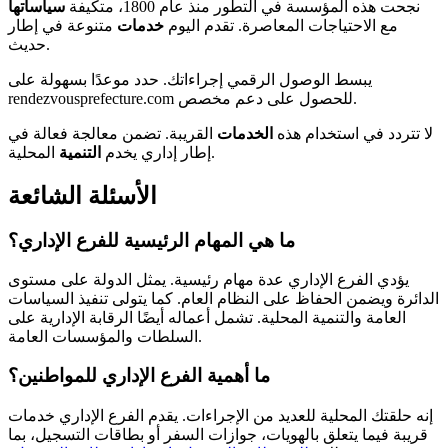
نجحت هذه المؤسسة في التطور منذ عام 1800، متكيفة
سياساتها
مع الاحتياجات المعاصرة. تقدم اليوم
خدمات
متنوعة في إطار
حديث.
يبسط الوصول الرقمي إجراءاتك. حدد موعدًا بسهولة على
rendezvousprefecture.com للحصول على دعم مخصص.
لا تتردد في استخدام هذه
الخدمات
القريبة. تضمن معالجة فعالة في
المحلية.
إطار إداري يخدم
التنمية
الأسئلة الشائعة
ما هي المهام الرئيسية للفرع الإداري؟
يؤدي الفرع الإداري عدة مهام رئيسية. يمثل الدولة على مستوى
الدائرة ويضمن الحفاظ على النظام العام. كما يتولى تنفيذ السياسات
العامة والتنمية المحلية. تشمل أعماله أيضًا الرقابة الإدارية على
السلطات والمؤسسات العامة.
ما أهمية الفرع الإداري للمواطنين؟
إنه حلقتك المحلية للعديد من الإجراءات. يقدم الفرع الإداري خدمات
قريبة فيما يتعلق بالهويات، جوازات السفر أو بطاقات التسجيل، بما