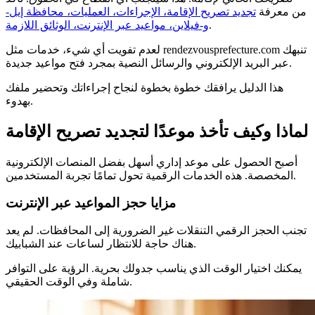
من معرفة
تجديد تصريح الإقامة، الإجراءات، العمليات، محافظة إيل-
.
و-فيلاين، مواعيد عبر الإنترنت، الوثائق اللازمة
لعدم تفويت أي شيء، خدمات مثل rendezvousprefecture.com تنبهك
عبر البريد الإلكتروني والرسائل النصية بمجرد فتح مواعيد جديدة.
هذا الدليل يرافقك خطوة بخطوة لنجاح إجراءاتك وتحضير ملفك
بهدوء.
لماذا وكيف تأخذ موعدًا لتجديد تصريح الإقامة
أصبح الحصول على موعد إداري أسهل بفضل المنصات الإلكترونية
المخصصة. هذه الخدمات الرقمية تحول تمامًا تجربة المستخدمين.
مزايا حجز المواعيد عبر الإنترنت
تجنب الحجز الرقمي التنقلات غير الضرورية إلى المحافظات. لم يعد
هناك حاجة للانتظار لساعات عند الشبابيك.
يمكنك اختيار الوقت الذي يناسب جدولك بحرية. الرؤية على التوافر
شاملة وفي الوقت الحقيقي.