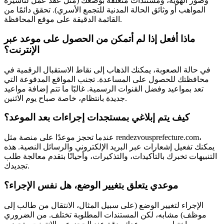
وصور الهوية، ومستندات متعلقة بوضعك (مثل عقد عمل لتأشيرة
المواهب أو وثائق الحالة المدنية للتجمع الأسري). تحقق دائمًا من
القائمة الدقيقة على موقع المحافظة.
ماذا أفعل إذا لم أتمكن من الحصول على موعد عبر
الإنترنت؟
في حالة الصعوبة، يمكنك الذهاب إلى نقاط الاستقبال الرقمية في
محافظتك للحصول على المساعدة. تجنب المواقع المدفوعة التي
تعد بمواعيد وفضل القنوات الرسمية. غالبًا ما تتم إضافة مواعيد
جديدة بانتظام، خاصة صباح يوم الاثنين.
كيف يتم إبلاغي بمستجدات إجراءات بعد الموعد؟
عندما تحجز موعدًا على منصة مثل rendezvousprefecture.com،
يمكنك تفعيل إشعارات عبر البريد الإلكتروني والرسائل النصية. هذه
التنبيهات تخبرك بالتأكيدات، والتذكيرات، وأحيانًا بتقدم معالجة طلب
تجديدك.
موعدي يتعلق بتغيير الوضع، هل نفس الإجراء؟
الإجراء لتغيير الوضع (على سبيل المثال، الانتقال من طالب إلى
موظف) مشابه، لكن المستندات المطلوبة تختلف. من الضروري