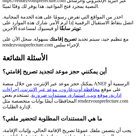
https://rendezvousprefecture.com عبر البريد الإلكتروني والرسائل
النصية بمجرد فتح المواعيد. هذا يوفر لك وقتًا ثمينًا.
احذر من المواقع التي تفرض رسومًا على هذه الخدمة المجانية.
اتصل بنقاط الاستقبال الرقمية إذا لزم الأمر. شارك هذه الموارد على
أو فيسبوك لمساعدة الآخرين.
تويتر سابقًا
مع تنظيم جيد، سيتم تجديد
تصريح إقامتك
بسهولة. سجل الآن على
rendezvousprefecture.com لإجراء سلس.
الأسئلة الشائعة
أين يمكنني حجز موعد لتجديد تصريح إقامتي؟
يمكنك حجز موعد عبر الإنترنت من خلال منصة ANEF الرسمية أو
على موقع
محافظة أوت-غارون، موعد عبر الإنترنت، إجراءات
إدارية، موقع ويب، استمارة، مستندات ضرورية
. تستخدم بعض
المحافظات أيضًا بوابات متخصصة مثل rendezvousprefecture.com
لإدارة الطلبات.
ما هي المستندات المطلوبة لتحضير ملفي؟
يجب أن يتضمن ملفك عمومًا تصريح الإقامة الحالي، وإثبات الإقامة،