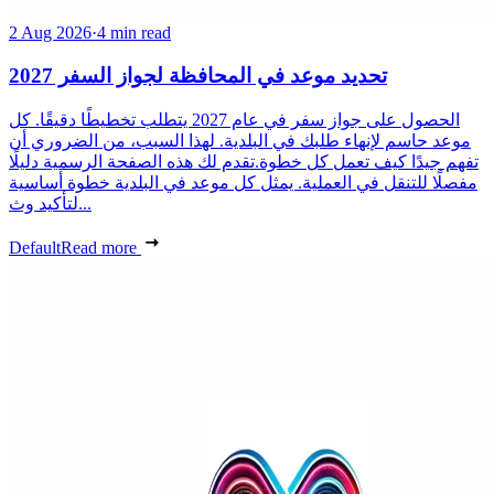
2 Aug 2026
·
4 min read
تحديد موعد في المحافظة لجواز السفر 2027
الحصول على جواز سفر في عام 2027 يتطلب تخطيطًا دقيقًا. كل
موعد حاسم لإنهاء طلبك في البلدية. لهذا السبب، من الضروري أن
تفهم جيدًا كيف تعمل كل خطوة.تقدم لك هذه الصفحة الرسمية دليلًا
مفصلًا للتنقل في العملية. يمثل كل موعد في البلدية خطوة أساسية
لتأكيد وث...
Default
Read more