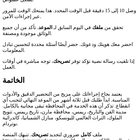
وصل 10 إلى 15 دقيقة قبل الوقت المحدد. هذا يمنحك الوقت للمرور
عبر إجراءات الأمن.
تحقق من
ملفك
في اليوم السابق لـ
الموعد
. تأكد من أن جميع
الوثائق موجودة ومصنفة.
احضر معك هويتك ودعوتك. حضر أيضًا أسئلة محددة لتحسين تبادل
المعلومات.
إذا تلقيت رسالة نصية تؤكد توفر
تصريحك
، توجه مباشرة في أوقات
العمل.
الخاتمة
يعتمد نجاح إجراءاتك على مزيج من التحضير الدقيق والأدوات
المناسبة. ابدأ طلبك قبل ثلاثة أشهر من الموعد النهائي لتجنب أي
انقطاع. تذكر أن هذه الخدمة في المحافظة تبقى مجانية بالكامل.
مدينة الفن والتاريخ، ريمس، محافظة مارن، تاريخ ريمس، تتويج
الملوك، التراث العالمي لليونسكو، منازل الشمبانيا، كاتدرائية
نوتردام.
ملف
كامل
ضروري لتجديد
تصريحك
. تنبهك المنصة