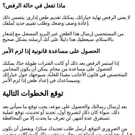
ماذا تفعل في حالة الرفض؟
لا يعني الرفض نهاية خياراتك. يمكنك تقديم طعن إداري. يتضمن ذلك
إعادة وصف وضعك وطلب تقييم جديد لملفك.
من المستحسن إرسال هذا الطعن عبر البريد المسجل مع إشعار
بالاستلام. سيعطيك هذا دليلاً على أنك أرسلته بشكل صحيح.
الحصول على
مساعدة قانونية
إذا لزم الأمر
إذا استمر الرفض بعد ذلك أو كانت الفترات طويلة جدًا، يمكنك
الحصول على مساعدة من محامٍ. يمكن أن يكون المحامي
المتخصص في قانون الأجانب مفيدًا للغاية. سيوجهك حول خياراتك
وسيساعدك في إعداد طعن إذا لزم الأمر.
توقع الخطوات التالية
بعد إرسال رسالتك والحصول على موعد، يجب توقع ما سيأتي بعد
ذلك. سواء كان ذلك لتصريح أول، تجديد أو تحديث، توقع عملية
تستغرق عدة أشهر. لن تعرف ما يحدث إلا من المحافظة.
من الضروري التوقع. أرسل طلب تجديدك مبكرًا، ويفضل أن يكون
قبل أربعة أشهر من انتهاء تصريحك. سيتجنب ذلك المشكلات ويضمن