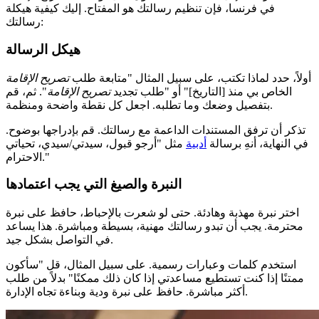
في فرنسا، فإن تنظيم رسالتك هو المفتاح. إليك كيفية هيكلة
رسالتك:
هيكل الرسالة
أولاً، حدد لماذا تكتب، على سبيل المثال "متابعة طلب
تصريح الإقامة
الخاص بي منذ [التاريخ]" أو "طلب تجديد
تصريح الإقامة
". ثم، قم
بتفصيل وضعك وما تطلبه. اجعل كل نقطة واضحة ومنظمة.
تذكر أن ترفق المستندات الداعمة مع رسالتك. قم بإدراجها بوضوح.
في النهاية، أنهِ برسالة
أدبية
مثل "أرجو قبول، سيدتي/سيدي، تحياتي
الاحترام."
النبرة والصيغ التي يجب اعتمادها
اختر نبرة مهذبة وهادئة. حتى لو شعرت بالإحباط، حافظ على نبرة
محترمة. يجب أن تبدو رسالتك مهنية، بسيطة ومباشرة. هذا يساعد
في التواصل بشكل جيد.
استخدم كلمات وعبارات رسمية. على سبيل المثال، قل "سأكون
ممتنًا إذا كنت تستطيع مساعدتي إذا كان ذلك ممكنًا" بدلاً من طلب
أكثر مباشرة. حافظ على نبرة ودية وبناءة تجاه الإدارة.