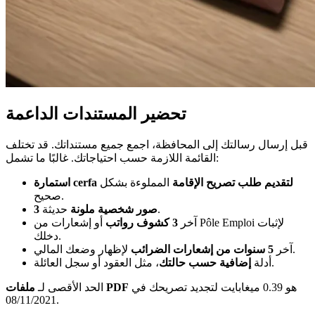
تحضير المستندات الداعمة
قبل إرسال رسالتك إلى المحافظة، اجمع جميع مستنداتك. قد تختلف
القائمة اللازمة حسب احتياجاتك. غالبًا ما تشمل:
استمارة cerfa لتقديم طلب تصريح الإقامة
المملوءة بشكل
صحيح.
حديثة.
3 صور شخصية ملونة
آخر
3 كشوف رواتب
أو إشعارات من Pôle Emploi لإثبات
دخلك.
لإظهار وضعك المالي.
آخر
5 سنوات من إشعارات الضرائب
، مثل العقود أو سجل العائلة.
أدلة
إضافية حسب حالتك
هو 0.39 ميغابايت لتجديد تصريحك في
ملفات PDF
الحد الأقصى لـ
08/11/2021.