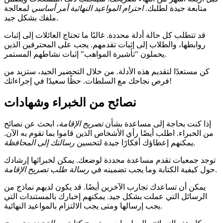
متابعة جيدة لطلبك.
احترام المواعيد النهائية أمر أساسي
لمعالجة
ملفك بشكل جيد.
قد تتطلب كل حالة أدلة محددة. غالبًا ما تحتاج العائلات إلى إثبات
روابطها، والطلاب إلى إثبات تقدمهم.
يجب على المحترفين الذين
يحملون "تأشيرة المواهب" إثبات نشاطهم المستمر.
كن مستعدًا لتقديم هذه الأدلة. من خلال التحضير الجيد، ستزيد من
فرص نجاحك مع السلطات. حظًا سعيدًا في إجراءاتك!
نصائح من الخبراء وشهادات
إذا كنت بحاجة إلى مساعدة بشأن
تصريح الإقامة
، ابحث عن نصائح
من الخبراء. اطلب أيضًا رأي الأشخاص الذين قاموا بما تقوم به الآن.
.
يمكنهم إعطاؤك أفكارًا جيدة لتحسين
رسالتك إلى المحافظة
توجد جمعيات تقدم مساعدة محددة لوضعك. يمكن لخبرائها إرشادك
.
حول كيفية الكتابة وما يجب تضمينه في
رسالة طلب تصريح الإقامة
يمكن أن تساعدك تجارب الآخرين أيضًا. قد يكون لديهم نماذج من
الرسائل التي عملت بشكل جيد. يمكنهم إخبارك بالمستندات التي
يجب إرسالها ومتى يجب الالتزام بالمواعيد النهائية.