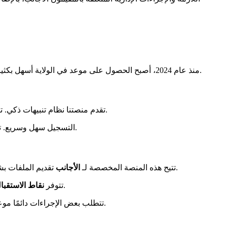
الإقامة.
منذ عام 2024، أصبح الحصول على موعد في الولاية أسهل بكثير. لقد أحدثت التحول الرقمي ثورة في الوصول إلى الخدمات العامة. تستفيد هذه التطورات بشكل خاص
تقدم منصتنا نظام تنبيهات ذكي. تتلقى إشعارات عبر البريد الإلكتروني والرسائل القصيرة عند فتح مواعيد جديدة. هذه الخدمة توفر عليك التحقق باستمرار من المواقع الرسمية.
. تقوم التنبيهات التلقائية بإبلاغك في الوقت الحقيقي.
التسجيل سهل وسريع. تو
باستثناء بعض الاستثناءات.
عبر الإنترنت من خلال ANEF. تتيح هذه المنصة المخصصة لـ
الأجانب
تقديم الملفات بش
إنساني أساسي على الرغم من الرقمنة.
تتوفر
نقاط الاستقبا
تتطلب بعض الإجراءات دائمًا موعدًا فعليًا. لذلك، تظل نظام التنبيهات لدينا أمرًا حيويًا للحصول على موعد بسرعة. تعمل الرقمنة على تحسين الوصول مع تقليل فترات الانتظار.