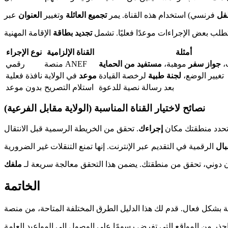
فل
فرنسي) استخدام هذه القناة. يمر
تجميع العائلة
وتغيير
العنوان
طلب بعض الإجراءات موعدًا فعليًا. تشمل
تجديد
بطاقة
أمثلة
القناة الإلزامية
نوع الإجراء
،
جواز سفر
موهبة،
مستفيد من الحماية
منصة ANEF
رقمي
تغيير الوضع،
لجنة طبية
لرخصة القيادة
موعد
في الولاية
نافذة فعلية
بعد رسالة نصية للدعوة
استلام التصريح
بدون موعد
نصائح لاختيار القناة المناسبة (الولاية مقابل الفرعية)
حدد منطقتك مكان
إجراءك
بال
ان دوني، تحقق من منطقتك. يضمن هذا التحقق معالجة سريعة لـ
ملفك
الخاتمة