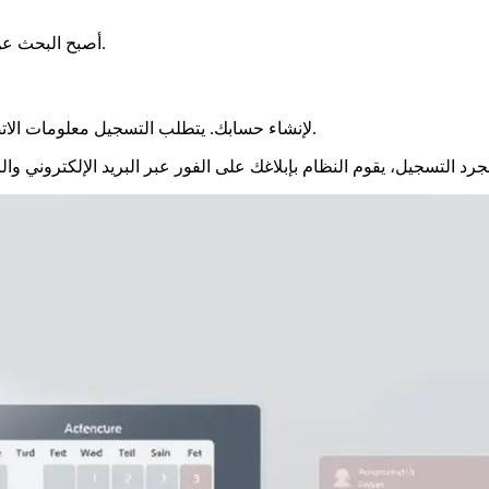
أصبح البحث عن التوافر فعالًا بفضل طريقة منظمة. يرافقك هذا الدليل خطوة بخطوة.
قم بزيارة https://rendezvousprefecture.com لإنشاء حسابك. يتطلب التسجيل معلومات الاتصال الأساسية الخاصة بك.