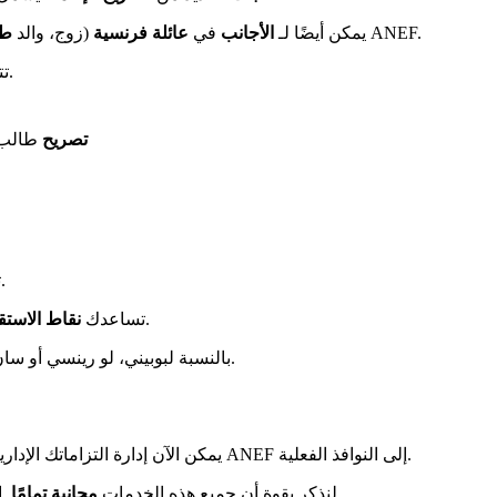
عبر ANEF.
يمكن أيضًا لـ
الأجانب
في
عائلة فرنسية
(زوج، والد
ط
الإقامة المهنية.
تت
تصريح
طالب
. تحقق من الخريطة الرسمية قبل الانتقال.
ت
الرقمية في التقديم عبر الإنترنت. إنها تمنع التنقلات غير الضرورية.
تساعدك
نقاط الاستق
.
بالنسبة لبوبيني، لو رينسي أو س
يمكن الآن إدارة التزاماتك الإدارية بشكل فعال. قدم لك هذا الدليل الطرق المختلفة المتاحة، من منصة ANEF إلى النوافذ الفعلية.
. احذر من المواقع التي تفرض رسومًا على الوصول إلى المواعيد العامة.
لنذكر بقوة أن جميع هذه الخدمات
مجانية تمامًا