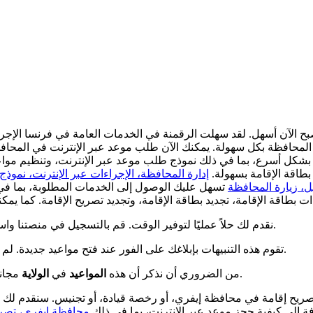
بح الآن أسهل. لقد سهلت الرقمنة في الخدمات العامة في فرنسا الإج
حافظة بكل سهولة. يمكنك الآن طلب موعد عبر الإنترنت في المحافظة، و
 بشكل أسرع، بما في ذلك نموذج طلب موعد عبر الإنترنت، وتنظيم مواع
طاقة الإقامة بسهولة.
إدارة المحافظة، الإجراءات عبر الإنترنت، نموذ
ل، زيارة المحافظة
تسهل عليك الوصول إلى الخدمات المطلوبة، بما في
نقدم لك حلاً عمليًا لتوفير الوقت. قم بالتسجيل في منصتنا واستفد من الإشعارات المباشرة عبر البريد الإلكتروني والرسائل القصيرة.
تقوم هذه التنبيهات بإبلاغك على الفور عند فتح مواعيد جديدة. لم يعد هناك حاجة للتحقق باستمرار من المواقع الرسمية بحثًا عن التوافر.
العامة.
من الضروري أن نذكر أن هذه
المواعيد
في
الولاية
مجاني
ح إقامة في محافظة إيفري، أو رخصة قيادة، أو تجنيس. سنقدم لك جمي
ضافة إلى كيفية حجز موعد عبر الإنترنت، بما في ذلك
محافظة إيفري، تصريح 