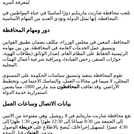
لمعرفة المزيد
تلعب محافظة شارنت ماريتايم دورًا أساسيًا في حياة المواطنين في
المحافظة. إنها تمثل الدولة وتؤدي العديد من المهام الأساسية.
دور ومهام المحافظة
المحافظ، المعين في مجلس الوزراء، مكلف بضمان تطبيق القوانين
وتنسيق عمل
الخدمات العامة
في المحافظة. من بين مهامه
الرئيسية الحفاظ على النظام العام، إصدار الوثائق (بطاقات الهوية،
جوازات السفر، رخص القيادة)، ومراقبة شرعية أعمال الهيئات
المحلية.
تقوم المحافظة بتنفيذ وتنسيق سياسات الحكومة على المستوى
المحلي، لا سيما في مجالات العمل، والتماسك الاجتماعي، وتخطيط
الأراضي. وقد تعاقب
المحافظون
منذ مارس 1800، مما يضمن
استمرارية خدمة الدولة.
بيانات الاتصال وساعات العمل
تقع محافظة شارنت ماريتايم في لا روشيل. وهي مفتوحة من الاثنين
إلى الجمعة من 8:30 صباحًا إلى 12:30 ظهرًا ومن 1:30 ظهرًا إلى
4:30 عصرًا. لتسهيل إجراءاتك، يُنصح بالاطلاع على
خريطة
الوصول
قبل التوجه.
وتدوين
العنوان