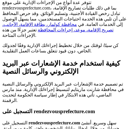
تتوفر عدة أنواع من الإجراءات الإدارية على موقع
rendezvousprefecture.com، بما في ذلك طلبات تصاريح الإقامة،
تبادل رخص القيادة الأجنبية، وتسليم الوثائق. وقد حرص المحافظ
على أن تلبي هذه الخدمة احتياجات المستخدمين، مما يسهل الوصول
إلى الخدمات العامة. في
محافظة كولمار، بطاقة الإقامة، الأجانب،
تصريح الإقامة، موعد، إجراءات المحافظة
تعتبر جزءًا من هذه
الإجراءات المتاحة.
كن
سيدًا
لوقتك من خلال تخطيط إجراءاتك الإدارية وفقًا لجدولك
الخاص، دون قيود تتعلق بساعات العمل التقليدية.
كيفية استخدام خدمة الإشعارات عبر البريد
الإلكتروني والرسائل النصية
تم تصميم خدمة الإشعارات عبر البريد الإلكتروني والرسائل النصية
في محافظة شارنت ماريتايم لتبسيط إجراءاتك الإدارية. منذ مارس
الماضي، تأتي هذه الابتكار في إطار سياسة الحكومة لتحديث
الرقمنة.
التسجيل على rendezvousprefecture.com
سهل وسريع. أنشئ
rendezvousprefecture.com
التسجيل على
حسابك من خلال إدخال بياناتك الشخصية واختر كلمة مرور آمنة.