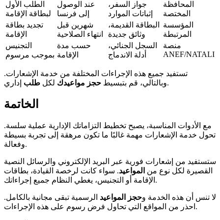
المحافظة
جواز السفر،
عند الوصول
الطلب الأول
المختصة
إثباتات الموارد
إلى فرنسا
لبطاقة الإقامة
المؤسسة
البطاقة القديمة،
شهرين قبل
تجديد بطاقة
المرتبطة
وثائق جديدة
انتهاء الصلاحية
الإقامة
منصة
السجل الجنائي،
حسب مدة
التجنيس
ANEF/NATALI
أدلة الاندماج
الإقامة
بموجب مرسوم
تستفيد جميع هذه الإجراءات المختلفة من خدمة الإشعارات.
إداري.
وبالتالي، قم بتبسيط
حجز مواعيدك
لكل
طلب
الخاتمة
مع الأدوات المناسبة، يصبح تخطيط التزاماتك الإدارية عملية سلسة.
تحول خدمة الإشعارات مهمة غالبًا ما تكون مرهقة إلى تجربة بسيطة
وفعالة.
ستستفيد من إشعارات فورية عبر البريد الإلكتروني والرسائل النصية
القصيرة لكل نوع من
المواعيد
. سواء كانت لرخصة القيادة، بطاقات
الإقامة أو التجنيس، يغطي النظام جميع إجراءاتك.
لا تنس أن هذه الخدمة و
حجز المواعيد
الرسمية تبقى مجانية بالكامل.
احذر من المواقع التي تحاول فرض رسوم على هذه الإجراءات.