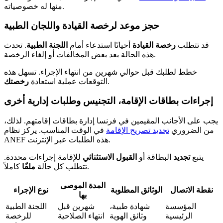
منها له خصوصياته.
حجز موعد لرخصة القيادة واللجان الطبية
قد تتطلب
رخصة القيادة
أحيانًا استدعاء أمام
اللجنة الطبية
. تحدث
هذه الحالة بعد بعض المخالفات أو إلغاء الرخصة.
خطط لطلبك قبل حوالي شهرين من انتهاء الإجراء. تسهل هذه
.
التوقعات عملية استعادة
رخصتك
إجراءات بطاقات الإقامة، التجنيس وطلبات إدارية أخرى
يجب على الأجانب المقيمين في فرنسا إدارة بطاقات إقامتهم. لذلك،
من الضروري
تجديد تصريح الإقامة
في الوقت المناسب. يركز نظام
ANEF هذه الطلبات عبر الإنترنت.
يتبع
تجديد
البطاقة أو
القبول الاستثنائي
للإقامة إجراءات محددة.
كاملاً.
تتطلب كل حالة
ملفًا
المدة الموصى
نقطة الاتصال
الوثائق المطلوبة
نوع الإجراء
بها
المؤسسة
شهادة طبية،
شهرين قبل
اللجنة الطبية
الرئيسية
وثائق الهوية
انتهاء الصلاحية
للرخصة