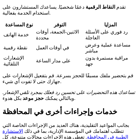
تقدم
النقاط الرقمية
دعمًا شخصيًا. يساعدك المستشارون على
استخدام الخدمة بفعالية.
المزايا
التوفر
نوع المساعدة
رد فوري على الأسئلة
الاثنين-الجمعة، أوقات
خدمة الهاتف
العاجلة
محددة
مساعدة عملية وعرض
في أوقات العمل
نقطة رقمية
مباشر
مراقبة مستمرة بدون
الإشعارات
على مدار الساعة
جهد
التلقائية
قم بتحضير ملفك مسبقًا للحجز بسرعة. قم بتفعيل الإشعارات على
جهازك حتى لا تفوت أي شيء.
تساعدك هذه التحضيرات على تحسين رد فعلك بمجرد تلقي الإشعار.
بكل هدوء.
وبالتالي يمكنك
حجز موعد
خدمات وإجراءات أخرى في المحافظة
بجانب المواعيد التقليدية، هناك العديد من الإجراءات الخاصة التي
تتطلب اهتمامك في المؤسسة الإدارية، بما في ذلك
الاستشارة
الطبية في المحافظة
. تغطي هذه الإجراءات مجالات متنوعة، كل