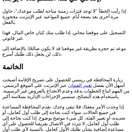
إذا رأيت الخطأ "لا توجد فترات زمنية متاحة لطلب موعدك"، حاول
مرة أخرى بعد بضعة أيام. جميع المواعيد عبر الإنترنت محجوزة
بالفعل.
التسجيل على موقعنا مجاني. إذا طلب منك كيان خاص المال، فهذا
غير قانوني.
موعد تم حجزه بطريقة غير موقعنا قد لا يكون صالحًا. بالإضافة إلى
ذلك، لن يجعل ذلك طلبك أسرع.
الخاتمة
زيارة المحافظة في رينسي للحصول على تصريح الإقامة أصبحت
أسهل الآن بفضل
تغيير العنوان
عبر الإنترنت على الموقع الرسمي.
من المهم اتباع الخطوات بدقة وعدم الانخداع بالعروض غير الرسمية.
باستخدام هذه النصائح، ستسير الإجراءات الإدارية بسلاسة أكبر.
إذا وجدت الأمر معقدًا، فلا تبقى وحدك. تقدم المحافظة المساعدة
في جميع الحالات. سواء كنت بحاجة إلى طلب أول كعامل، أو
تجديده، أو تغيير الفئة، كل شيء موضح بوضوح. إذا كنت بحاجة إلى
طلب أول كعامل، لا تتردد في الاتصال بفريقنا للحصول على أي
مساعدة إضافية بشأن طلبك الأول كعامل. بالنسبة لأي طلب أول