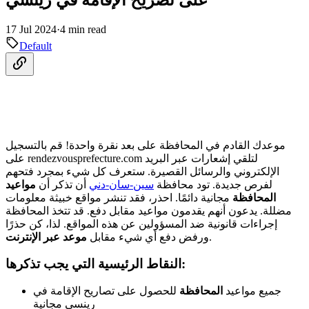
17 Jul 2024
·
4 min read
Default
موعدك القادم في المحافظة على بعد نقرة واحدة! قم بالتسجيل
لتلقي إشعارات عبر البريد
rendezvousprefecture.com
على
الإلكتروني والرسائل القصيرة. ستعرف كل شيء بمجرد فتحهم
لفرص جديدة. تود محافظة
سين-سان-دني
أن تذكر أن
مواعيد
المحافظة
مجانية دائمًا. احذر، فقد تنشر مواقع خبيثة معلومات
مضللة. يدعون أنهم يقدمون مواعيد مقابل دفع. قد تتخذ المحافظة
إجراءات قانونية ضد المسؤولين عن هذه المواقع. لذا، كن حذرًا
.
ورفض دفع أي شيء مقابل
موعد عبر الإنترنت
النقاط الرئيسية التي يجب تذكرها:
جميع مواعيد
المحافظة
للحصول على تصاريح الإقامة في
رينسي مجانية