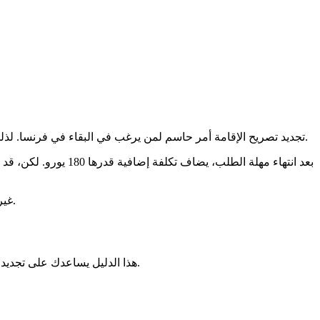
تجديد تصريح الإقامة أمر حاسم لمن يرغب في البقاء في فرنسا. لذلك، يجب البحث جيدًا عن الخطوات في محافظة مرسيليا. كل نوع من التصاريح له قواعده، والحصول على معلومات واضحة هو الخطوة الأولى.
بعد انتهاء مهلة الطل
سنوات عبر البريد. في الوقت الحالي، تطبيق ANEF غير متاح بعد لهذه العملية.
بفعالية.
هذا الدليل يساعدك على تجديد 