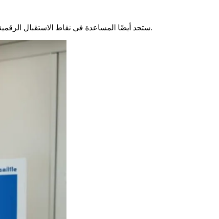
في حالة وجود مشكلة، مركز الاتصال المواطن هنا لمساعدتك. اتصل بهم على 0806 001 620 أو تحقق من قسم المساعدة في موقع ANEF. ستجد أيضًا المساعدة في نقاط الاستقبال الرقمية.