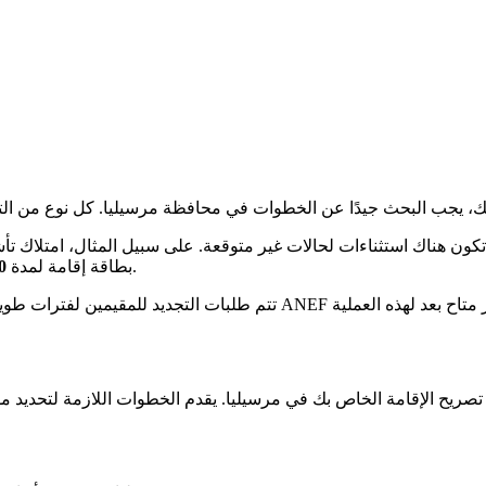
ب، يضاف تكلفة إضافية قدرها 180 يورو. لكن، قد تكون هناك استثناءات لحالات غير متوقعة. على س
سنوات إذا رأت السلطات أن ذلك مناسب، وفقًا للقانون المعمول به.
بطاقة إقامة لمدة
0
تتم طلبات التجديد للمقيمين لفترات طويل
تصريح الإقامة الخاص بك في مرسيليا. يقدم الخطوات اللازمة لتحديد م