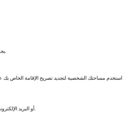
سنوات.
يج
بمجرد تسجيل الدخول، يمكنك التحقق من حالة طلبك في أي وقت. ستقوم ANEF بإعلامك عبر SMS أو البريد الإلكتروني بمجرد أن يكون التصريح الجديد جاهزًا.