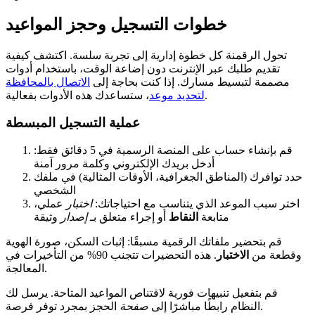
خطوات التسجيل وحجز المواعيد
تحول الرقمنة كل خطوة إدارية إلى تجربة سلسة. اكتشف كيفية
تقديم طلبك عبر الإنترنت دون إضاعة الوقت، باستخدام أدوات
مصممة لتبسيط مسارك. إذا كنت بحاجة إلى
الاتصال بالمحافظة
، ستساعدك هذه الأدوات بفعالية.
لتحديد موعد
عملية التسجيل المبسطة
قم بإنشاء حساب على المنصة الرسمية في 5 دقائق فقط:
أدخل بريدك الإلكتروني وكلمة مرور آمنة
حدد توافرك (المناطق الجغرافية، الأوقات المثالية) في ملفك
الشخصي
اختر سبب الموعد الذي يتناسب مع احتياجاتك:
اختبار
عملي،
متابعة
النقاط
أو إجراء متعلق بـ
إصدار
وثيقة
قم بتحضير ملفاتك الرقمية مسبقًا: إثبات السكن، صورة الهوية
وقطعة من
الاختبار
. هذه التحضيرات تتجنب 90% من التأخيرات في
المعالجة.
قم بتفعيل تنبيهات فورية لاقتناص المواعيد المتاحة. يرسل لك
الحجز بمجرد توفر فرصة.
النظام رابطًا مباشرًا إلى
صفحة