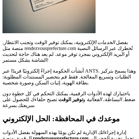
بفضل
الخدمات الإلكترونية
، يمكنك توفير الوقت وتجنب الانتظار.
منصة مثل rendezvousprefecture.com تُخطرك عبر الرسائل النصية
أو البريد الإلكتروني بمجرد توفر موعد. لم يعد هناك حاجة لتحديث
الشاشة بشكل مستمر!
أنشأت الحكومة إجراءً إلكترونيًا فريدًا عبر ANTS. وهذا يسمح بتركيز
الطلبات وتسريع المعالجة. فقط قم بتحضير المستندات المطلوبة:
بطاقة الهوية، إثبات السكن وصورة شخصية.
باختيارك لهذه الأدوات الرقمية، يمكنك التحكم في كل خطوة دون
ضغط.
البساطة
،
الفعالية
و
توفير الوقت
تصبح حلفاءك للحصول على
سريعتك بسرعة.
موعدك في المحافظة: الحل الإلكتروني
إدارة إجراءاتك الإدارية لم تكن يومًا بهذه السهولة بفضل الأدوات
تحول تجربة الحجز إلى
rendezvousprefecture.com
الرقمية. منصة