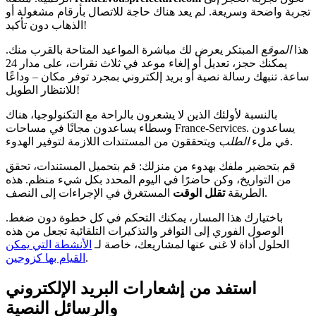
تجربة واضحة وسريعة. لم يعد هناك حاجة للاتصال بأرقام مشغولة أو
الذهاب دون تأكيد!
هذا
الموقع
المبتكر يعرض لك مباشرة المواعيد المتاحة بالقرب منك.
يمكنك حجز، تعديل أو إلغاء موعد في ثلاث نقرات، على مدار 24
ساعة. تنبهك رسالة نصية أو بريد إلكتروني بمجرد توفر مكان – وداعًا
للانتظار الطويل!
بالنسبة لأولئك الذين لا يشعرون بالراحة مع التكنولوجيا، هناك
وسطاء يساعدون مجانًا في مساحات France-Services. يساعدون
ويتحققون من المستندات اللازمة لتوفير الهدوء.
في ملء
الطلب
قم بتحضير ملفك بهدوء من منزلك: قم بتحميل المستندات، تحقق
من التواريخ، وكن حاضرًا في اليوم المحدد بكل شيء منظم. هذه
المستغرق في الإجراءات إلى النصف.
الطريقة
تقلل الوقت
باختيارك هذا المسار، يمكنك التحكم في كل خطوة دون ضغط.
الوصول الفوري إلى التوافر والتذكيرات التلقائية تجعل من هذه
الحلول أداة لا غنى عنها لمشاريعك، خاصة لـ
الأنشطة التي يمكن
.
القيام بها كزوجين
استفد من إشعارات البريد الإلكتروني
والرسائل النصية