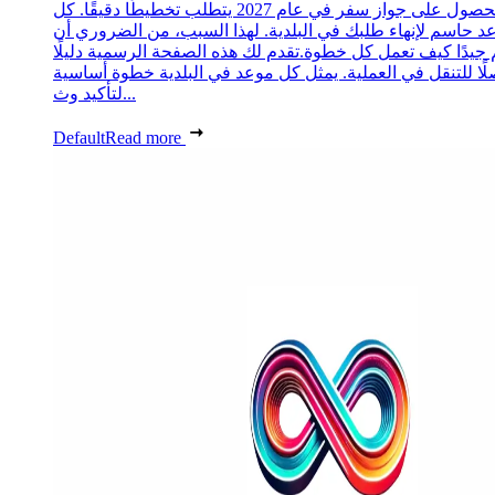
الحصول على جواز سفر في عام 2027 يتطلب تخطيطًا دقيقًا. كل
د حاسم لإنهاء طلبك في البلدية. لهذا السبب، من الضروري أن
 جيدًا كيف تعمل كل خطوة.تقدم لك هذه الصفحة الرسمية دليلًا
ًا للتنقل في العملية. يمثل كل موعد في البلدية خطوة أساسية
لتأكيد وث...
Default
Read more