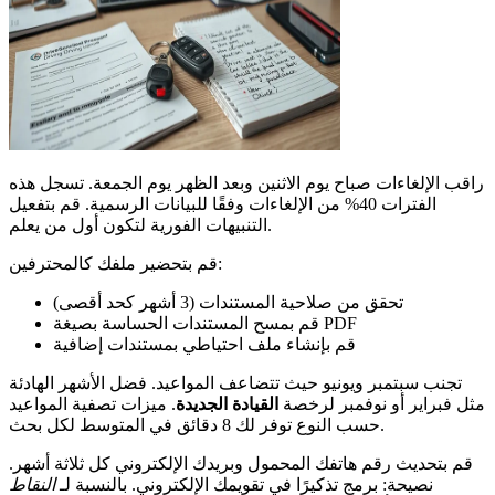
راقب الإلغاءات صباح يوم الاثنين وبعد الظهر يوم الجمعة. تسجل هذه
الفترات 40% من الإلغاءات وفقًا للبيانات الرسمية. قم بتفعيل
التنبيهات الفورية لتكون أول من يعلم.
قم بتحضير ملفك كالمحترفين:
تحقق من صلاحية المستندات (3 أشهر كحد أقصى)
قم بمسح المستندات الحساسة بصيغة PDF
قم بإنشاء ملف احتياطي بمستندات إضافية
تجنب سبتمبر ويونيو حيث تتضاعف المواعيد. فضل الأشهر الهادئة
مثل فبراير أو نوفمبر لرخصة
القيادة الجديدة
. ميزات تصفية المواعيد
حسب النوع توفر لك 8 دقائق في المتوسط لكل بحث.
قم بتحديث رقم هاتفك المحمول وبريدك الإلكتروني كل ثلاثة أشهر.
نصيحة: برمج تذكيرًا في تقويمك الإلكتروني. بالنسبة لـ
النقاط