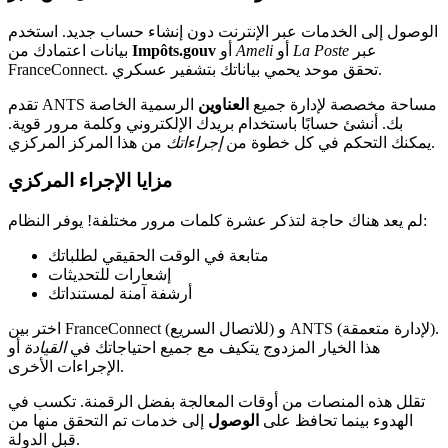
الوصول إلى الخدمات عبر الإنترنت دون إنشاء حساب جديد. استخدم
عبر
La Poste
أو
Ameli
أو
Impôts.gouv
بيانات اعتمادك من
FranceConnect. تحقق موحد يحمي بياناتك بتشفير عسكري.
تقدم ANTS مساحة مخصصة لإدارة جميع
العناوين
الرسمية الخاصة
بك. أنشئ حسابًا باستخدام بريدك الإلكتروني وكلمة مرور قوية.
من هذا المركز المركزي.
يمكنك التحكم في كل خطوة من
إجراءاتك
مزايا الإجراء المركزي
لم يعد هناك حاجة لتذكر عشرة كلمات مرور مختلفة! يوفر النظام:
متابعة في الوقت الحقيقي لطلباتك
إشعارات للتحديثات
أرشفة آمنة لمستنداتك
اختر بين FranceConnect (للاتصال السريع) و ANTS (لإدارة متعمقة).
هذا الخيار المزدوج يتكيف مع جميع احتياجاتك في
القيادة
أو
الإجراءات الأخرى.
تقلل هذه المنصات من أوقات المعالجة بفضل الرقمنة. تكسب في
الهدوء بينما تحافظ على
الوصول
إلى خدمات تم التحقق منها من
قبل الدولة.