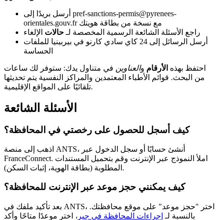
أرسل بريدًا إلى pref-sanctions-permis@pyrenees-
orientales.gouv.fr مع نسخة من بطاقة هويتك
راجع الأسئلة الشائعة الرسمية المخصصة لـ
حالات
الإلغاء
أرسل الرسائل إلى 24 كاي سادي كارنو في بيربينيا للملفات
الحساسة
احتفظ بهذه
الأرقام
و
العناوين
في متناول يدك: ستوفر لك ساعات
من البحث. قوائم الأطباء المعتمدين والمراكز النفسية يتم تحديثها
تلقائيًا على المواقع الإقليمية.
الأسئلة الشائعة
كيف أسجل للحصول على رخصتي في المحافظة؟
اذهب إلى منصة ANTS، أنشئ حسابًا أو سجل الدخول عبر
FranceConnect. املأ النموذج عبر الإنترنت وقم بتحميل المستندات
المطلوبة (بطاقة الهوية، إثبات السكن).
كيف يمكنني حجز موعد عبر الإنترنت للمحافظة؟
بعد تأكيد ملفك في ANTS، اختر "حجز موعد" على موقع محافظتك.
بالنسبة لـ
إجراءات المحافظة في جير
، اختر موعدًا متاحًا وأكد