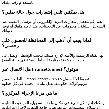
باستخدام رقم ملفك.
هل يمكنني تلقي إشعارات حول حالة طلبي؟
نعم! قم بتفعيل إشعارات البريد الإلكتروني أو الرسائل النصية عند
التسجيل. ستتلقى معلومات عن التحديثات، مثل تأكيد ملفك أو توفر
عنوانك.
لماذا يجب أن أذهب إلى المحافظة للحصول على
رخصتي؟
إنها القناة الرسمية والآمنة لإدارة طلبك. تتجنب الوسطاء وتصل إلى
خدمات موثوقة (متابعة النقاط، نسخة في حالة الفقد).
هل الاتصال عبر FranceConnect موثوق؟
بالطبع. تضمن FranceConnect و ANTS تعريفًا آمنًا بفضل
بروتوكولات حكومية. تظل بياناتك محمية في كل خطوة.
ما هي مزايا الإجراء المركزي؟
يمكنك إدارة كل شيء في مكان واحد: التسجيل، المواعيد، المتابعة
واستلام المستندات. لم يعد هناك حاجة للذهاب لإجراءات إدارية!