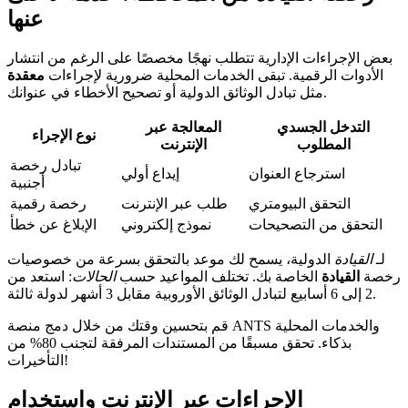
عنها
بعض الإجراءات الإدارية تتطلب نهجًا مخصصًا على الرغم من انتشار
الأدوات الرقمية. تبقى الخدمات المحلية ضرورية لإجراءات
معقدة
مثل تبادل الوثائق الدولية أو تصحيح الأخطاء في عنوانك.
التدخل الجسدي
المعالجة عبر
نوع الإجراء
المطلوب
الإنترنت
تبادل رخصة
استرجاع العنوان
إيداع أولي
أجنبية
التحقق البيومتري
طلب عبر الإنترنت
رخصة رقمية
التحقق من التصحيحات
نموذج إلكتروني
الإبلاغ عن خطأ
لـ
القيادة
الدولية، يسمح لك موعد بالتحقق بسرعة من خصوصيات
رخصة
القيادة
الخاصة بك. تختلف المواعيد حسب
الحالات
: استعد من
2 إلى 6 أسابيع لتبادل الوثائق الأوروبية مقابل 3 أشهر لدولة ثالثة.
قم بتحسين وقتك من خلال دمج منصة ANTS والخدمات المحلية
بذكاء. تحقق مسبقًا من المستندات المرفقة لتجنب 80% من
التأخيرات!
الإجراءات عبر الإنترنت واستخدام