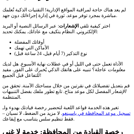
لم يعد هناك حاجة لمراقبة المواقع الإدارية! التقنيات الذكية تُعلمك
مباشرة بمجرد توفر موعد. ثورة في إدارة إجراءاتك دون جهد.
اختر كيفية تلقي
الإشعارات
: عبر الرسائل النصية أو البريد
الإلكتروني. النظام يتكيف مع عاداتك. يمكنك تحديد:
أوقاتك المفضلة
الأماكن التي تهمك
نوع التذكير (7 أيام قبل، 24 ساعة قبل)
الأداة تعمل حتى في الليل أو في عطلات نهاية الأسبوع. هل لديك
معلومات
عاجلة؟ تنبيه على هاتفك الذكي يُخبرك على الفور. مفيد
للتفاعل قبل الجميع!
قم بتعديل تفضيلاتك في نقرتين من خلال مساحتك الآمنة. تحقق من
الإشعار
المفصل لكل موعد متاح. تابع تطور ملفك بفضل التنبيهات
المنتظمة.
تغير هذه الخدمة قواعد اللعبة لتحضير رخصة قيادتك بهدوء ولـ
تسجيل موعد المحافظة في ياسينغو
. لا مزيد من الضغط، لا نسيان –
فقط تنظيم سلس يتناسب مع إيقاعك.
رخصة القيادة من المحافظة: خدمة لا غنى