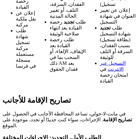
رخصة
تسجيل)
الفقدان، السرقة،
القيادة
إعلان عن تغيير
التلف، أو تغيير
إعلان عن
العنوان في شهادة
الحالة المدنية
نقل ملكية
التسجيل
طلب
تجديد
رخصة
مركبة
طلب
تجديد
القيادة بعد انتهاء
طلب
شهادة التسجيل
صلاحية الوثيقة
شهادة
(بطاقة تسجيل)
طلب رخصة
تسجيل
بسبب الفقدان،
القيادة بعد
مركبة
السرقة أو التلف
الإيقاف، الإلغاء، أو
مستعملة
للوثيقة
السحب بما في
مسجلة
التسجيل عبر
ذلك AM بعد
في فرنسا
الإنترنت
في
فقدان الحقوق
امتحان رخصة
القيادة
تصاريح الإقامة للأجانب
في مانت-لا-جولي، تساعد المحافظة الأجانب في الحصول على
تصاريح الإقامة
. الإجراءات، سواء كنت جديدًا أو تجدد، موجودة على
الموقع.
الطلب الأول، التجديد: الإجراءات المختلفة