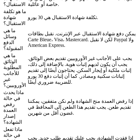
خاصة أو عائلية.
الاستقبال؟
ما هو تكلفة
تكلفة شهادة الاستقبال هي 30 يورو.
شهادة
الاستقبال؟
ما هي
يمكن دفع شهادة الاستقبال عبر الإنترنت. نقبل بطاقات
وسائل
Carte Bleue، Visa، Mastercard. لكن لا نقبل Paypal ولا
الدفع
American Express.
المقبولة؟
ما هي
يجب على الأجانب غير الأوروبيين تقديم بعض الوثائق.
الوثائق
يجب أن يكون لديهم إثبات هوية. بالإضافة إلى ذلك،
المطلوبة
إثبات ملكية أو إيجار السكن. يحتاجون أيضًا إلى تقديم
للأجانب
إثباتات سكنية ومصادر. كما أن إثبات دفع 30 يورو
غير
للضريبة ضروري أيضًا.
الأوروبيين؟
ماذا يحدث
في حالة
إذا رفض العمدة منح الشهادة ولم نكن متفقين، يمكننا
رفض
تقديم طعن. يجب تقديم هذا الطعن إلى المحافظ في
العمدة
غضون أقل من شهرين.
إصدار
الشهادة؟
ماذا تفعل
في حالة
إذا فقدت الشهادة، يجب عليك تقديم طلب جديد. يجب