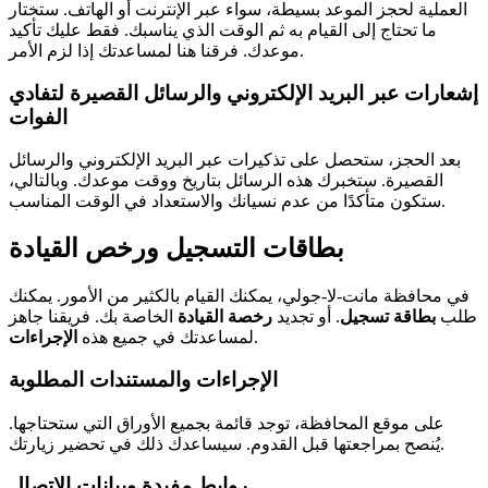
العملية لحجز الموعد بسيطة، سواء عبر الإنترنت أو الهاتف. ستختار
ما تحتاج إلى القيام به ثم الوقت الذي يناسبك. فقط عليك تأكيد
موعدك. فرقنا هنا لمساعدتك إذا لزم الأمر.
إشعارات عبر البريد الإلكتروني والرسائل القصيرة لتفادي
الفوات
بعد الحجز، ستحصل على تذكيرات عبر البريد الإلكتروني والرسائل
القصيرة. ستخبرك هذه الرسائل بتاريخ ووقت موعدك. وبالتالي،
ستكون متأكدًا من عدم نسيانك والاستعداد في الوقت المناسب.
بطاقات التسجيل ورخص القيادة
في محافظة مانت-لا-جولي، يمكنك القيام بالكثير من الأمور. يمكنك
طلب
بطاقة تسجيل
. أو تجديد
رخصة القيادة
الخاصة بك. فريقنا جاهز
.
لمساعدتك في جميع هذه
الإجراءات
الإجراءات والمستندات المطلوبة
على موقع المحافظة، توجد قائمة بجميع الأوراق التي ستحتاجها.
يُنصح بمراجعتها قبل القدوم. سيساعدك ذلك في تحضير زيارتك.
روابط مفيدة وبيانات الاتصال