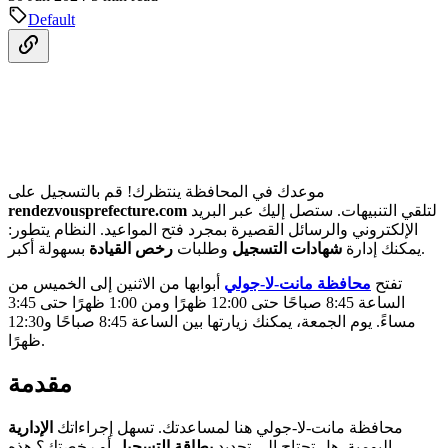
Default
موعدك في المحافظة ينتظرك! قم بالتسجيل على
لتلقي التنبيهات. ستصل إليك عبر البريد
rendezvousprefecture.com
الإلكتروني والرسائل القصيرة بمجرد فتح المواعيد. النظام يتطور:
بسهولة أكبر.
يمكنك إدارة
شهادات التسجيل
وطلبات
رخص القيادة
تفتح
محافظة مانت-لا-جولي
أبوابها من الاثنين إلى الخميس من
الساعة 8:45 صباحًا حتى 12:00 ظهرًا ومن 1:00 ظهرًا حتى 3:45
مساءً. يوم الجمعة، يمكنك زيارتها بين الساعة 8:45 صباحًا و12:30
ظهرًا.
مقدمة
محافظة مانت-لا-جولي هنا لمساعدتك. تسهل إجراءاتك
الإدارية
اليومية. هل تحتاج إلى تجديد
بطاقة التسجيل
أو رخصتك؟ هذه