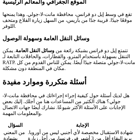
الموقع الجغرافي والمعالم الرئيسية
تقع في وسط إيل دو فرانس، محافظة مانت-لا-جولي. وهذا يمنحها
موقعًا جيدًا. قريبة جدًا من باريس، من السهل زيارة القلاع ومتحف
اللوفر.
وسائل النقل العامة وسهولة الوصول
تتمتع إيل دو فرانس بشبكة رائعة من
وسائل النقل العامة
. يمكن
التنقل بسهولة باستخدام المترو، والقطارات، والحافلات التابعة لـ
RATP. مانت-لا-جولي متصلة جيدًا أيضًا. يمكن للناس القدوم من كل
مكان في المنطقة دون مشكلة.
أسئلة متكررة وموارد مفيدة
هل لديك أسئلة حول كيفية إجراء إجراءاتك في محافظة مانت-لا-
جولي؟ هناك الكثير من المساعدات هنا من أجلك. إليك بعض
الإجابات على الأسئلة الأكثر شيوعًا. نشارك أيضًا جهات الاتصال
والمعلومات المهمة.
الإجابة
السؤال
شهادة الاستقبال مخصصة لأي أجنبي ليس من أوروبا.
من المعني
يريد البقاء أقل من 3 أشهر في فرنسا، من أجل زيارة
بشهادة