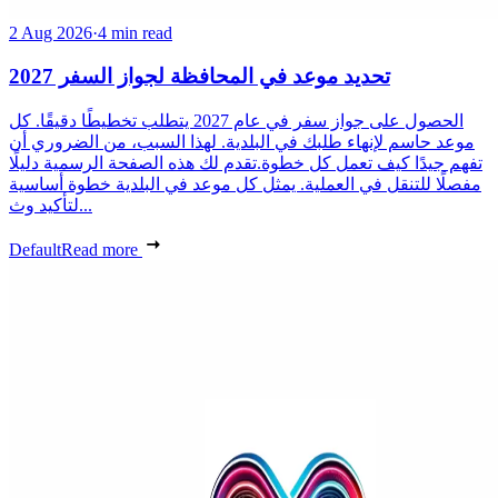
2 Aug 2026
·
4 min read
تحديد موعد في المحافظة لجواز السفر 2027
الحصول على جواز سفر في عام 2027 يتطلب تخطيطًا دقيقًا. كل
موعد حاسم لإنهاء طلبك في البلدية. لهذا السبب، من الضروري أن
تفهم جيدًا كيف تعمل كل خطوة.تقدم لك هذه الصفحة الرسمية دليلًا
مفصلًا للتنقل في العملية. يمثل كل موعد في البلدية خطوة أساسية
لتأكيد وث...
Default
Read more