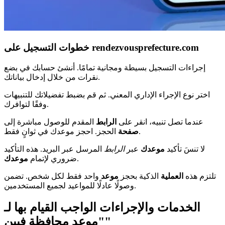
خطوات التسجيل على rendezvousprefecture.com
إجراءات التسجيل بسيطة ومجانية تمامًا. أنشئ حسابك في بضع
نقرات من خلال إدخال بياناتك.
اختر نوع الإجراء الإداري المعني. ثم قم بضبط تفضيلاتك للتنبيهات
وفقًا لتوافرك.
عندما تصل تنبيه، انقر على
الرابط
المقدم للوصول مباشرة إلى
الحجز. احجز موعدك في ثوانٍ فقط.
صفحة
لا تنسَ تأكيد
موعدك
عبر
الرابط
المرسل عبر البريد. هذه التأكيد
.
ضروري لإتمام
موعدك
تلتزم هذه
العملية
الذكية بحجز
موعد
واحد فقط لكل شخص. تضمن
وصولًا عادلًا للمواعيد لجميع المستخدمين.
الخدمات والإجراءات الواجب القيام بها لـ
"موعد محافظة فيين"