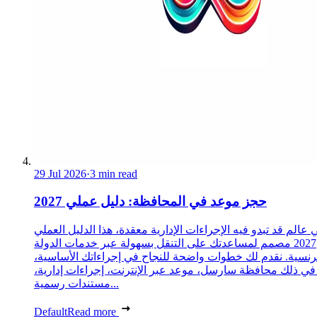
29 Jul 2026
·
3 min read
حجز موعد في المحافظة: دليل عملي 2027
 عالم قد تبدو فيه الإجراءات الإدارية معقدة، هذا الدليل العملي
2027 مصمم لمساعدتك على التنقل بسهولة عبر خدمات الدولة
رنسية. نقدم لك خطوات واضحة للنجاح في إجراءاتك الأساسية،
 في ذلك محافظة سارسل، موعد عبر الإنترنت، إجراءات إدارية،
مستندات رسمية...
Default
Read more