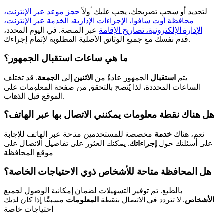
لتجديد أو سحب تصريحك، يجب عليك أولاً
حجز موعد عبر الإنترنت،
محافظة أوت سافوا، الإجراءات الإدارية، الخدمة عبر الإنترنت،
الإدارة الإلكترونية، تصاريح الإقامة
عبر المنصة. في اليوم المحدد،
قدم نفسك مع جميع الوثائق الأصلية المطلوبة لإتمام إجراءك.
ما هي ساعات استقبال الجمهور؟
يتم
استقبال
الجمهور عادةً من
الاثنين
إلى
الجمعة
. قد تختلف
الساعات المحددة، لذا يُنصح بالتحقق من صفحة المعلومات على
الموقع قبل الذهاب.
هل هناك نقطة معلومات يمكنني الاتصال بها عبر الهاتف؟
نعم، هناك
خدمة
مخصصة للمستخدمين متاحة عبر الهاتف للإجابة
على أسئلتك حول
إجراءاتك
. يمكنك العثور على تفاصيل الاتصال على
موقع المحافظة.
هل المحافظة متاحة للأشخاص ذوي الاحتياجات الخاصة؟
بالطبع. تم توفير التسهيلات لضمان إمكانية الوصول لجميع
الأشخاص
. لا تتردد في الاتصال بنقطة
المعلومات
مسبقًا إذا كان لديك
احتياجات خاصة.