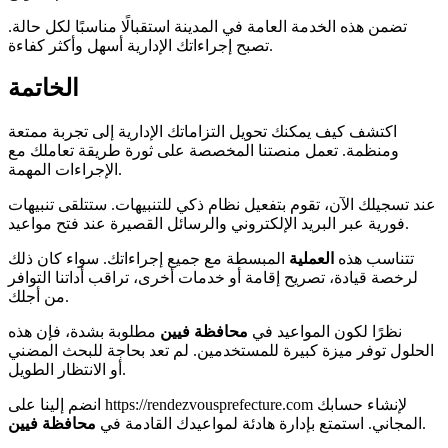
تضمن هذه الخدمة العامة في المدينة استقبالًا مناسبًا لكل حالة.
تصبح إجراءاتك الإدارية أسهل وأكثر كفاءة.
الخاتمة
اكتشف كيف يمكنك تحويل التزاماتك الإدارية إلى تجربة ممتعة
ومنظمة. تعمل منصتنا المخصصة على ثورة طريقة تعاملك مع
الإجراءات المهمة.
عند تسجيلك الآن، تقوم بتفعيل نظام ذكي للتنبيهات. ستتلقى تنبيهات
فورية عبر البريد الإلكتروني والرسائل القصيرة عند فتح مواعيد.
تتناسب هذه
العملية
المبسطة مع جميع إجراءاتك. سواء كان ذلك
لرخصة قيادة، تصريح إقامة أو خدمات أخرى، تراقب أداتنا التوافر
من أجلك.
نظرًا لكون المواعيد في
محافظة فيين
مطلوبة بشدة، فإن هذه
الحلول توفر ميزة كبيرة للمستخدمين. لم تعد بحاجة للبحث المضني
أو الانتظار الطويل.
انضم إلينا على https://rendezvousprefecture.com لإنشاء حسابك
.
المجاني. استمتع بإدارة هادئة لمواعيدك القادمة في
محافظة فيين