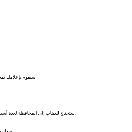
قدّم طلبك عبر الإنترنت على موقع محافظة أنجيه. هذا أفضل من البحث عن وسائل أخرى. إذا لزم الأمر، استخدم تنبيه preflib. سيقوم بإعلامك بمجرد توفر موعد.
ستحتاج للذهاب إلى المحافظة لعدة أسباب. ربما للحصول على رخصة القيادة أو جواز السفر. أو لطلب بطاقة رمادية أو هوية. قد تحتاج أيضًا إلى تصريح إقامة. أو إجراءات إدارية أخرى.
إصدار رخصة القيادة، جواز السفر، البطاقة الرمادية، بطاقة الهوية، تصريح الإقامة المؤقت، تجديد بطاقة السكن، طلب الإقامة الاستثنائية للعمل، إلخ.