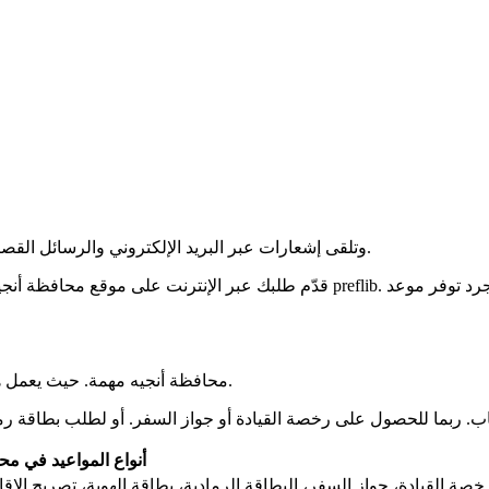
سجل في rendezvousprefecture.com وتلقى إشعارات عبر البريد الإلكتروني والرسائل القصيرة. يبدأ ذلك بمجرد فتح المواعيد.
محافظة أنجيه مهمة. حيث يعمل هناك محافظ للدولة. يتعامل مع كل ما يتعلق بالقوانين في منطقة لوار.
أنواع المواعيد في مح