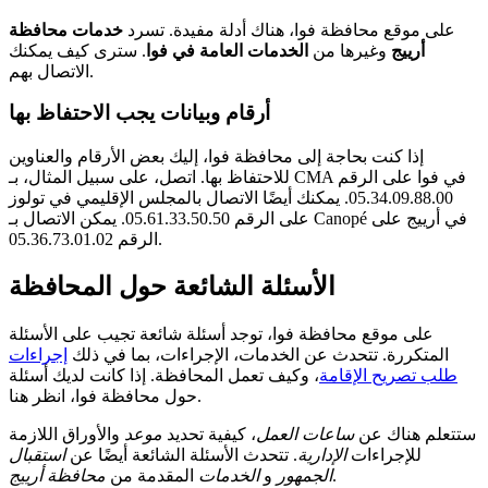
على موقع محافظة فوا، هناك أدلة مفيدة. تسرد
خدمات محافظة
أرييج
وغيرها من
الخدمات العامة في فوا
. سترى كيف يمكنك
الاتصال بهم.
أرقام وبيانات يجب الاحتفاظ بها
إذا كنت بحاجة إلى محافظة فوا، إليك بعض الأرقام والعناوين
للاحتفاظ بها. اتصل، على سبيل المثال، بـ CMA في فوا على الرقم
05.34.09.88.00. يمكنك أيضًا الاتصال بالمجلس الإقليمي في تولوز
على الرقم 05.61.33.50.50. يمكن الاتصال بـ Canopé في أرييج على
الرقم 05.36.73.01.02.
الأسئلة الشائعة حول المحافظة
على موقع محافظة فوا، توجد أسئلة شائعة تجيب على الأسئلة
المتكررة. تتحدث عن الخدمات، الإجراءات، بما في ذلك
إجراءات
طلب تصريح الإقامة
، وكيف تعمل المحافظة. إذا كانت لديك أسئلة
حول محافظة فوا، انظر هنا.
ستتعلم هناك عن
ساعات العمل
، كيفية تحديد
موعد
والأوراق اللازمة
للإجراءات
الإدارية
. تتحدث الأسئلة الشائعة أيضًا عن
استقبال
.
الجمهور
و
الخدمات
المقدمة من
محافظة أرييج