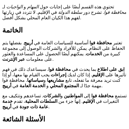
تحتوي هذه القسم أيضًا على إجابات حول
المهام
و
الواجبات
لـ
محافظة فوا
. تشرح دور
سلطة الدولة
في الإقليم. لا تتردد في زيارتها
لفهم هذا الكيان العام المحلي بشكل أفضل.
الخاتمة
تعتبر
محافظة فوا
أساسية للسياسات العامة في
أرييج
. بفضلها يتم
الحفاظ على النظام. يمكن للأفراد والشركات الوصول إلى مجموعة
كبيرة من
الخدمات
. يمكنهم أيضًا الحصول على المساعدة والعثور
.
على معلومات
عبر الإنترنت
ابق على اطلاع
بما يحدث في
محافظة فوا
. سيساعدك ذلك في فهم
تأثيرها على
الإقليم
. إذا كان لديك
إجراءات
يجب القيام بها معها، أو إذا
كنت تريد معرفة ما تفعله، تابع
مشاريعها
و
سياساتها
. محافظة فوا
.
مهمة جدًا لـ
المجتمع المحلي
و
الخدمة العامة
في
أرييج
تستمع
محافظة فوا
إلى
المواطنين
و
الشركات
. تساعدهم وتتكيف مع
التغيرات في
الإقليم
. إنها جزء من
السلطات المحلية
، تقدم
خدمة
.
عامة ذات جودة
في
أرييج
الأسئلة الشائعة