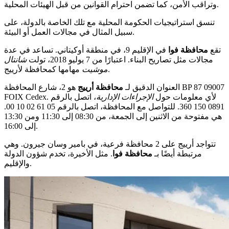
وتراقب الأمن، كما تضمن احترام القوانين من قبل الهيئات المحلية.
تنسق استراتيجيات الحكومة المحلية مع تلك الخاصة بالدولة، على
سبيل المثال في مجالات العمل أو البيئة.
تقع
محافظة فوا
في الإقليم 9، في منطقة أوكيتاني. تساعد في عدة
مجالات مثل تصاريح البناء. اعتبارًا من 7 يوليو 2018، تولت
شانتال
مهامها كمحافظة لأرييج.
موشيت
العنوان الدقيق لـ
محافظة أرييج
هو 2، شارع المحافظة BP 87 09007
FOIX Cedex. لأي معلومات حول
الإجراءات الإدارية
، اتصل بالرقم
0891 150 360. للتواصل مع المحافظة، اتصل بالرقم 05 61 02 10 00.
هي مفتوحة من الاثنين إلى الجمعة، من 08:30 إلى 11:30 ومن 13:30
إلى 16:00.
تتواجد أرييج على 2 محافظة فرعية، في بامير وسان جيرون. وهي
مرتبطة أيضًا بـ
محافظة فوا
. مثل الأخيرة، تخدم شؤون الدولة
والإقليم.