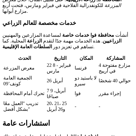
المزرعة
للكونفدرالية الفلاحية في فبراير ومارس،
فتحت أربع
.
مزارع أبوابها
خدمات مخصصة للعالم الزراعي
أنشأت
محافظة فوا
خدمات خاصة
لمساعدة المزارعين والمهنيين
الزراعيين
. هذه الخدمات مهمة جدًا لتقدم
الزراعة
المحلية. كما
.
تساهم في تعزيز دور
السلطات العامة الإقليمية
المشاركة
المكان
التاريخ
الحدث
4 مزارع مفتوحة
22 فبراير - 8
فرنسا
معرض المزرعة
في أرييج
مارس
لا باستيد دو
الجمعية العامة
حوالي 40 شخصًا
26 أبريل
سيرو
كونف’09
7 أبريل، 9
إجراء مقرر
فوا
تحرك أمام المحافظة
صباحًا
20، 21، 25
تدريب "العمل معًا
-
-
و26 أبريل
بشكل أفضل"
استشارات عامة