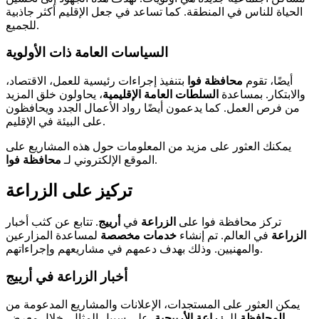
الحياة للناس في المنطقة. كما تساعد في جعل الإقليم أكثر جاذبية
للجميع.
السياسات العامة ذات الأولوية
أيضًا، تقوم
محافظة فوا
بتنفيذ إجراءات رئيسية للعمل، الاقتصاد،
والابتكار. بمساعدة
السلطات العامة الإقليمية
، يحاولون خلق المزيد
من فرص العمل. كما يدعمون أيضًا رواد الأعمال الجدد ويحافظون
على البيئة في الإقليم.
يمكنك العثور على مزيد من المعلومات حول هذه المشاريع على
.
الموقع الإلكتروني لـ
محافظة فوا
تركيز على الزراعة
تركز محافظة فوا على
الزراعة
في
أرييج
. تتابع عن كثب أخبار
الزراعة
في العالم. تم إنشاء
خدمات مخصصة
لمساعدة المزارعين
والمهنيين. وذلك بهدف دعمهم في مشاريعهم وإجراءاتهم.
أخبار الزراعة في أرييج
يمكن العثور على المستجدات، الإعلانات والمشاريع المدعومة من
المحافظة
للـ
زراعة الأرييجية
. على سبيل المثال، خلال
معرض