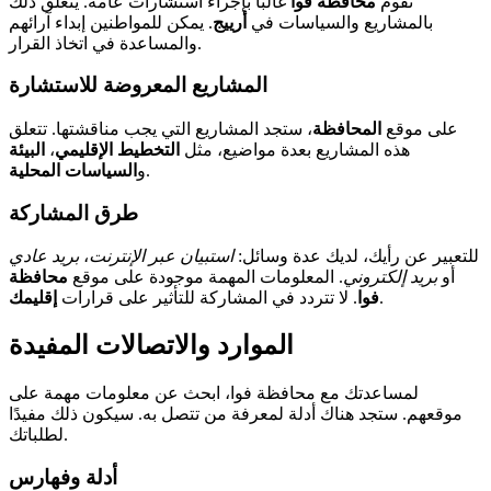
تقوم
محافظة فوا
غالبًا بإجراء استشارات عامة. يتعلق ذلك
بالمشاريع والسياسات في
أرييج
. يمكن للمواطنين إبداء آرائهم
والمساعدة في اتخاذ القرار.
المشاريع المعروضة للاستشارة
على موقع
المحافظة
، ستجد المشاريع التي يجب مناقشتها. تتعلق
هذه المشاريع بعدة مواضيع، مثل
التخطيط الإقليمي
،
البيئة
.
و
السياسات المحلية
طرق المشاركة
للتعبير عن رأيك، لديك عدة وسائل:
استبيان عبر الإنترنت
،
بريد عادي
أو
بريد إلكتروني
. المعلومات المهمة موجودة على موقع
محافظة
.
فوا
. لا تتردد في المشاركة للتأثير على قرارات
إقليمك
الموارد والاتصالات المفيدة
لمساعدتك مع محافظة فوا، ابحث عن معلومات مهمة على
موقعهم. ستجد هناك أدلة لمعرفة من تتصل به. سيكون ذلك مفيدًا
لطلباتك.
أدلة وفهارس