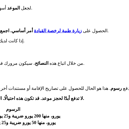
. اختر الأوقات الهادئة، مثل بداية الشهر.
لجعل
الموعد
أسه
.
الحصول على
زيارة طبية لرخصة القيادة
أمر أساسي. اجمع 
. سيساعدونك في الخطوات التي يجب اتباعها.
إذا كانت لدي
أفضل. كن مستعدًا ومنظمًا لعملية إدارية خالية من التوتر.
من خلال اتباع هذه
النصائح
، سيكون مرورك ف
 دفع
رسوم
. هذا هو الحال للحصول على تصاريح الإقامة أو مستندات أخ
، إذا لزم الأمر، موجودة على مواقع المحافظات.
لا تدفع أبدًا لحجز موعد. قد تكون هذه احتيالًا. 
الرسوم
225 يورو، منها 200 يورو ضريبة و25 يورو طابع مالي
75 يورو، منها 50 يورو ضريبة و25 يورو طابع مالي