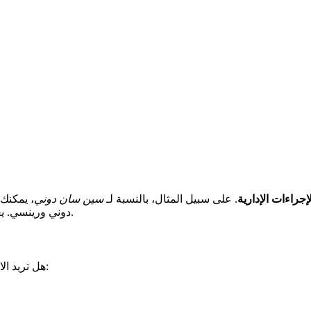
لإجراءات الإدارية
. على سبيل المثال، بالنسبة لـ
سين سان دوني
، يمكنك
دوني ورينسي. يعتمد ذلك على مكان إقامتك. المعلومات المهمة موجودة على الإنترنت.
أو بمقاطعاتها؟ إليك كيفية ذلك:
هل تريد الا