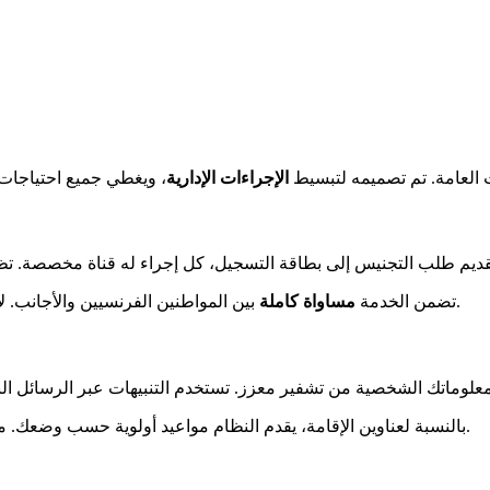
 العامة. تم تصميمه لتبسيط
الإجراءات الإدارية
، ويغطي جميع احتياجات 
بين المواطنين الفرنسيين والأجانب. لا تُفرض أي رسوم إضافية، على عكس بعض العروض الخاصة المضللة.
تضمن الخدمة
مساواة كاملة
بالنسبة لعناوين الإقامة، يقدم النظام مواعيد أولوية حسب وضعك. ميزة عملية تتجنب التأخيرات الإدارية مع احترام المواعيد القانونية بدقة.