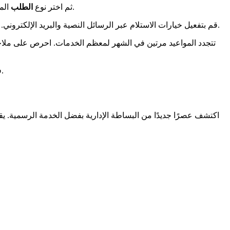
المعني من القائمة المنسدلة. يقدم النظام 15 فئة مختلفة، من رخصة القيادة إلى عناوين الإقامة. تضمن هذه الدقة تلقي إشعارات تناسب وضعك.
ثم اختر نوع
الطلب
.
قم بتفعيل خيارات الاستلام عبر الرسائل النصية والبريد الإلكتروني
تتجدد المواعيد مرتين في الشهر لمعظم الخدمات. احرص على ملاحظة التواريخ الرئيسية: 1 و15 من كل شهر في الساعة 14:00. التحضير الجيد للوثا
الرسمي للتواصل. ترد الفرق خلال 48 ساعة لفتح وصولك أو توضيح الشروط الخاصة بملفك.
ف
اكتشف عصرًا جديدًا من البساطة الإدارية بفضل الخدمة الرسمية. يقدم