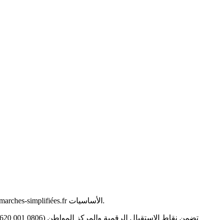
بشكل نهائي. سواء كان ذلك لعناوين إقامة، رخصة أو بطاقة تسجيل، تغطي منصات ANEF و démarches-simplifiées.fr الأساسيات.
تضمن نقاط الاستقبال الرقمية والمركز المواطن (0806 001 620) دعمًا بشريًا إذا لزم الأمر. يبسط