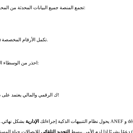
تجمع المنصة جميع البيانات المحدثة من المحافظات في إيل دو فرانس. حدد نقطة الاستقبال الخاصة بك في نقرتين:
تكمل الأرقام المخصصة (رخصة: 01 41 60 60 60 / أجانب: 01 41 60 62 62) هذه الخدمة المجانية.
احذر من الوسطاء الذين يتقاضون رسومًا مقابل خدمات مجانية. إليك كيفية التعرف عليهم:
- ف安全ك الرقمي والمالي يعتمد على ذلك!
يحول نظام التنبيهات الذكية إجراءاتك
الإدارية
التجديد التلقائي
للإيصالات حياة المستخ