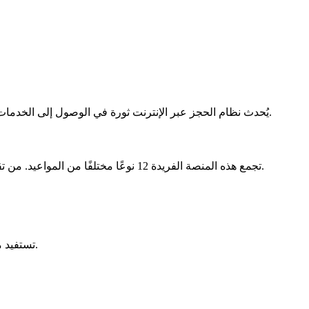
جديد أو تجديد رخصة.
يُحدث نظام الحجز عبر الإنترنت ثورة في الوصول إلى الخدمات
تجمع هذه المنصة الفريدة 12 نوعًا مختلفًا من المواعيد. من تقديم طلب التجنيس إلى بطاقة التسجيل، كل إجراء له قناة مخصصة. تظل نقاط الاستقبال الفعلية متاحة لأولئك الذين يفضلون الدعم البشري.
تستفيد معلوماتك الشخصية من تشفير معزز. تستخدم التنبيهات عبر الرسائل النصية/البريد الإلكتروني خوادم حكومية آمنة، مما يلغي مخاطر التسرب.