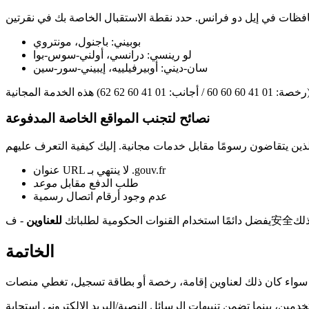
بوبيني: باجنول، مونتروي
لو رينسي: درانسي، أولني-سوس-بوا
سان-ديني: أوبيرفيلييه، إيبيني-سور-سين
نصائح لتجنب المواقع الخاصة المدفوعة
عنوان URL لا ينتهي بـ .gouv.fr
طلب الدفع مقابل
موعد
عدم وجود أرقام اتصال رسمية
يفضل دائمًا استخدام القنوات الحكومية لطلباتك
للعناوين
الخاتمة
دمين، بينما تضمن تنبيهات الرسائل النصية/البريد الإلكتروني استجابة