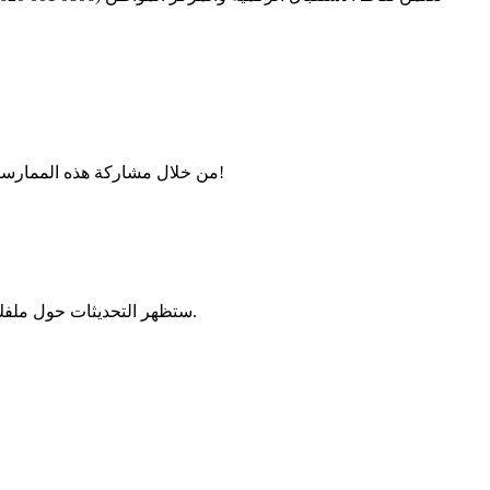
من خلال مشاركة هذه الممارسات الجيدة من حولك، تساهم في ديمقراطية الوصول إلى الخدمات العامة. تثبت الإدارة الفرنسية الحديثة أن الكفاءة تتماشى الآن مع البساطة!
قم بتسجيل الدخول إلى حسابك على rendezvousprefecture.com. ستظهر التحديثات حول ملفك، مثل الاستدعاء إلى اللجنة الطبية أو الموافقة النهائية، في الوقت الحقيقي.