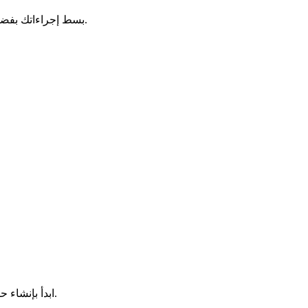
.
بسط إجراءاتك بفضل 
ابدأ بإنشاء حسابك الشخصي في 3 نقرات. أدخل بريدك الإلكتروني الصحيح ورقم هاتفك المحمول - ستساعد هذه المعلومات في إرسال تنبيهات فورية إليك.