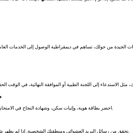
م
احضر بطاقة هوية، وإثبات سكن، وشهادة النجاح في الامتحان. تحقق من القائمة الرسمية على الموقع لتجنب النسيان قبل موعدك.
تحقق من رسائل البريد العشوائي ومنطقتك الشخصية. إذا لم يظهر شيء خلال 48 ساعة، اتصل بالدعم عبر النموذج المخصص على المنصة.