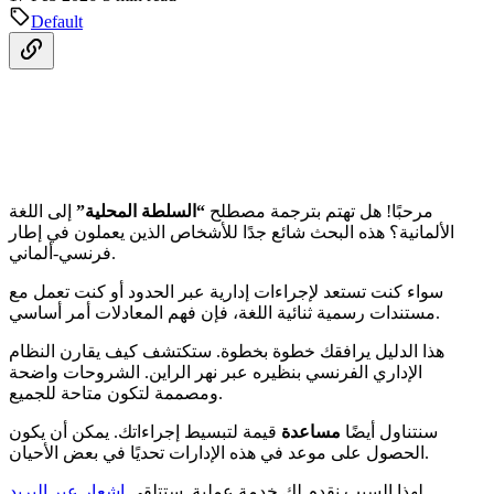
Default
مرحبًا! هل تهتم بترجمة مصطلح
“السلطة المحلية”
إلى اللغة
الألمانية؟ هذه البحث شائع جدًا للأشخاص الذين يعملون في إطار
فرنسي-ألماني.
سواء كنت تستعد لإجراءات إدارية عبر الحدود أو كنت تعمل مع
مستندات رسمية ثنائية اللغة، فإن فهم المعادلات أمر أساسي.
هذا الدليل يرافقك خطوة بخطوة. ستكتشف كيف يقارن النظام
الإداري الفرنسي بنظيره عبر نهر الراين. الشروحات واضحة
ومصممة لتكون متاحة للجميع.
سنتناول أيضًا
مساعدة
قيمة لتبسيط إجراءاتك. يمكن أن يكون
الحصول على موعد في هذه الإدارات تحديًا في بعض الأحيان.
لهذا السبب نقدم لك خدمة عملية. ستتلقى
إشعار عبر البريد