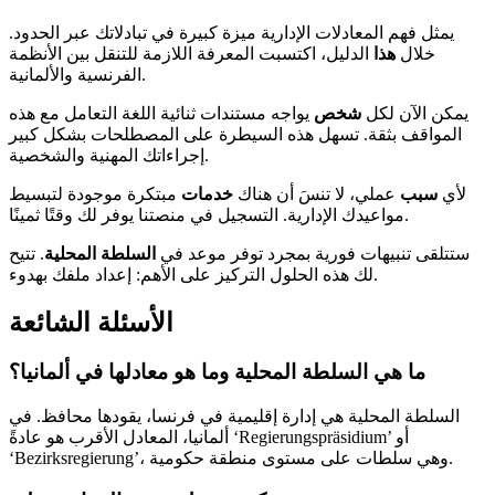
يمثل فهم المعادلات الإدارية ميزة كبيرة في تبادلاتك عبر الحدود.
خلال
هذا
الدليل، اكتسبت المعرفة اللازمة للتنقل بين الأنظمة
الفرنسية والألمانية.
يمكن الآن لكل
شخص
يواجه مستندات ثنائية اللغة التعامل مع هذه
المواقف بثقة. تسهل هذه السيطرة على المصطلحات بشكل كبير
إجراءاتك المهنية والشخصية.
لأي
سبب
عملي، لا تنسَ أن هناك
خدمات
مبتكرة موجودة لتبسيط
مواعيدك الإدارية. التسجيل في منصتنا يوفر لك وقتًا ثمينًا.
ستتلقى تنبيهات فورية بمجرد توفر موعد في
السلطة المحلية
. تتيح
لك هذه الحلول التركيز على الأهم: إعداد ملفك بهدوء.
الأسئلة الشائعة
ما هي السلطة المحلية وما هو معادلها في ألمانيا؟
السلطة المحلية هي إدارة إقليمية في فرنسا، يقودها محافظ. في
ألمانيا، المعادل الأقرب هو عادةً ‘Regierungspräsidium’ أو
‘Bezirksregierung’، وهي سلطات على مستوى منطقة حكومية.