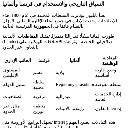
السياق التاريخي والاستخدام في فرنسا وألمانيا
أنشأ نابليون بونابرت السلطات المحلية في عام 1800. هذه
الإصلاحات وحدت الإدارة في جميع أنحاء
الإقليم
الوطني. لا يزال
الفرنسية الحالية.
النظام قائمًا في
الجمهورية
طورت ألمانيا هيكلًا فيدراليًا متميزًا. تمتلك
المقاطعات
الألمانية
(Länder) صلاحياتها الخاصة. تؤثر هذه الاختلافات الهيكلية على
التعاون عبر الحدود.
المعادلة
ألمانيا
فرنسا
الجانب الإداري
الوظيفية
وحدة إدارية
المستوى
ولاية
قسم
أساسية
الإقليمي
سلطة
سلطة مفوضة
Regierungspräsidium
تمثيل الدولة
محلية
إدارة الخدمات
فيدرالية
مركزية
الصلاحيات
العامة
منطقة
مثال عبر
تعاون Interreg
راينلاند بالاتينات
لورين
الحدود
تسهل البرامج الأوروبية مثل Interreg هذه التبادلات. يصبح الفهم
من التعاون.
المتبادل للأنظمة جزءًا
أساسيًا