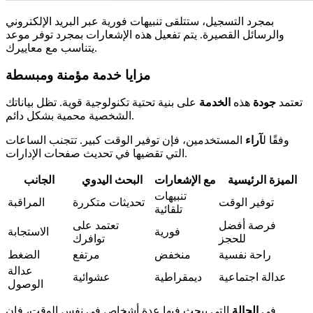
بمجرد التسجيل، ستتلقى تنبيهات فورية عبر البريد الإلكتروني
والرسائل القصيرة. يتم تفعيل هذه الإشعارات بمجرد توفر موعد
يتناسب مع معاييرك.
مزايا خدمة مؤمنة ومبسطة
تعتمد
جودة
هذه
الخدمة
على بنية تحتية تكنولوجية قوية. تظل بياناتك
الشخصية محمية بشكل دائم.
وفقًا ل
آراء
المستخدمين، فإن توفير الوقت كبير. تتجنب الساعات
التي تقضيها في تحديث صفحات الإدارات.
الميزة الرئيسية
مع الإشعارات
البحث اليدوي
الجانب
تنبيهات
توفير الوقت
تحديثات متكررة
المراقبة
تلقائية
فرصة أفضل
تعتمد على
فورية
الاستجابة
للحجز
توافرك
راحة نفسية
منخفض
مرتفع
الضغط
عدالة
عدالة اجتماعية
ديمقراطية
عشوائية
الوصول
في
الحالة
التي يبحث فيها عدة أشخاص في نفس الوقت، فإن