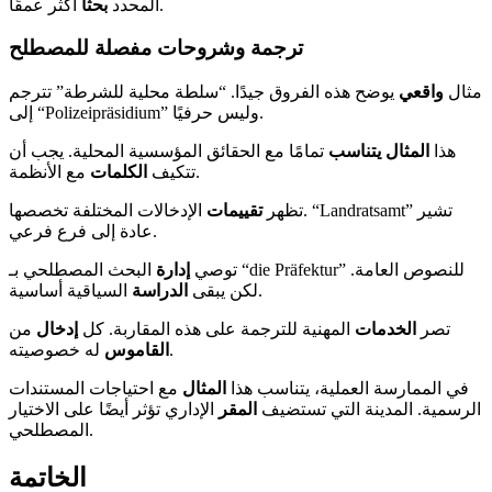
أكثر عمقًا.
المحدد
بحثًا
ترجمة وشروحات مفصلة للمصطلح
مثال
واقعي
يوضح هذه الفروق جيدًا. “سلطة محلية للشرطة” تترجم
إلى “Polizeipräsidium” وليس حرفيًا.
هذا
المثال يتناسب
تمامًا مع الحقائق المؤسسية المحلية. يجب أن
مع الأنظمة.
تتكيف
الكلمات
تظهر
تقييمات
الإدخالات المختلفة تخصصها. “Landratsamt” تشير
عادة إلى فرع فرعي.
توصي
إدارة
البحث المصطلحي بـ “die Präfektur” للنصوص العامة.
السياقية أساسية.
لكن يبقى
الدراسة
تصر
الخدمات
المهنية للترجمة على هذه المقاربة. كل
إدخال
من
له خصوصيته.
القاموس
في الممارسة العملية، يتناسب هذا
المثال
مع احتياجات المستندات
الرسمية. المدينة التي تستضيف
المقر
الإداري تؤثر أيضًا على الاختيار
المصطلحي.
الخاتمة