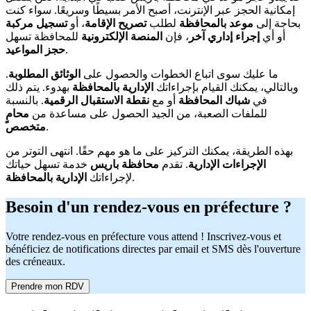
إمكانية الحجز عبر الإنترنت، أصبح الأمر بسيطًا وسريعًا. سواء كنت
بحاجة إلى
موعد بالمحافظة
لطلب
تصريح الإقامة
، أو
تسجيل مركبة
أو أي
إجراء إداري آخر
، فإن
المنصة الإلكترونية
للمحافظة تسهل
.
حجز المواعيد
ما عليك سوى اتباع الخطوات والحصول على
الوثائق المطلوبة
.
وبالتالي، يمكنك القيام بإجراءاتك
الإدارية بالمحافظة
بهدوء. يتم ذلك
في
شباك المحافظة
أو مع
نقطة الاستقبال الرقمية
. بالنسبة
للملفات الصعبة، من الجيد الحصول على مساعدة من
محامٍ
.
متخصص
بهذه الطريقة، يمكنك التركيز على ما هو مهم حقًا. انتهى التوتر من
الإجراءات الإدارية
. تقدم
محافظة باريس
خدمة تسهل حياتك
.
لإجراءاتك
الإدارية بالمحافظة
Besoin d'un rendez-vous en préfecture ?
Votre rendez-vous en préfecture vous attend ! Inscrivez-vous et
bénéficiez de notifications directes par email et SMS dès l'ouverture
des créneaux.
Prendre mon RDV