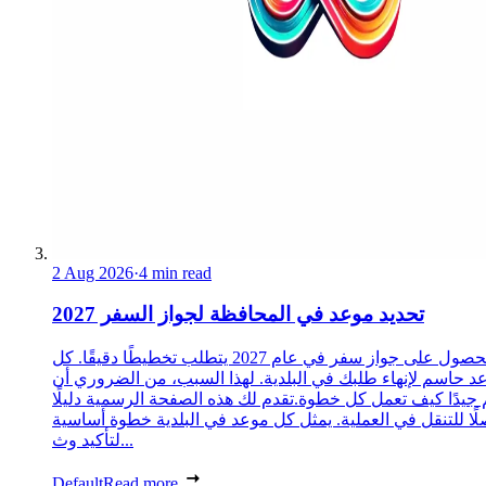
2 Aug 2026
·
4 min read
تحديد موعد في المحافظة لجواز السفر 2027
الحصول على جواز سفر في عام 2027 يتطلب تخطيطًا دقيقًا. كل
د حاسم لإنهاء طلبك في البلدية. لهذا السبب، من الضروري أن
 جيدًا كيف تعمل كل خطوة.تقدم لك هذه الصفحة الرسمية دليلًا
ًا للتنقل في العملية. يمثل كل موعد في البلدية خطوة أساسية
لتأكيد وث...
Default
Read more