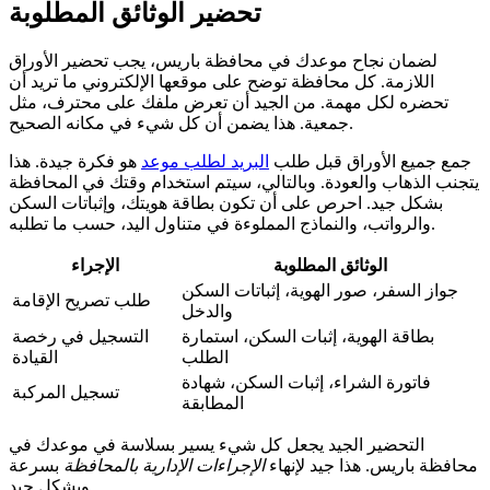
تحضير الوثائق المطلوبة
لضمان نجاح موعدك في محافظة باريس، يجب تحضير الأوراق
اللازمة. كل محافظة توضح على موقعها الإلكتروني ما تريد أن
تحضره لكل مهمة. من الجيد أن تعرض ملفك على محترف، مثل
جمعية. هذا يضمن أن كل شيء في مكانه الصحيح.
جمع جميع الأوراق قبل طلب
البريد لطلب موعد
هو فكرة جيدة. هذا
يتجنب الذهاب والعودة. وبالتالي، سيتم استخدام وقتك في المحافظة
بشكل جيد. احرص على أن تكون بطاقة هويتك، وإثباتات السكن
والرواتب، والنماذج المملوءة في متناول اليد، حسب ما تطلبه.
الوثائق المطلوبة
الإجراء
جواز السفر، صور الهوية، إثباتات السكن
طلب تصريح الإقامة
والدخل
بطاقة الهوية، إثبات السكن، استمارة
التسجيل في رخصة
الطلب
القيادة
فاتورة الشراء، إثبات السكن، شهادة
تسجيل المركبة
المطابقة
التحضير الجيد يجعل كل شيء يسير بسلاسة في موعدك في
محافظة باريس. هذا جيد لإنهاء
الإجراءات الإدارية بالمحافظة
بسرعة
وبشكل جيد.