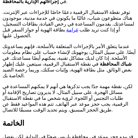
.
في
إجراءاتهم الإدارية بالمحافظة
توفر نقطة الاستقبال الرقمية دعمًا خاصًا للإجراءات عبر الإنترنت.
هناك متطوعون شباب، غالبًا ما يكونون في خدمة مدنية، موجودون
لمساعدتك. يقدمون المساعدة في رخص القيادة، بطاقات التسجيل،
أو إذا كنت تريد طلب
غرامة
بطاقة الهوية أو جواز السفر قبل
الحصول عليها.
عندما يتعلق الأمر بالإجراءات المتعلقة بالأسلحة، فإنهم يساعدونك
أيضًا. على سبيل المثال، يوجهونك لإنشاء حساب على نظام معلومات
الأسلحة. إذا كان لديك مشاكل تقنية، يمكنهم أيضًا مساعدتك. في
شباك المحافظة
في نقطة الاستقبال الرقمية، سيتعين عليك إظهار
بعض الوثائق. مثل بطاقة الهوية، وإثبات سكنك، وربما رخصة الصيد
الخاصة بك.
لكن، نقطة مهمة جدًا يجب تذكرها هي أنهم لا يمكنهم المساعدة في
مسائل الهجرة. على سبيل المثال، لا يديرون تصاريح الإقامة أو
طلبات التجنس أو اللجوء. لرؤية شخص ما في نقطة الاستقبال
الرقمية، يجب حجز موعد عبر الهاتف. تتم هذه المواعيد فقط عن
طريق الحجز المسبق، ويتم تحديد الوقت مسبقًا للاتصال.
الخاتمة
قد يبدو حجز موعد في محافظة باريس صعبًا في البداية. لكن بفضل