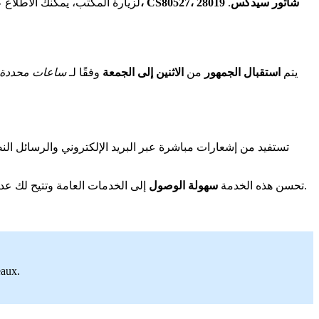
ساحة الجمهورية، CS80527، 28019 شاتور سيدكس
.
لزيارة المكتب، يمكنك الاطلاع
يتم
استقبال الجمهور
من
الاثنين إلى الجمعة
وفقًا لـ
ساعات محددة
إلى الخدمات العامة وتتيح لك عدم تفويت أي فرصة لتحديد موعد، حتى يوم الجمعة بعد الظهر. يلتزم مكتب محافظة يور ولور بالابتكار لتسهيل إجراءاتك وتحسين جودة الخدمة.
تحسن هذه الخدمة
سهولة الوصول
eaux.