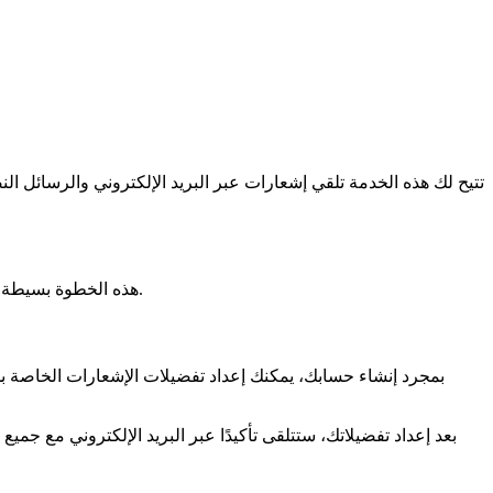
للبدء، يجب عليك إنشاء حسابك الشخصي على rendezvousprefecture.com. هذه الخطوة بسيطة وسريعة. يكفي أن تملأ معلوماتك الأساسية وتختار كلمة مرور آمنة.
بمجرد إنشاء حسابك، يمكنك إعداد تفضيلات الإشعارات الخاصة بك
بعد إعداد تفضيلاتك، ستتلقى تأكيدًا عبر البريد الإلكتروني مع جمي