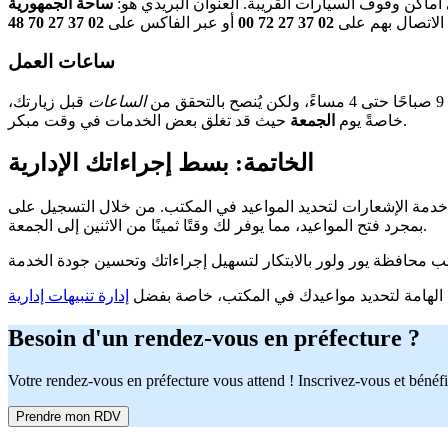
ماكن وقوف السيارات القريبة. العنوان البريدي هو:
 الاتصال بهم على
02 37 27 72 00
أو عبر الفاكس على
02 37 27 70 48
ساعات العمل
الساعات
قبل زيارتك،
حيث قد تغلق بعض الخدمات في وقت مبكر.
خاصةً يوم
الجمعة
الخاتمة: بسط إجراءاتك الإدارية
د في المكتب. من خلال التسجيل على rendezvousprefecture.com، تستفيد من إشعارات مباشرة عبر البريد الإلكتروني والرسائل النصية القصيرة
بمجرد فتح المواعيد، مما يوفر لك وقتًا ثمينًا من الاثنين إلى الجمعة.
الهامة لتحديد مواعيدك في المكتب، خاصة بفضل
إدارة تنبيهات إدارية
Besoin d'un rendez-vous en préfecture ?
Votre rendez-vous en préfecture vous attend ! Inscrivez-vous et bénéfi
Prendre mon RDV