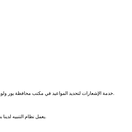
خدمة الإشعارات لتحديد المواعيد في مكتب محافظة يور ولور متاحة الآن. تتيح هذه الخدمة المبتكرة للمستخدمين تلقي إشعارات فورية عبر البريد الإلكتروني والرسائل النصية القصيرة بمجرد فتح مواعيد.
يعمل نظام التنبيه لدينا بشكل آلي، حيث يراقب باستمرار توافر المواعيد في المكتب. وبالتالي، ستتلقى إشعارات في الوقت الحقيقي، مما يتيح لك تحديد موعد بسرعة.