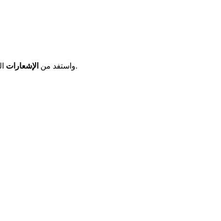
المباشرة عبر البريد الإلكتروني والرسائل النصية القصيرة بمجرد فتح المواعيد.
لتبسيط إجراءاتك، قم بالتسجيل على rendezvousprefecture.com واستفد من
الإشعارات