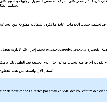
 على
خريطة الوصول
على الموقع الرسمي لتسهيل توجيهك والعثور على أ
.
يمكنك أيضًا
قد تختلف حسب الخدمات. عادةً ما تكون المكاتب مفتوحة من الساعة 9 صباحًا حتى 4 مساءً، ولكن يُنصح بالتحقق من
بسط إجراءاتك الإدارية بفضل خدمة الإشعارات لتحديد المواعي
!
سجل الآن واستفد من هذه الخطوة 
ciez de notifications directes par email et SMS dès l'ouverture des crén