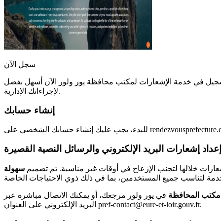
سجل الآن
شعارات لمكتب محافظة يور ولور الآن أسهل بفضل rendezvousprefecture.com. تتيح لك هذه الخدمة تلقي إشعارات عبر البريد الإلكتروني والرسائل النصية القصيرة بمجرد فتح المواعيد
لإجراءاتك الإدارية.
إنشاء حسابك
عداد إشعارات البريد الإلكتروني والرسائل النصية القصيرة
ارات خلالها لتجنب الإزعاج في أوقات غير مناسبة. تم تصميم
سهولة
مكتب المحافظة
في يور ولور مرجعك، أو يمكنك الاتصال مباشرة عبر
البريد الإلكتروني على العنوان pref-contact@eure-et-loir.gouv.fr.