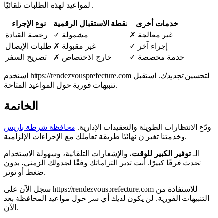
المواعيد لهذه الطلبات تلقائيًا.
خدمات أخرى
نقطة الاستقبال الرقمية
نوع الإجراء
✗ غير معالجة
✓ مشمولة
رخصة القيادة
✓ إجراء آخر
✗ غير مقبولة
طلبات الإيصال
✓ خدمة مخصصة
✗ خارج الاختصاص
تصريح السفر
استخدم https://rendezvousprefecture.com لتحسين
تجديدك
. استقبل
تنبيهات فورية حول المواعيد المتاحة.
الخاتمة
ودّع الانتظارات الطويلة والتعقيدات الإدارية.
محافظة شرطة باريس
وخدمتنا تغيران نهائيًا طريقة تعاملك مع الإجراءات الإلزامية.
الـ
توفير الكبير للوقت
، والإشعارات التلقائية، وسهولة الاستخدام
تحدث فرقًا كبيرًا. أنت تدير التزاماتك وفقًا لجدولك الزمني، بدون
ضغط أو توتر.
سجل الآن على https://rendezvousprefecture.com للاستفادة من
التنبيهات الفورية. لن يكون لديك أي سر حول مواعيد المحافظة بعد
الآن.