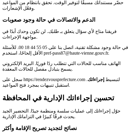
حضّر مستنداتك مسبقًا لتوفير الوقت. تحقق بانتظام من المواعيد
وفعّل الإشعارات.
الدعم والاتصالات في حالة وجود صعوبات
فريقنا متاح لأي سؤال يتعلق بـ
طلبك
. لن تكون وحدك أبدًا في
مواجهة الإجراءات.
في حالة وجود مشكلة تقنية، اتصل بنا على 05 55 44 18 00. للأسئلة
الأقل إلحاحًا، استخدم pref-pass87@haute-vienne.gouv.fr.
الهاتف مناسب للحالات التي تتطلب ردًا فوريًا. البريد الإلكتروني
يسمح بتبادل مفصل للحالات المعقدة.
سجل على https://rendezvousprefecture.com لتبسيط
إجراءاتك
.
استقبل تنبيهات بمجرد فتح المواعيد.
تحسين إجراءاتك الإدارية في المحافظة
حوّل إجراءاتك إلى عمليات سلسة ومنظمة جيدًا. التحضير الجيد
يحدث فرقًا كبيرًا في التزاماتك الإدارية.
نصائح لتجديد تصريح الإقامة وأكثر