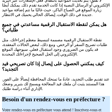
لا تقلق! يتم تحديث المواعيد بانتظام. فعّل الإشعارات عبر البريد
الإلكتروني أو الرسائل النصية إذا كانت الخدمة تقدم ذلك. يمكنك أيضًا
زيارة الموقع في الصباح الباكر، حيث غالبًا ما تتم إضافة مواعيد
جديدة في ذلك الوقت. إيصالك الحالي يحميك في الانتظار.
هل يمكن لنقطة الاستقبال الرقمية مساعدتي في جميع
طلباتي؟
نقطة الاستقبال الرقمية مصممة لتبسيط معظم إجراءاتك، مثل
طلبات تصريح السفر أو الرخص. ومع ذلك، لبعض الحالات المعقدة،
قد يكون من الضروري وجود استقبال فعلي. سيوجهك الموقع
الإلكتروني إلى الحل الصحيح لإجراءاتك المحددة.
كيف يمكنني الحصول على إيصال إذا كان تصريحي قيد
التجديد؟
عند تقديم طلب التجديد، عادةً ما تمنحك المحافظة إيصالًا على الفور.
هذا المستند يثبت أن ملفك قيد المعالجة ويسمح لك بتبرير وضعك
الإداري أثناء دراسة طلبك.
Besoin d'un rendez-vous en préfecture ?
Votre rendez-vous en préfecture vous attend ! Inscrivez-vous et