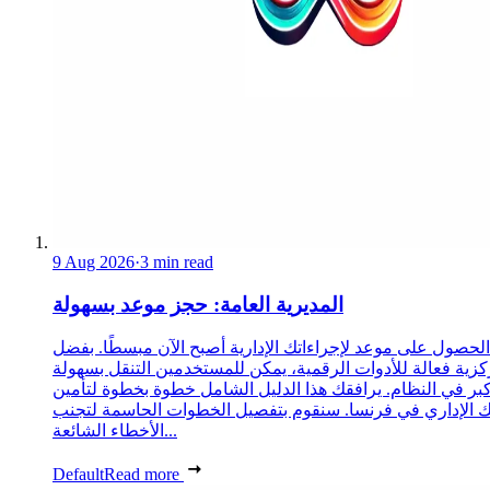
9 Aug 2026
·
3 min read
المديرية العامة: حجز موعد بسهولة
الحصول على موعد لإجراءاتك الإدارية أصبح الآن مبسطًا. بفضل
زية فعالة للأدوات الرقمية، يمكن للمستخدمين التنقل بسهولة
كبر في النظام. يرافقك هذا الدليل الشامل خطوة بخطوة لتأمين
الإداري في فرنسا. سنقوم بتفصيل الخطوات الحاسمة لتجنب
الأخطاء الشائعة...
Default
Read more