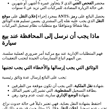
محضر
الفحص الفني
الذي لا يتجاوز عمره 6 أشهر، أو شهرين
في حالة الزيارة المضادة، للمركبات التي تزيد عن 4 سنوات.
، يحصل البائع على
رمز
موقع ANTS
بمجرد إجراء
إعلان النقل
على
النقل
الذي يجب عليه نقله إلى المشتري. يضمن تسليم هذه الوثائق
بيعًا شفافًا ومتوافقًا مع متطلبات نظام تسجيل المركبات.
ماذا يجب أن نرسل إلى المحافظة عند بيع
سيارة
فهم المتطلبات الإدارية عند بيع مركبة أمر ضروري لعملية سلسة.
من المهم اتباع الممارسات الجيدة لتجنب التعقيدات.
الوثائق التي يجب إرسالها والأخطاء التي يجب تجنبها
يجب على البائع إرسال عدة وثائق رئيسية:
، التي يجب أن تكون موقعة من الطرفين.
شهادة
نقل الملكية
، التي تشير إلى تغيير المالك.
بطاقة التسجيل
المشطوبة
سارية، تثبت عدم وجود رهن.
شهادة
الوضع الإداري
احتفظ بشهادة النقل بعناية. فهي تعتبر دليلاً في حالة حدوث نزاع.
تجنب عدم تسجيل
إعلان النقل
خلال 15 يومًا، حيث قد يؤدي ذلك إلى