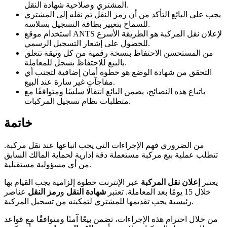
المشتري وصلاحية شهادة النقل.
يجب على البائع التأكد من أن رمز النقل تم نقله إلى المشتري
للسماح بتغيير بطاقة التسجيل بسلاسة.
استخدام موقع ANTS لإعلان نقل المركبة هو الطريقة الأسرع
للحصول على إشعار التسجيل الرسمي.
من المستحسن الاحتفاظ بنسخة رقمية من كل وثيقة تتعلق
بالبيع للاحتفاظ بسجل للمعاملة.
التحقق من شهادة الوضع هو خطوة أمان إضافية لتجنب أي
مفاجآت غير سارة عند البيع.
باتباع هذه النصائح، يضمن البائع انتقالًا سلسًا ومتوافقًا مع
متطلبات نظام تسجيل المركبات.
خاتمة
من الضروري فهم الإجراءات التي يجب اتباعها عند نقل مركبة.
تتطلب عملية بيع مركبة مستعملة دقة إدارية لحماية المالك السابق
من أي مسؤولية مستقبلية.
يعتبر
إعلان نقل المركبة
عبر الإنترنت خطوة إلزامية يجب القيام بها
خلال 15 يومًا بعد المعاملة. تعتبر
شهادة النقل
و
رمز النقل
عناصر
رئيسية يجب تقديمها للمشتري لتمكينه من تسجيل المركبة.
من خلال احترام هذه الإجراءات، تضمن بيعًا آمنًا ومتوافقًا مع قواعد