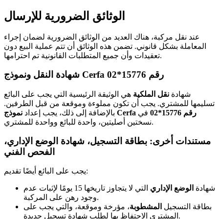
الوثائق الضرورية للإرسال
عند نقل مركبة، هناك العديد من الوثائق الضرورية لضمان إجراء
المعاملة بشكل قانوني. تضمن هذه الوثائق أن تتم عملية البيع دون
تعقيدات وأن جميع المتطلبات القانونية تم احترامها.
شهادة النقل ونموذج Cerfa رقم 15776*02
شهادة
نقل الملكية
هي الوثيقة الرئيسية التي يجب على البائع
تسليمها للمشتري. يجب أن تكون مملوءة وموقعة من قبل الطرفين.
نموذج Cerfa رقم 15776*02
في
بالإضافة إلى ذلك، يجب إعداد
نسختين أصليتين، واحدة للبائع وواحدة للمشتري.
مستندات أخرى: بطاقة التسجيل، شهادة الوضع الإداري،
الفحص الفني
يجب على البائع أيضًا تقديم:
شهادة
الوضع الإداري
التي لا يتجاوز تاريخها 15 يومًا لإثبات عدم
وجود رهن على المركبة.
بطاقة التسجيل
المشطوبة
، مؤرخة وموقعة، والتي يجب على
المشتري الاحتفاظ بها لطلب شهادة تسجيل جديدة.