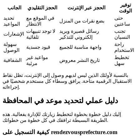
توفير
الحجز عبر الإنترنت
الحجز التقليدي
الجانب
الوقت
حتى
في الموقع مع
تحديد
بضع نقرات من المنزل
ساعتين
الانتظار
المواعيد
تجنب
رسائل قصيرة وبريد
لا توجد تنبيهات
الإشعارات
النسيان
إلكتروني للتذكير
تلقائية
راحة
سهولة
واجهة مناسبة للجميع
قيود جسدية
الاستخدام
الوصول
تخطيط
مواعيد غير
تاريخ النشر معروض
الشفافية
سهل
مرئية
بالنسبة لأولئك الذين ليس لديهم وصول إلى الإنترنت، تظل نقاط
الاستقبال الرقمية متاحة. يرافق وسطاء كل مستخدم شخصيًا في
إجراءاته.
دليل عملي لتحديد موعد في المحافظة
إليك دليل خطوة بخطوة لتخطيط زيارتك للإدارة بفعالية. هذه
الطريقة البسيطة ترافقك في كل خطوة من خطواتك.
كيفية التسجيل على rendezvousprefecture.com