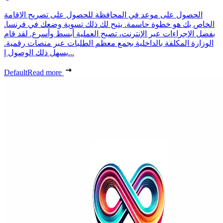
الحصول على موعد في المحافظة للحصول على تصريح الإقامة
الخاص بك هو خطوة حاسمة. يتيح لك ذلك تسوية وضعك في فرنسا.
بفضل الإجراءات عبر الإنترنت، تصبح العملية أبسط وأسرع. لقد قام
الوزارة المكلفة بالداخلية بجمع معظم الطلبات عبر منصات رقمية.
يسهل ذلك الوصول إ...
Default
Read more