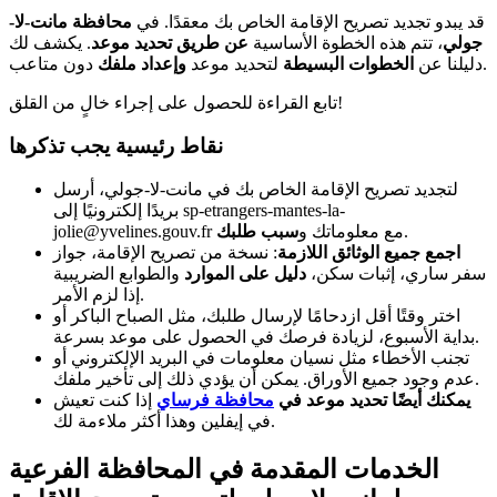
قد يبدو تجديد تصريح الإقامة الخاص بك معقدًا. في
محافظة مانت-لا-
جولي
، تتم هذه الخطوة الأساسية
عن طريق تحديد موعد
. يكشف لك
دون متاعب.
دليلنا عن
الخطوات البسيطة
لتحديد موعد
وإعداد ملفك
تابع القراءة للحصول على إجراء خالٍ من القلق!
نقاط رئيسية يجب تذكرها
لتجديد تصريح الإقامة الخاص بك في مانت-لا-جولي، أرسل
بريدًا إلكترونيًا إلى sp-etrangers-mantes-la-
.
jolie@yvelines.gouv.fr مع معلوماتك و
سبب طلبك
اجمع جميع الوثائق اللازمة
: نسخة من تصريح الإقامة، جواز
سفر ساري، إثبات سكن،
دليل على الموارد
والطوابع الضريبية
إذا لزم الأمر.
اختر وقتًا أقل ازدحامًا لإرسال طلبك، مثل الصباح الباكر أو
بداية الأسبوع، لزيادة فرصك في الحصول على موعد بسرعة.
تجنب الأخطاء مثل نسيان معلومات في البريد الإلكتروني أو
عدم وجود جميع الأوراق. يمكن أن يؤدي ذلك إلى تأخير ملفك.
يمكنك أيضًا تحديد موعد في
محافظة فرساي
إذا كنت تعيش
في إيفلين وهذا أكثر ملاءمة لك.
الخدمات المقدمة في المحافظة الفرعية