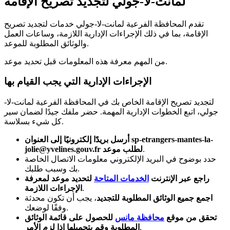
لمانت-لا-جولي لتجديد تصريح الإقامة
تقدم المحافظة الفرعية لمانت-لا-جولي خدمات لتجديد تصريح
الإقامة، بما في ذلك الإجراءات الإدارية اللازمة، وساعات العمل
والوثائق المطلوبة للموعد.
من المهم معرفة هذه المعلومات قبل تحديد موعد.
الإجراءات الإدارية التي يجب القيام بها
لتجديد تصريح الإقامة الخاص بك في المحافظة الفرعية لمانت-لا-
جولي، اتبع الخطوات الإدارية المهمة. حضر ملفك جيدًا لضمان سير
كل شيء بسلاسة.
أرسل بريدًا إلكترونيًا إلى العنوان sp-etrangers-mantes-la-
.
jolie@yvelines.gouv.fr لطلب موعد
حدد بوضوح في البريد الإلكتروني معلومات الاتصال الخاصة
بك وسبب طلبك.
راجع عبر الإنترنت
الخدمات المتاحة
لتحديد موعد لمعرفة
.
الإجراءات اللازمة
اجمع جميع الوثائق المطلوبة للتجديد
، يجب أن تكون محدثة
وفقًا لوضعك.
تحقق من موقع
محافظة مانس
للحصول على قائمة الوثائق
.
المطلوبة وقم بتحميلها إذا لزم الأمر