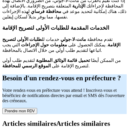
إذا كنت تقيم بالقرب من مانت-لا-جولي، من الضروري الاتصال بهذه
المحافظة لإجراءاتك
الإدارية
المتعلقة بتصريح الإقامة. بالإضافة إلى
ذلك، هناك إمكانية لتحديد موعد في
محافظة فرساي
لهذه الإجراءات
نفسها، مما يوفر بديلاً لسكان إيفلين.
الخدمات المقدمة للطلبات الأولى لتصريح الإقامة
تقدم محافظة
مانت-لا-جولي
خدمات لل
طلبات الأولى لتصريح
الإقامة
. يمكنك الحصول على
معلومات حول الإجراءات
التي يجب
اتباعها لتقديم طلب أولي من خلال الاتصال بالمحافظة.
من الممكن أيضًا
تحميل قائمة الوثائق المطلوبة
لتقديم طلب أولي
.
لتصريح الإقامة على
الموقع الرسمي للمحافظة
Besoin d'un rendez-vous en préfecture ?
Votre rendez-vous en préfecture vous attend ! Inscrivez-vous et
bénéficiez de notifications directes par email et SMS dès l'ouverture
des créneaux.
Prendre mon RDV
Articles similaires
Articles similaires