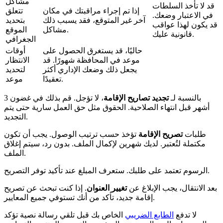
مشاكل
قد لا تأخذ السلطات
إذا تم إجراء مراقبتك في مكان
تتعلق
في الاعتبار وضعك.
آخر غير المتوقع، فقد يسبب ذلك
بتحديد
قد يكون لهذا عواقب
مشاكل.
الموقع
قانونية عليك.
الجغرافي
حاليًا، قد يستغرق الحصول على
أوقات
موعد في المحافظة شهورًا. قد
الانتظار
يجعل ذلك وضعك الإداري أكثر
لتحديد
تعقيدًا.
موعد
بالنسبة لـ
تجديد تصاريح الإقامة
، لا تؤجل. قم بذلك في غضون 3
أشهر قبل انتهاء الصلاحية. الحقوق مثل حق العمل سارية حتى يتم
التجديد.
طلبات
تصريح الإقامة
تؤخذ حسب ترتيب الوصول. يجب أن تكون
مكتملة لتُعتبر. لديك شهرين لإكمال الملف. بدون رد، سيتم إغلاق
الملف.
الرسوم تعتمد على طلبك. ستعرف المبلغ عند تأكيد توفر التصريح.
بعد الانتقال، يجب الإبلاغ عن
تغيير العنوان
. إذا كنت تبحث عن تصريح
إقامة جديد، تأكد من أنك تستوفي جميع المعايير.
لا تدفع
الطابع الضريبي
الخاص بك قبل تلقي رسالة نصية تؤكد