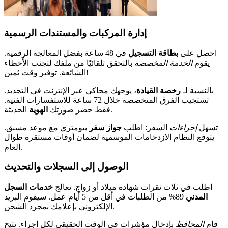
إدارة المركبات والمستندات الرسمية
احصل على
بطاقة التسجيل
في 48 ساعة بفضل المعالجة الرقمية.
يقوم
الخدمة المخصصة
بالتحقق تلقائيًا من ملفك لتجنب الأخطاء
الشائعة. توفير وقت ثمين!
بالنسبة لـ
رخصة القيادة
، يوجهك محاكي عبر الإنترنت في التجديد.
تستجيب الفرق المتخصصة خلال 72 ساعة للاستفسارات الفنية.
الحديثة.
فقط حضر صورتك
الهوية
تسهل
إجراءات
السفر: اطلب
جواز سفر
بيومتري مع موعد مسبق.
يتوقع النظام الازدحامات الموسمية لضمان أوقات مستقرة طوال
العام.
الوصول إلى السجلات والتحديث
اطلب في ثلاث نقرات شهادة ميلاد أو زواج. تعالج
خدمات السجل
المدني
89% من الطلبات في أقل من 5 أيام عمل. سيقوم البريد
الإلكتروني بإعلامك بمجرد الشحن.
قام
المحافظ
بإدخال مؤشرات في الوقت الحقيقي لكل إجراء. تتيح