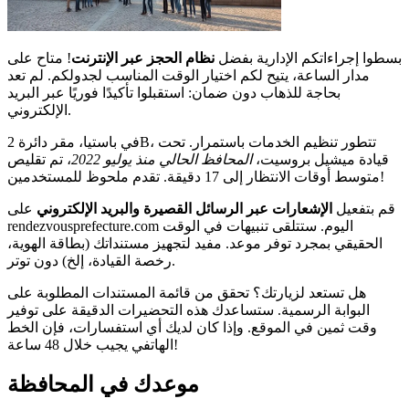
بسطوا إجراءاتكم الإدارية بفضل
نظام الحجز عبر الإنترنت
! متاح على
مدار الساعة، يتيح لكم اختيار الوقت المناسب لجدولكم. لم تعد
بحاجة للذهاب دون ضمان: استقبلوا تأكيدًا فوريًا عبر البريد
الإلكتروني.
في باستيا، مقر دائرة 2B، تتطور تنظيم الخدمات باستمرار. تحت
قيادة ميشيل بروسيت،
المحافظ الحالي منذ يوليو 2022
، تم تقليص
متوسط أوقات الانتظار إلى 17 دقيقة. تقدم ملحوظ للمستخدمين!
قم بتفعيل
الإشعارات عبر الرسائل القصيرة والبريد الإلكتروني
على
rendezvousprefecture.com اليوم. ستتلقى تنبيهات في الوقت
الحقيقي بمجرد توفر موعد. مفيد لتجهيز مستنداتك (بطاقة الهوية،
رخصة القيادة، إلخ) دون توتر.
هل تستعد لزيارتك؟ تحقق من قائمة المستندات المطلوبة على
البوابة الرسمية. ستساعدك هذه التحضيرات الدقيقة على توفير
وقت ثمين في الموقع. وإذا كان لديك أي استفسارات، فإن الخط
الهاتفي يجيب خلال 48 ساعة!
موعدك في المحافظة