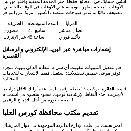
أنشئ حسابك في 3 دقائق فقط! اختر الخدمة المعنية واختر من بين
الأوقات المتاحة. يظهر تقويم تفاعلي الأوقات في الوقت الحقيقي.
غالبًا ما توفر صباحات منتصف الأسبوع مزيدًا من التوافر.
نصيحة:
المزايا
المدة المتوسطة
الطريقة
اتصال مباشر
2-3 أسابيع
حضوري
تأكيد فوري
48 ساعة
عبر الإنترنت
إشعارات مباشرة عبر البريد الإلكتروني والرسائل
القصيرة
قم بتفعيل التنبيهات لتفويت أي شيء. النظام الذكي ينبهك بمجرد
توفر موعد. خصص تفضيلاتك: استقبل فقط الإشعارات للخدمات
المختارة.
قامت
الدائرة
بتركيب 15 نقطة رقمية لمساعدة أولئك الأقل دراية بـ
الإنترنت
. هذه النقاط الإرشادية توجهك خطوة بخطوة في استخدام
المنصة. ثورة من أجل الإدماج الرقمي!
تقديم مكتب محافظة كورس العليا
اغمر نفسك في قلب الإدارة الدائرية الموجودة في دوار المارشال
لوكليرك-دي-هاوتكلوك. هذا المكان الاستراتيجي في باستيا ينسق