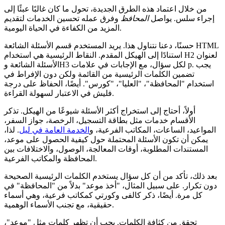
من خلال اعتماد هذه الطرق الجديدة، تحول ما كان غالبًا عبئًا إلى
إجراء سلس. يواصل
المحافظ
وفرق عمله تحسين الخدمات لتقديم
المزيد من الكفاءة في الحياة اليومية.
حسنًا، دعنا نتناول هذا. يريد المستخدم قسم الأسئلة الشائعة HTML
استنادًا إلى الهيكل المقدم. النقاط الرئيسية هي استخدام H2 لعنوان
الأسئلة الشائعة وH3 لكل سؤال، مع الإجابات في علامات p. يجب
تضمين الكلمات الرئيسية من القائمة ولكن دون الإفراط في
استخدام "المحافظة"، "العليا"، "كورس". أيضًا، الحفاظ على درجة
فليش في الاعتبار لسهولة القراءة.
أولاً، أحتاج إلى استخراج أكثر الأسئلة شيوعًا من الهيكل. تذكر
الأقسام خدمات مثل بطاقة التسجيل، الرخصة، جواز السفر،
المواعيد، الساعات، المكاتب الفرعية، و
الخدمة العامة في ليل
. لذا،
يمكن أن تكون الأسئلة المحتملة حول كيفية الحصول على موعد،
المستندات المطلوبة، أوقات المعالجة، الوصول، والاختلافات بين
المحافظة والمكاتب الفرعية.
بعد ذلك، تأكد من أن كل سؤال يستخدم الكلمات الرئيسية الصحيحة
دون تكرار. على سبيل المثال، "أخذ موعد" بدلاً من "المحافظة" في
كل مرة. أيضًا، ذكر كالفى وكورتي كمكاتب فرعية، وهي أسماء
حقيقية، مع تجنب الأسماء الوهمية.
تحقق من كثافة الكلمات. يجب أن تظهر كلمات مثل "موعد"،