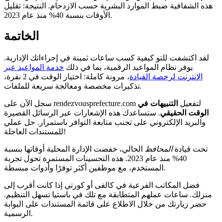
هذه الشفافية ضبط الموارد البشرية حسب الازدحام. النتيجة: تقليل
الأوقات بنسبة 40% منذ عام 2023.
الخاتمة
لقد اكتشفت للتو كيفية كسب ساعات ثمينة في إجراءاتك الإدارية.
يوفر نظام المواعيد الرقمية، بما في ذلك
خدمة المواعيد عبر
الإنترنت لرخصة القيادة
، مرونة كاملة: اختيار الوقت في 2 نقرة،
تذكيرات مخصصة ومعالجة سريعة للملفات.
سجل الآن على rendezvousprefecture.com لتفعيل
التنبيهات في
الوقت الحقيقي
. ستساعدك هذه الإشعارات عبر الرسائل القصيرة
والبريد الإلكتروني على تجنب متابعة التوافر باستمرار. حل عملي
للمستندات العاجلة!
تحت قيادة
المحافظ
الحالي، خفضت الإدارة المحلية أوقاتها بنسبة
40% منذ عام 2023. هذه التحسينات المستمرة تحول تجربة
المستخدم، مع موظفين أكثر توفرًا وأدوات مبسطة.
فضل المكاتب الفرعية في كالفى أو كورتي إذا كانت أقرب إلى
منزلك. ساعات عملهم المتطابقة مع تلك في باستيا تسهل التنظيم.
حضر زيارتك من خلال الاطلاع على قائمة المستندات على البوابة
الرسمية.