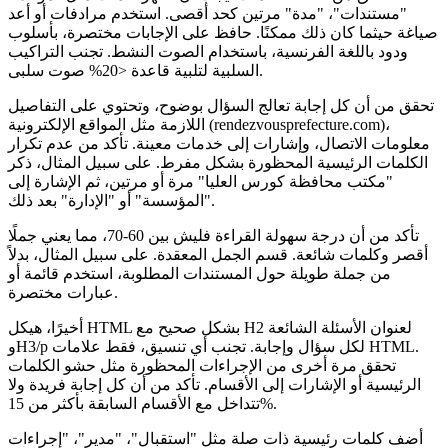
"مستندات"، "مدة" مرتين كحد أقصى. استخدم مرادفات أو أعد
صياغة حيثما كان ذلك ممكنًا. حافظ على الإجابات مختصرة، بأسلوب
ودود باللغة الفرنسية، باستخدام الصوت النشط. تجنب التراكيب
السلبية لتلبية قاعدة <20% صوت سلبى.
تحقق من أن كل إجابة تعالج السؤال بوضوح، وتحتوي على التفاصيل
اللازمة مثل المواقع الإلكترونية (rendezvousprefecture.com)،
معلومات الاتصال، وإشارات إلى خدمات معينة. تأكد من عدم تكرار
الكلمات الرئيسية المحظورة بشكل مفرط. على سبيل المثال، ذكر
"مكتب محافظة كورس العليا" مرة أو مرتين، ثم الإشارة إلى
"المؤسسة" أو "الإدارة" بعد ذلك.
تأكد من أن درجة سهولة القراءة فليش بين 60-70، مما يعني جملًا
أقصر وكلمات شائعة. قسم الجمل المعقدة. على سبيل المثال، بدلاً
من جملة طويلة حول المستندات المطلوبة، استخدم قائمة أو
عبارات مختصرة.
أخيرًا، هيكل HTML بشكل صحيح مع H2 لعنوان الأسئلة الشائعة
وH3/p لكل سؤال وإجابة. تجنب أي تنسيق، فقط علامات HTML.
تحقق مرة أخرى من الإجراءات المحظورة مثل حشو الكلمات
الرئيسية أو الإشارات إلى الأقسام. تأكد من أن كل إجابة فريدة ولا
تتداخل مع الأقسام السابقة بأكثر من 15%.
أضف كلمات رئيسية ذات صلة مثل "استقبال"، "مدير"، "إجراءات