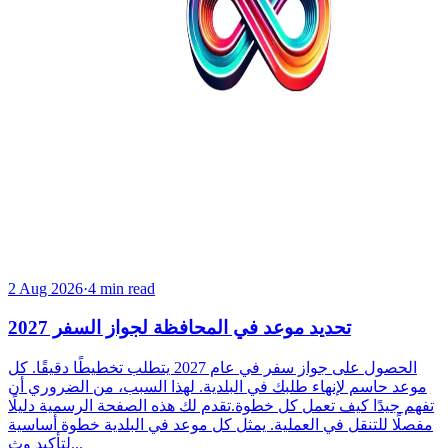
2 Aug 2026
·
4 min read
تحديد موعد في المحافظة لجواز السفر 2027
الحصول على جواز سفر في عام 2027 يتطلب تخطيطًا دقيقًا. كل
موعد حاسم لإنهاء طلبك في البلدية. لهذا السبب، من الضروري أن
تفهم جيدًا كيف تعمل كل خطوة.تقدم لك هذه الصفحة الرسمية دليلًا
مفصلًا للتنقل في العملية. يمثل كل موعد في البلدية خطوة أساسية
لتأكيد وث...