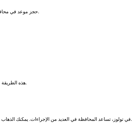
حجز موعد في محافظة تولوز عبر الإنترنت له فوائد كبيرة. فهو يمنع الانتظار الطويل المرهق. من خلال استقبالك في وقت محدد، يتم استغلال وقتك بشكل أفضل.
. إنها تتناسب بسهولة مع جدولك الزمني. وبالتالي، يمكنك تنظيم يومك بشكل جيد.
هذه الطريقة 
أو للتسجيل للتصويت.
في تولوز، تساعد المحافظة في العديد من الإجراءات. يمكنك الذها