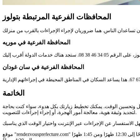
المحافظات الفرعية المرتبطة بتولوز
المحافظة الفرعية في موريه
المحافظة الفرعية في سان غودان
الخاتمة
يل وتحسين الوقت. يمكنك تخطيط زيارتك بكل هدوء، سواء كنت بحاجة
لتجديد وثيقة هوية، معالجة أمور الهجرة، أو إجراء إجراءات للتصويت.
موقع "rendezvousprefecture.com" مثالي لحجز موعد في تولوز. محافظة هوت غارون لديها نافذة واحدة تسهل الإجراءات. ساعات العمل من الاثنين إلى الجمعة، من 8:30 صباحًا إلى 12:30 ظهرًا ومن 1:45 ظهرًا