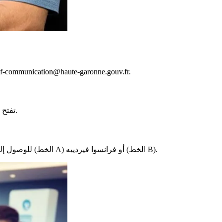
تقع محافظة تولوز في 1 شارع سانت آن، 31038 تولوز سيدكس 9. للتواصل معهم، اتصل على 05 34 45 34 45. أو أرسل بريدًا إلكترونيًا إلى cation@haute-garonne.gouv.fr
تفتح من الساعة 9 صباحًا حتى 12 ظهرًا ومن 2 ظهرًا حتى 5 مساءً، من الاثنين إلى الجمعة. ومع ذلك، فهي مغلقة في عطلات نهاية الأسبوع والأعياد.
للوصول إليها، استخدم وسائل النقل العامة. المحطات القريبة للحافلات هي سانت إتيان محافظة وحي جنرال. يمكنك النزول في المترو عند إيسكويرول (الخط A) أو فرانسوا فيردييه (الخط B).