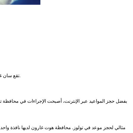
تقع سان غودان على بعد 80 كم من تولوز. يمكن الاتصال بها على الرقم 05 61 94 67 67. هذا يساعد السكان في المناطق المحيطة في إجراءاتهم الإدارية.
بفضل حجز المواعيد عبر الإنترنت، أصبحت الإجراءات في محافظة ت