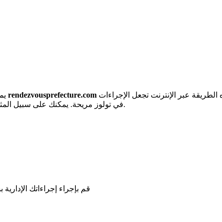
لتلقي رسائل بريد إلكتروني ورسائل نصية بمجرد توفر المواعيد. هذه الطريقة عبر الإنترنت تجعل الإجراءات
rendezvousprefecture.com
يمكنك حجز موعدك القادم في المحافظة بعدة نقرات. قم بالتسجيل في
وغيرها من الإجراءات.
في تولوز مريحة. يمكنك على سبيل المثا
قم بإجراء إجراءاتك الإدارية