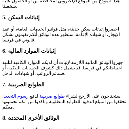
هذا النموذج من الموقع الإلكتروني لمحافظة آين أو الحصول عليه
شخصيًا.
5. إثباتات السكن
احضروا إثباتات سكن حديثة، مثل فواتير الخدمات العامة، أو عقد
الإيجار، أو شهادة الإقامة. ستظهر هذه الوثائق أنكم تقيمون بشكل
قانوني في فرنسا.
6. إثباتات الموارد المالية
جهزوا الوثائق المالية اللازمة لإثبات أن لديكم الموارد الكافية لتلبية
احتياجاتكم في فرنسا. قد تشمل ذلك كشوف الحسابات البنكية، أو
قسائم الرواتب، أو شهادات الدخل.
7. الطوابع الضريبية
ستحتاجون على الأرجح لشراء
طوابع ضريبية
لدفع
رسوم التجديد
.
تحققوا من المبلغ الدقيق للطوابع المطلوبة وتأكدوا من أنكم تحملونها
معكم.
8. الوثائق الأخرى المحددة