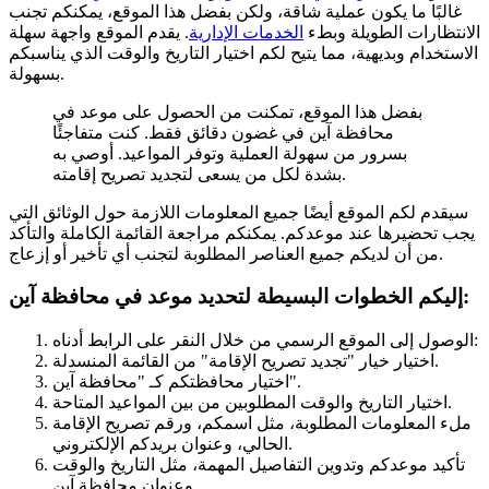
غالبًا ما يكون عملية شاقة، ولكن بفضل هذا الموقع، يمكنكم تجنب
الانتظارات الطويلة وبطء
الخدمات الإدارية
. يقدم الموقع واجهة سهلة
الاستخدام وبديهية، مما يتيح لكم اختيار التاريخ والوقت الذي يناسبكم
بسهولة.
بفضل هذا الموقع، تمكنت من الحصول على موعد في
محافظة آين في غضون دقائق فقط. كنت متفاجئًا
بسرور من سهولة العملية وتوفر المواعيد. أوصي به
بشدة لكل من يسعى لتجديد تصريح إقامته.
سيقدم لكم الموقع أيضًا جميع المعلومات اللازمة حول الوثائق التي
يجب تحضيرها عند موعدكم. يمكنكم مراجعة القائمة الكاملة والتأكد
من أن لديكم جميع العناصر المطلوبة لتجنب أي تأخير أو إزعاج.
إليكم الخطوات البسيطة لتحديد موعد في محافظة آين:
الوصول إلى الموقع الرسمي من خلال النقر على الرابط أدناه:
اختيار خيار "تجديد تصريح الإقامة" من القائمة المنسدلة.
اختيار محافظتكم كـ "محافظة آين".
اختيار التاريخ والوقت المطلوبين من بين المواعيد المتاحة.
ملء المعلومات المطلوبة، مثل اسمكم، ورقم تصريح الإقامة
الحالي، وعنوان بريدكم الإلكتروني.
تأكيد موعدكم وتدوين التفاصيل المهمة، مثل التاريخ والوقت
وعنوان محافظة آين.