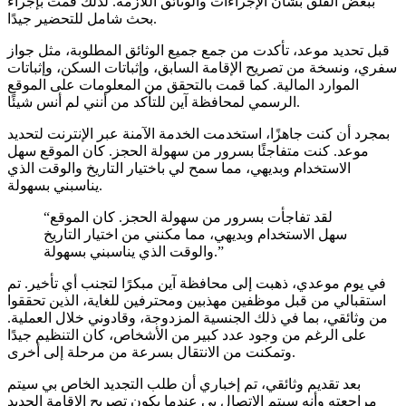
ببعض القلق بشأن الإجراءات والوثائق اللازمة. لذلك قمت بإجراء
بحث شامل للتحضير جيدًا.
قبل تحديد موعد، تأكدت من جمع جميع الوثائق المطلوبة، مثل جواز
سفري، ونسخة من تصريح الإقامة السابق، وإثباتات السكن، وإثباتات
الموارد المالية. كما قمت بالتحقق من المعلومات على الموقع
الرسمي لمحافظة آين للتأكد من أنني لم أنس شيئًا.
بمجرد أن كنت جاهزًا، استخدمت الخدمة الآمنة عبر الإنترنت لتحديد
موعد. كنت متفاجئًا بسرور من سهولة الحجز. كان الموقع سهل
الاستخدام وبديهي، مما سمح لي باختيار التاريخ والوقت الذي
يناسبني بسهولة.
“لقد تفاجأت بسرور من سهولة الحجز. كان الموقع
سهل الاستخدام وبديهي، مما مكنني من اختيار التاريخ
والوقت الذي يناسبني بسهولة.”
في يوم موعدي، ذهبت إلى محافظة آين مبكرًا لتجنب أي تأخير. تم
استقبالي من قبل موظفين مهذبين ومحترفين للغاية، الذين تحققوا
من وثائقي، بما في ذلك الجنسية المزدوجة، وقادوني خلال العملية.
على الرغم من وجود عدد كبير من الأشخاص، كان التنظيم جيدًا
وتمكنت من الانتقال بسرعة من مرحلة إلى أخرى.
بعد تقديم وثائقي، تم إخباري أن طلب التجديد الخاص بي سيتم
مراجعته وأنه سيتم الاتصال بي عندما يكون تصريح الإقامة الجديد