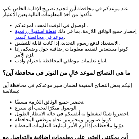
عند موعدكم في محافظة آين لتجديد تصريح الإقامة الخاص بكم،
تأكدوا من أخذ المعلومات التالية بعين الاعتبار:
الوصول في الوقت المحدد لموعدكم.
إحضار جميع الوثائق اللازمة، بما في ذلك
نقطة استقبال رقمية
.
موعد في محافظة كيمبر
الاستعداد لدفع رسوم التجديد، إذا كانت قابلة للتطبيق.
كونوا مستعدين لتقديم معلومات إضافية حول وضعكم، إذا
لزم الأمر.
اتباع تعليمات موظفي المحافظة باحترام وأدب.
ما هي النصائح لموعد خالٍ من التوتر في محافظة آين؟
إليكم بعض النصائح المفيدة لضمان سير موعدكم في محافظة آين
بسلاسة:
تحضير جميع الوثائق اللازمة مسبقًا.
الوصول مبكرًا لتجنب أي تسرع.
احضروا شيئًا لتشغلوا به أنفسكم في حالة الانتظار الطويل.
كونوا صبورين ومحترمين تجاه موظفي المحافظة.
دوّنوا ملاحظات إذا لزم الأمر لمتابعة التعليمات المعطاة.
أين يمكنني العثور على معلومات إضافية والتواصل مع