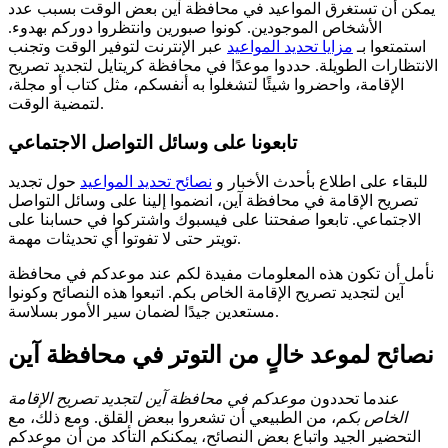
يمكن أن تستغرق المواعيد في محافظة آين بعض الوقت بسبب عدد
الأشخاص الموجودين. كونوا صبورين وانتظروا دوركم بهدوء.
استمتعوا بـ
مزايا تحديد المواعيد
عبر الإنترنت لتوفير الوقت وتجنب
الانتظارات الطويلة. حددوا موعدًا في محافظة كريتايل لتجديد تصريح
الإقامة، واحضروا شيئًا لتشغلوا به أنفسكم، مثل كتاب أو مجلة،
لتمضية الوقت.
تابعونا على وسائل التواصل الاجتماعي
للبقاء على اطلاع بأحدث الأخبار و
نصائح تحديد المواعيد
حول تجديد
تصريح الإقامة في محافظة آين، انضموا إلينا على وسائل التواصل
الاجتماعي. تابعوا صفحتنا على فيسبوك واشتركوا في حسابنا على
تويتر حتى لا تفوتوا أي تحديثات مهمة.
نأمل أن تكون هذه المعلومات مفيدة لكم عند موعدكم في محافظة
آين لتجديد تصريح الإقامة الخاص بكم. اتبعوا هذه النصائح وكونوا
مستعدين جيدًا لضمان سير الأمور بسلاسة.
نصائح لموعد خالٍ من التوتر في محافظة آين
عندما تحددون
موعدكم في محافظة آين لتجديد تصريح الإقامة
الخاص بكم
، من الطبيعي أن تشعروا ببعض القلق. ومع ذلك، مع
التحضير الجيد واتباع بعض النصائح، يمكنكم التأكد من أن موعدكم