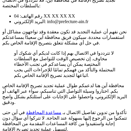
تجديد تصريح الإقامة في محافظة آين، فلا تترددوا في الاتصال
بالسلطات المختصة:
رقم الهاتف: 04 XX XX XX XX
البريد الإلكتروني: info@prefecture-ain.fr
نحن نفهم أن عملية التجديد قد تكون معقدة وقد تواجهون مشاكل أو
استفسارات محددة. سيكون فريق محافظة آين سعيدًا بمساعدتكم
في حل أي مشكلة تتعلق بتصريح الإقامة الخاص بكم.
لا تترددوا في الاتصال بهم إذا كانت لديكم أي شكوك أو
مخاوف. إن تخصيص الوقت للتواصل مع السلطات
المختصة يمكن أن يساعدكم في تجنب الأخطاء
المحتملة والتأكد من فهمكم تمامًا للإجراءات التي يجب
اتباعها لتجديد تصريح الإقامة الخاص بكم.
محافظة آين هنا لدعمكم طوال عملية تجديد تصريح الإقامة الخاص
بكم. اختاروا وسيلة التواصل التي تناسبكم، سواء عبر الهاتف أو
البريد الإلكتروني، واحصلوا على الإجابات على أسئلتكم بشكل واضح
ودقيق.
تأكدوا من تدوين تفاصيل الاتصال بـ
مساعدة المحافظة
في آين حتى
تتمكنوا من الرجوع إليها بسهولة عند الحاجة. لا تتركوا أي سؤال دون
إجابة واستفيدوا من كافة المساعدات المقدمة من المحافظة
لتسهيل عملية تجديد تصريح الإقامة.