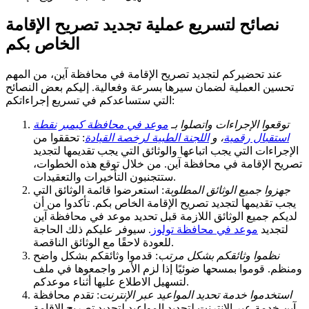
نصائح لتسريع عملية تجديد تصريح الإقامة
الخاص بكم
عند تحضيركم لتجديد تصريح الإقامة في محافظة آين، من المهم
تحسين العملية لضمان سيرها بسرعة وفعالية. إليكم بعض النصائح
التي ستساعدكم في تسريع إجراءاتكم:
توقعوا الإجراءات واتصلوا بـ
موعد في محافظة كيمبر
نقطة
استقبال رقمية
، و
اللجنة الطبية لرخصة القيادة
: تحققوا من
الإجراءات التي يجب اتباعها والوثائق التي يجب تقديمها لتجديد
تصريح الإقامة في محافظة آين. من خلال توقع هذه الخطوات،
ستتجنبون التأخيرات والتعقيدات.
جهزوا جميع الوثائق المطلوبة
: استعرضوا قائمة الوثائق التي
يجب تقديمها لتجديد تصريح الإقامة الخاص بكم. تأكدوا من أن
لديكم جميع الوثائق اللازمة قبل تحديد موعد في محافظة آين
لتجديد
موعد في محافظة تولوز
. سيوفر عليكم ذلك الحاجة
للعودة لاحقًا مع الوثائق الناقصة.
نظموا وثائقكم بشكل مرتب
: قدموا وثائقكم بشكل واضح
ومنظم. قوموا بمسحها ضوئيًا إذا لزم الأمر واجمعوها في ملف
لتسهيل الاطلاع عليها أثناء موعدكم.
استخدموا خدمة تحديد المواعيد عبر الإنترنت
: تقدم محافظة
آين خدمة عبر الإنترنت لتحديد المواعيد لتجديد تصريح الإقامة