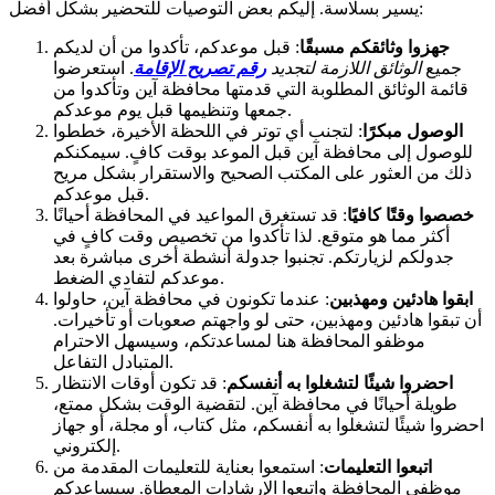
يسير بسلاسة. إليكم بعض التوصيات للتحضير بشكل أفضل:
جهزوا وثائقكم مسبقًا
: قبل موعدكم، تأكدوا من أن لديكم
جميع
الوثائق اللازمة لتجديد
رقم تصريح الإقامة
. استعرضوا
قائمة الوثائق المطلوبة التي قدمتها محافظة آين وتأكدوا من
جمعها وتنظيمها قبل يوم موعدكم.
الوصول مبكرًا
: لتجنب أي توتر في اللحظة الأخيرة، خططوا
للوصول إلى محافظة آين قبل الموعد بوقت كافٍ. سيمكنكم
ذلك من العثور على المكتب الصحيح والاستقرار بشكل مريح
قبل موعدكم.
خصصوا وقتًا كافيًا
: قد تستغرق المواعيد في المحافظة أحيانًا
أكثر مما هو متوقع. لذا تأكدوا من تخصيص وقت كافٍ في
جدولكم لزيارتكم. تجنبوا جدولة أنشطة أخرى مباشرة بعد
موعدكم لتفادي الضغط.
ابقوا هادئين ومهذبين
: عندما تكونون في محافظة آين، حاولوا
أن تبقوا هادئين ومهذبين، حتى لو واجهتم صعوبات أو تأخيرات.
موظفو المحافظة هنا لمساعدتكم، وسيسهل الاحترام
المتبادل التفاعل.
احضروا شيئًا لتشغلوا به أنفسكم
: قد تكون أوقات الانتظار
طويلة أحيانًا في محافظة آين. لتقضية الوقت بشكل ممتع،
احضروا شيئًا لتشغلوا به أنفسكم، مثل كتاب، أو مجلة، أو جهاز
إلكتروني.
اتبعوا التعليمات
: استمعوا بعناية للتعليمات المقدمة من
موظفي المحافظة واتبعوا الإرشادات المعطاة. سيساعدكم