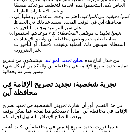
الخاص بكم. استخدموا هذه الخدمة لتخطيط موعدكم مسبقًا
وتجنب الانتظارات الطويلة.
كونوا دقيقين في المواعيد
: احترموا وقت موعدكم ووصلوا إلى
محافظة آين في الوقت المحدد. سيساعد ذلك في الحفاظ
على سير المواعيد وتجنب التأخيرات.
اتبعوا تعليمات موظفي المحافظة
: أثناء موعدكم، استمعوا
بعناية لتعليمات موظفي محافظة آين واتبعوا الإرشادات
المعطاة. سيسهل ذلك العملية ويتجنب الأخطاء أو التأخيرات
غير الضرورية.
من خلال اتباع هذه
نصائح تحديد المواعيد
، ستتمكنون من تسريع
عملية تجديد تصريح الإقامة في محافظة آين والتأكد من أن كل شيء
يسير بسرعة وفعالية.
تجربة شخصية: تجديد تصريح الإقامة في
محافظة آين
في هذا القسم، أود أن أشارك تجربتي الشخصية في تجديد تصريح
الإقامة في محافظة آين. آمل أن يمنحكم هذا لمحة عما يمكن توقعه
وبعض النصائح الإضافية لتسهيل إجراءاتكم.
عندما قررت تجديد تصريح إقامتي في محافظة آين، كنت أشعر