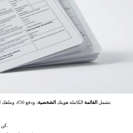
، قد تكون هناك حاجة لاختبارات نفسية.
تشمل
القائمة
الكاملة هويتك
الشخصية
، ودفع 50€، وملفك الطبي الكامل. لبعض
كن دقيقًا وصادقًا في إجاباتك. اذكر جميع تاريخك الطبي والعلاجات الحالية.