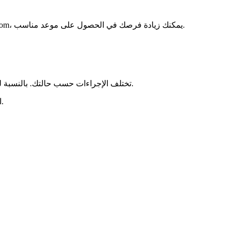
بسبب المخالفات الجسيمة. بالتسجيل السريع على https://rendezvousprefecture.com، يمكنك زيادة فرصك في الحصول على موعد مناسب.
، يمكنك استشارة طبيب معتمد مباشرة.
تختلف الإجراءات حسب حالتك. بالنسبة ل
التسجيل عبر الإنترنت سهل: أنشئ حسابًا، وأدخل معلوماتك، وقم بتفعيل الإشعارات. بعض الحالات الطبية المحددة تتطلب أيضًا هذه الإجراءات.