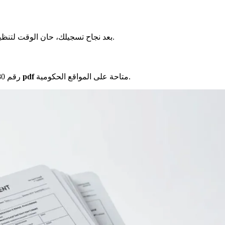
بشكل جيد.
بعد نجاح تسجيلك، حان الوقت لتن
متاحة على المواقع الحكومية.
الملفات pdf
الرسمي ونموذج CERFA رقم 14880*02. هذه