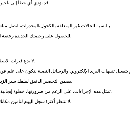
المراكز المعتمدة إذا لزم الأمر.
قد تؤدي أي خطأ إلى تأخير
. توقع حوالي أسبوع للحصول على نتائج التحاليل.
بالنسبة للحالات غير المتعلقة بالكحول/المخدرات، اتصل مب
. ستكون صالحة لمدة عام.
، سجل في ANTS للحصول على رخصتك الجديدة
رخصة ال
لا تدع فترات الانتظار تعيق عودتك إلى القيادة. كل يوم مهم لاستعادة حركتك واستقلاليتك.
بشكل جيد. قم بتنزيل جميع النماذج اللازمة واستعد لوثائقك مسبقًا.
يضمن التحضير الدقيق لملفك سير
الزي
بأمان.
تمثل هذه الإجراءات، على الرغم من ضرورتها، خطوة إيجابية
الأساسي من العودة إلى الطريق بشكل قانوني.
لا تنتظر أكثر! سجل اليوم لتأمين مكان