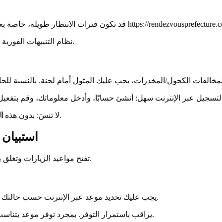
قد تكون فترات الانتظار طويلة، خاصة بع
نظام التنبيهات الفورية ينبهك بمجرد توفر موعد. يتيح لك ذلك الحجز قبل المستخدمين الآخرين.
مخالفات الكحول/المخدرات، يجب عليك المثول أمام لجنة. بالنسبة للح
، قد ترفض شركة التأمين تغطية أي حادث يتعلق بحالتك الصحية.
لا تنسَ: بدون هذه
ا
استبيان 
تفتح مواعيد الزيارات وتغلق بسرعة بسبب الطلب الكبير. تساعدك خدمتنا على عدم تفويت الفرص.
يجب عليك تحديد موعد عبر الإنترنت حسب حالتك المحددة. بالنسبة لمخالفات الكحول/المخدرات، الفحص الطبي إلزامي.
الموقع https://rendezvousprefecture.com يراقب باستمرار التوفر. بمجرد توفر موعد يتناسب مع منطقتك، ستتلقى تنبيهًا.