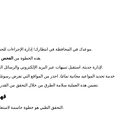
تصبح أسهل مع التسجيل الفعال عبر الإنترنت.
موعدك في المحافظة في انتظارك! إدارة الإجراءات لل
إلزامية في عدة حالات. تتعلق بتجديد رخص محددة أو بعد تعليق.
هذه الخطوة من
الفحص ا
لإدارة حديثة. استقبل تنبيهات عبر البريد الإلكتروني والرسائل النصية بمجرد توفر موعد.
لطبيب هي المدفوعة (50€).
خدمة تحديد المواعيد
مجانية تمامًا
تضمن هذه العملية سلامة الطرق من خلال التحقق من القدرة على القيادة. استعد لاستعادة حقوقك بسرعة مع هذا النظام المبسط.
فهم
بعدة حالات محددة.
التحقق الطبي هو خطوة حاسمة لاستعادة