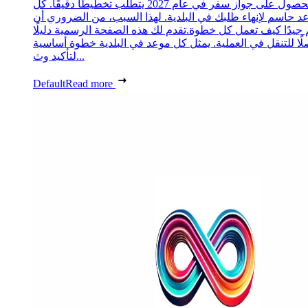
الحصول على جواز سفر في عام 2027 يتطلب تخطيطًا دقيقًا. كل
د حاسم لإنهاء طلبك في البلدية. لهذا السبب، من الضروري أن
 جيدًا كيف تعمل كل خطوة.تقدم لك هذه الصفحة الرسمية دليلًا
ًا للتنقل في العملية. يمثل كل موعد في البلدية خطوة أساسية
لتأكيد وث...
Default
Read more