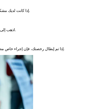
على موقعهم. يتعلق ذلك بأي قرار بالإلغاء أو بشأن الوثائق الرسمية.
إذا كانت لديك مشك
اذهب إلى موقع المحافظة للاعتراض أو الشكوى. استخدم النموذج عبر الإنترنت، واشرح حالتك وأضف الأدلة. سيتعامل فريق المحافظة مع طلبك بعناية.
. سيخبرونك بما يجب القيام به، مثل الفحوصات الطبية والإجراءات التي يجب اتباعها. اتصل بهم لأي استفسار.
إذا تم إبطال رخصتك، فإن إجراء خاص 