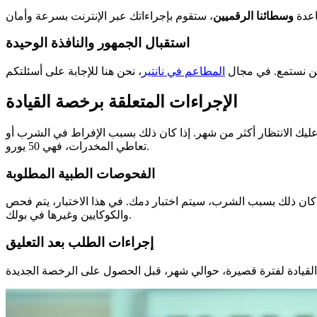
اعدة
وسطائنا الرقميين
استقبال الجمهور والنافذة الوحيدة
حن نستمع. في مجال
المطاعم في نانتير
الإجراءات المتعلقة برخصة القيادة
قف. تكلف 36 يورو إذا كان عليك الانتظار أكثر من شهر. إذا كان ذلك بسبب الإفراط في الشرب أو
تعاطي المخدرات، فهي 50 يورو.
الفحوصات الطبية المطلوبة
ر دمك. في هذا الاختبار، يتم فحص Gamma GT وVGM وCDT. إذا كان ذلك بسبب المخدرات، فإنهم يتحققون من THC
والكوكايين وغيرها في بولك.
إجراءات الطلب بعد التعليق