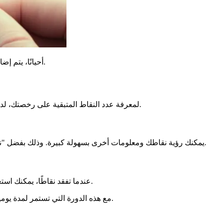
توجهك في ذلك. وهذا ينطبق أيضًا في حالة إلغاء أو إبطال الرخصة.
أحيانًا، يتم إضا
. أو اتصل مباشرة بمحافظة بوردو. تساعدك هذه الخدمات في معرفة عدد نقاطك ومتابعة ملفك.
لمعرفة عدد النقاط المتبقية على رخصتك، لد
يمكنك رؤية نقاطك ومعلومات أخرى بسهولة كبيرة. وذلك بفضل "نقاطي في الرخصة". يمكنك أيضًا الحصول على وثيقة تلخص وضعك. منذ 22 نوفمبر 2023، يحل هذا الخدمة الإلكترونية محل تلي بوينت القديمة.
تخبرك بكل ما تحتاج لمعرفته. كما تساعدك في الإجراءات.
عندما تفقد نقاطًا، يمكنك اس
إلى مركز تدريب جيد بالقرب منك.
مع هذه الدورة التي تستمر لمدة يومين، يمكنك استعادة ما يصل إلى