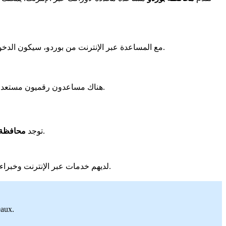
مع المساعدة عبر الإنترنت من بوردو، سيكون الدخول إلى المهام الإدارية سهلًا. يساعدك الخبراء في متابعة جميع الخطوات بشكل جيد. سيجعل ذلك كل شيء أسهل بكثير للقيام به على الإنترنت.
هناك مساعدون رقميون مستعدون للمساعدة في بوردو. سيساعدونك في استخدام الخدمات عبر الإنترنت. يجيبون على أسئلتك ويشرحون لك كيفية القيام بذلك بوضوح شديد.
. أو للتحقق من عدد نقاطك على رخصتك.
توجد
محافظة 
مكانًا سهلاً للجميع.
لديهم خدمات عبر الإنترنت وخبراء ل
eaux.