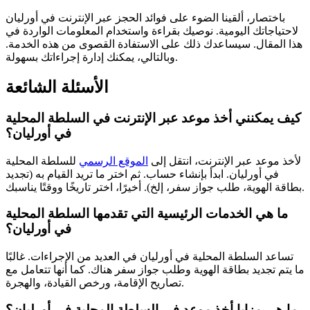
باختصار، ألقينا الضوء على فوائد الحجز عبر الإنترنت في أورليان
لاحتياجاتك اليومية. نوصيك بقراءة واستخدام المعلومات الواردة في
هذا المقال. سيساعدك ذلك على الاستفادة القصوى من هذه الخدمة.
وبالتالي، يمكنك إدارة إجراءاتك بسهولة.
الأسئلة الشائعة
كيف يمكنني أخذ موعد عبر الإنترنت في السلطة المحلية
في أورليان؟
لأخذ موعد عبر الإنترنت، انتقل إلى
الموقع الرسمي
للسلطة المحلية
في أورليان. ابدأ بإنشاء حساب. ثم اختر ما تريد القيام به (تجديد
بطاقة الهوية، طلب جواز سفر، إلخ). أخيرًا، اختر تاريخًا ووقتًا يناسبك.
ما هي الخدمات الرئيسية التي تقدمها السلطة المحلية
في أورليان؟
تساعد السلطة المحلية في أورليان في العديد من الإجراءات. غالبًا
ما يتم تجديد بطاقة الهوية وطلب جواز سفر هناك. كما أنها تتعامل مع
تصاريح الإقامة، ورخص القيادة، والهجرة.
ما هي مزايا أخذ موعد في السلطة المحلية في أورليان؟