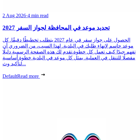
2 Aug 2026
·
4 min read
تحديد موعد في المحافظة لجواز السفر 2027
الحصول على جواز سفر في عام 2027 يتطلب تخطيطًا دقيقًا. كل
موعد حاسم لإنهاء طلبك في البلدية. لهذا السبب، من الضروري أن
تفهم جيدًا كيف تعمل كل خطوة.تقدم لك هذه الصفحة الرسمية دليلًا
مفصلًا للتنقل في العملية. يمثل كل موعد في البلدية خطوة أساسية
لتأكيد وث...
Default
Read more