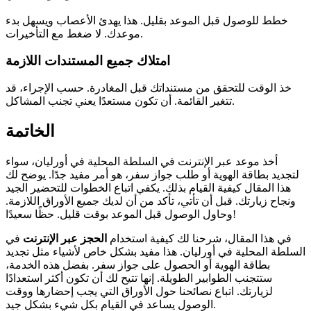
خطط للوصول قبل الموعد بقليل. هذا يهدئ الأعصاب ويسهل بدء
موعدك. لا ضغط مع التأخيرات.
امتلاك جميع المستندات اللازمة
خذ الوقت للتحقق من مستنداتك قبل المغادرة. حسب الإجراء، قد
تتغير القائمة. أن تكون مستعدًا يعني تجنب المشاكل.
الخاتمة
أخذ موعد عبر الإنترنت في السلطة المحلية في أورليان، سواء
لتجديد بطاقة الهوية أو طلب جواز سفر، هو أمر مفيد جدًا. يوضح لك
هذا المقال كيفية القيام بذلك. يكفي اتباع الخطوات للتحضير الجيد
ونجاح زيارتك. قبل أن تأتي، تأكد من أن لديك جميع الأوراق اللازمة.
وحاول الوصول قبل الموعد بوقت قليل. حظًا سعيدًا!
في هذا المقال، شرحنا لك كيفية استخدام
الحجز عبر الإنترنت
في
السلطة المحلية في أورليان. هذا مفيد بشكل خاص لأشياء مثل تجديد
بطاقة الهوية أو الحصول على جواز سفر. بفضل هذه الخدمة،
ستتجنب الطوابير الطويلة. إنها تتيح لك أن تكون أكثر استعدادًا
لزيارتك. اتباع نصائحنا حول الأوراق التي يجب إحضارها ووقت
الوصول يساعد في القيام بكل شيء بشكل جيد.