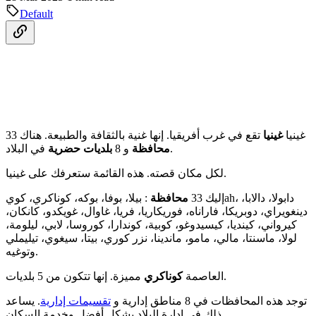
Default
غينيا
غينيا
تقع في غرب أفريقيا. إنها غنية بالثقافة والطبيعة. هناك 33
في البلاد.
محافظة
و 8
بلديات حضرية
لكل مكان قصته. هذه القائمة ستعرفك على غينيا.
إليك 33
محافظة
: بيلا، بوفا، بوكه، كوناكري، كويah، دابولا، دالابا،
دينغويراي، دوبريكا، فاراناه، فوريكاريا، فريا، غاوال، غويكدو، كانكان،
كيرواني، كينديا، كيسيدوغو، كوبية، كوندارا، كوروسا، لابي، ليلومة،
لولا، ماسنتا، مالي، مامو، ماندينا، نزر كوري، بيتا، سيغوي، تيليملي
وتوغيه.
مميزة. إنها تتكون من 5 بلديات.
العاصمة
كوناكري
توجد هذه المحافظات في 8 مناطق إدارية و
تقسيمات إدارية
. يساعد
ذلك في إدارة البلاد بشكل أفضل وخدمة السكان.