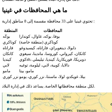
ما هي المحافظات في غينيا
تحتوي غينيا على 33 محافظة مقسمة إلى 8 مناطق إدارية :
المحافظات
المنطقة
بوفا، بوكه، غاوال، كوندارا
بوكَه
كوناكري (منطقة خاصة)
كوناكري
دابولا، دينغويراي، فاراناه، كيسيدوغو
فاراناه
كانكان، كيرواني، كوروسا، ماندينا، سيغوي
كانكان
كويah، دوبريكا، فوريكاريا، كينديا، تيليملي
كينديا
دالابا، كوبية، لابي، ليلومة، توغيه
لابي
مامو، بيتا
مامو
بيلا، غويكدو، لولا، ماسنتا، نزر كوري، يومو
نزر كوري
لكل منطقة محافظاتها الخاصة. يساعد ذلك في إدارة البلاد.