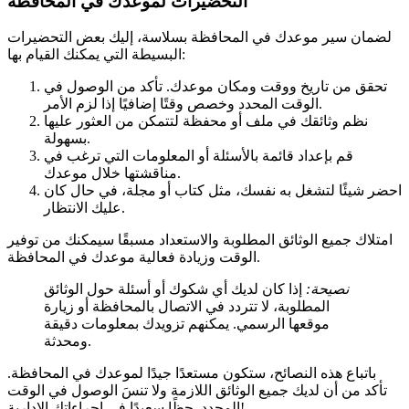
التحضيرات لموعدك في المحافظة
لضمان سير موعدك في المحافظة بسلاسة، إليك بعض التحضيرات
البسيطة التي يمكنك القيام بها:
تحقق من تاريخ ووقت ومكان موعدك. تأكد من الوصول في
الوقت المحدد وخصص وقتًا إضافيًا إذا لزم الأمر.
نظم وثائقك في ملف أو محفظة لتتمكن من العثور عليها
بسهولة.
قم بإعداد قائمة بالأسئلة أو المعلومات التي ترغب في
مناقشتها خلال موعدك.
احضر شيئًا لتشغل به نفسك، مثل كتاب أو مجلة، في حال كان
عليك الانتظار.
امتلاك جميع الوثائق المطلوبة والاستعداد مسبقًا سيمكنك من توفير
الوقت وزيادة فعالية موعدك في المحافظة.
نصيحة:
إذا كان لديك أي شكوك أو أسئلة حول الوثائق
المطلوبة، لا تتردد في الاتصال بالمحافظة أو زيارة
موقعها الرسمي. يمكنهم تزويدك بمعلومات دقيقة
ومحدثة.
باتباع هذه النصائح، ستكون مستعدًا جيدًا لموعدك في المحافظة.
تأكد من أن لديك جميع الوثائق اللازمة ولا تنسَ الوصول في الوقت
المحدد. حظًا سعيدًا في إجراءاتك الإدارية!