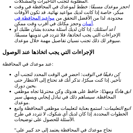
المطلوبة لتجنب التأخيرات والمشكلات.
احجز موعدك مسبقًا:
خطط لموعدك في المحافظة في وقت
مبكر، خاصة إذا كانت لديك مواعيد نهائية. قد تكون الأوقات
محدودة، لذا من الأفضل التحقق من
مواعيد المحافظة في
وحجز مكانك في أقرب وقت ممكن.
أميان
أعد أسئلتك:
إذا كان لديك أسئلة محددة بشأن طلبك أو
الإجراءات التي يجب اتخاذها، فلا تتردد في تدوينها مسبقًا.
سيوفر لك ذلك تجنب نسيان تفاصيل مهمة خلال موعدك.
الإجراءات التي يجب اتخاذها عند الوصول
عند موعدك في المحافظة:
كن دقيقًا في الوقت:
احضر في الوقت المحدد لتجنب أي
تأخير. إذا كنت مبكرًا، تذكر أنك قد تحتاج إلى الانتظار حتى
يحين دورك.
ابق هادئًا ومهذبًا:
حافظ على هدوئك وكن محترمًا تجاه موظفي
المحافظة. سيساهم ذلك في تبادل إيجابي ويسهل سير
موعدك.
اتبع التعليمات:
استمع بعناية لتعليمات موظفي المحافظة واتبع
الخطوات المحددة. إذا كان لديك أي شكوك، لا تتردد في طرح
الأسئلة للحصول على توضيحات.
“نجاح موعدك في المحافظة يعتمد إلى حد كبير على