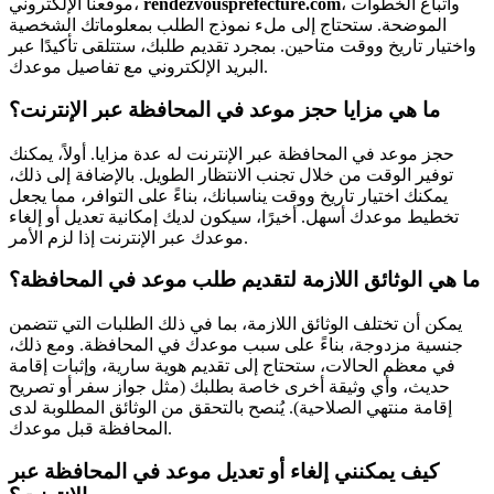
، واتباع الخطوات
rendezvousprefecture.com
موقعنا الإلكتروني،
الموضحة. ستحتاج إلى ملء نموذج الطلب بمعلوماتك الشخصية
واختيار تاريخ ووقت متاحين. بمجرد تقديم طلبك، ستتلقى تأكيدًا عبر
البريد الإلكتروني مع تفاصيل موعدك.
ما هي مزايا حجز موعد في المحافظة عبر الإنترنت؟
حجز موعد في المحافظة عبر الإنترنت له عدة مزايا. أولاً، يمكنك
توفير الوقت من خلال تجنب الانتظار الطويل. بالإضافة إلى ذلك،
يمكنك اختيار تاريخ ووقت يناسبانك، بناءً على التوافر، مما يجعل
تخطيط موعدك أسهل. أخيرًا، سيكون لديك إمكانية تعديل أو إلغاء
موعدك عبر الإنترنت إذا لزم الأمر.
ما هي الوثائق اللازمة لتقديم طلب موعد في المحافظة؟
يمكن أن تختلف الوثائق اللازمة، بما في ذلك الطلبات التي تتضمن
جنسية مزدوجة، بناءً على سبب موعدك في المحافظة. ومع ذلك،
في معظم الحالات، ستحتاج إلى تقديم هوية سارية، وإثبات إقامة
حديث، وأي وثيقة أخرى خاصة بطلبك (مثل جواز سفر أو تصريح
إقامة منتهي الصلاحية). يُنصح بالتحقق من الوثائق المطلوبة لدى
المحافظة قبل موعدك.
كيف يمكنني إلغاء أو تعديل موعد في المحافظة عبر