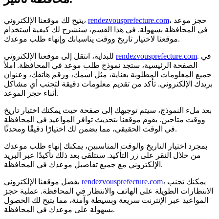
، حجز موعد
rendezvousprefecture.com
يتيح لك موقعنا الإلكتروني،
في المحافظة بسهولة. في هذا القسم، سنشرح لك كيفية استخدام
موقعنا لاختيار تاريخ ووقت يناسبانك وإنهاء طلب موعدك.
. في
rendezvousprefecture.com
للبداية، انتقل إلى موقعنا الإلكتروني
الصفحة الرئيسية، ستجد نموذج طلب موعد في المحافظة. املأ
جميع المعلومات المطلوبة بعناية، مثل اسمك، ورقم هاتفك، وعنوان
بريدك الإلكتروني. تأكد من تقديم معلومات دقيقة لتجنب أي مشاكل
أثناء حجز الموعد.
بعد ملء النموذج، سيتم توجيهك إلى صفحة حيث يمكنك اختيار تاريخ
ووقت متاحين. يقوم موقعنا بتحديث توافر المواعيد في المحافظة
في الوقت الحقيقي، مما يضمن لك اختيارًا دقيقًا ومحدثًا.
بمجرد اختيار التاريخ والوقت المناسبين، يمكنك إنهاء طلب موعدك
من خلال النقر على زر التأكيد. ستتلقى بعد ذلك تأكيدًا عبر البريد
الإلكتروني مع جميع تفاصيل موعدك في المحافظة.
، يمكنك تجنب
rendezvousprefecture.com
بفضل موقعنا الإلكتروني
الانتظارات الطويلة على الهاتف والانتظار في المحافظة. عملية حجز
المواعيد عبر الإنترنت سريعة وبسيطة وآمنة، مما يتيح لك الحصول
بسهولة على موعدك في المحافظة.