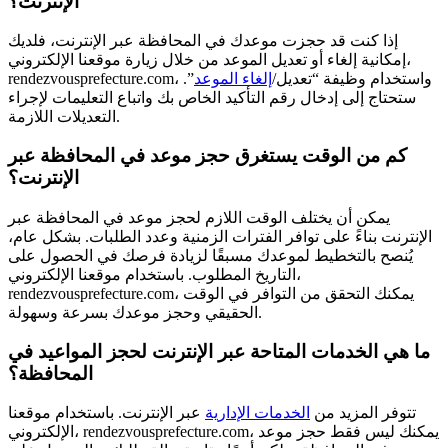
الإنترنت؟
إذا كنت قد حجزت موعدك في المحافظة عبر الإنترنت، فلديك
إمكانية إلغاء أو تعديل الموعد من خلال زيارة موقعنا الإلكتروني،
rendezvousprefecture.com، واستخدام وظيفة “تعديل/
إلغاء الموعد
”.
ستحتاج إلى إدخال رقم التأكيد الخاص بك واتباع التعليمات لإجراء
التعديلات اللازمة.
كم من الوقت يستغرق حجز موعد في المحافظة عبر
الإنترنت؟
يمكن أن يختلف الوقت اللازم لحجز موعد في المحافظة عبر
الإنترنت بناءً على توافر الفترات الزمنية وعدد الطلبات. بشكل عام،
يُنصح بالتخطيط لموعدك مسبقًا لزيادة فرصك في الحصول على
التاريخ المطلوب. باستخدام موقعنا الإلكتروني،
rendezvousprefecture.com، يمكنك التحقق من التوافر في الوقت
الحقيقي وحجز موعدك بسرعة وسهولة.
ما هي الخدمات المتاحة عبر الإنترنت لحجز المواعيد في
المحافظة؟
تتوفر المزيد من
الخدمات الإدارية
عبر الإنترنت. باستخدام موقعنا
الإلكتروني، rendezvousprefecture.com، يمكنك ليس فقط حجز موعد