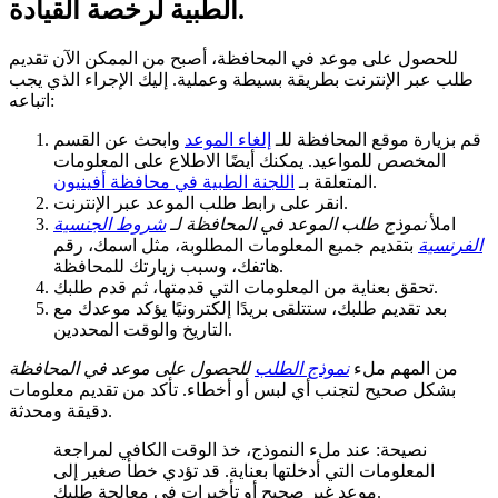
الطبية لرخصة القيادة.
للحصول على موعد في المحافظة، أصبح من الممكن الآن تقديم
طلب عبر الإنترنت بطريقة بسيطة وعملية. إليك الإجراء الذي يجب
اتباعه:
قم بزيارة موقع المحافظة للـ
إلغاء الموعد
وابحث عن القسم
المخصص للمواعيد. يمكنك أيضًا الاطلاع على المعلومات
.
المتعلقة بـ
اللجنة الطبية في محافظة أفينيون
انقر على رابط طلب الموعد عبر الإنترنت.
املأ
نموذج طلب الموعد في المحافظة لـ
شروط الجنسية
الفرنسية
بتقديم جميع المعلومات المطلوبة، مثل اسمك، رقم
هاتفك، وسبب زيارتك للمحافظة.
تحقق بعناية من المعلومات التي قدمتها، ثم قدم طلبك.
بعد تقديم طلبك، ستتلقى بريدًا إلكترونيًا يؤكد موعدك مع
التاريخ والوقت المحددين.
من المهم ملء
نموذج الطلب
للحصول على موعد في المحافظة
بشكل صحيح لتجنب أي لبس أو أخطاء. تأكد من تقديم معلومات
دقيقة ومحدثة.
نصيحة: عند ملء النموذج، خذ الوقت الكافي لمراجعة
المعلومات التي أدخلتها بعناية. قد تؤدي خطأ صغير إلى
موعد غير صحيح أو تأخيرات في معالجة طلبك.