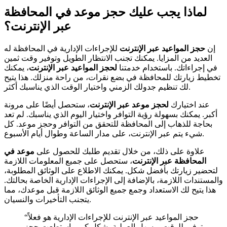
لماذا يجب عليك حجز موعد في المحافظة
عبر الإنترنت؟
إن
حجز المواعيد عبر الإنترنت
للإجراءات الإدارية في المحافظة له
العديد من المزايا. يمكنك تجنب الانتظار الطويل وتوفير وقت ثمين
في إجراءاتك. باستخدام خدمتنا
لحجز المواعيد عبر الإنترنت
، يمكنك
تخطيط زيارتك للمحافظة في بضع نقرات، من راحة منزلك. هذا يتيح
لك تنظيم جدولك الزمني واختيار الوقت الذي يناسبك أكثر.
عند اختيارك
لحجز موعد عبر الإنترنت
، ستحصل أيضًا على مرونة
أكبر. يمكنك بسهولة رؤية التوافر واختيار اليوم الذي يناسبك. لم تعد
بحاجة للذهاب إلى المحافظة للتحقق من التوافر وحجز موعد. كل
شيء يتم عبر الإنترنت، على مدار الساعة وطوال أيام الأسبوع.
علاوة على ذلك، من خلال تقديم طلبك للحصول على
موعد في
المحافظة عبر الإنترنت
، ستحصل على جميع المعلومات اللازمة
لتحضير زيارتك بأفضل شكل. يمكنك الاطلاع على الوثائق المطلوبة،
والمستندات اللازمة، بالإضافة إلى الإجراءات الإدارية الخاصة بحالتك.
هذا يتيح لك الاستعداد وجمع جميع الوثائق اللازمة قبل موعدك، مما
يتجنب التأخيرات والنسيان.
“حجز المواعيد عبر الإنترنت للإجراءات الإدارية هو فعلاً
توفير للوقت ويسهل العملية بشكل كبير. استطعت حجز