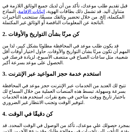
قبل تقديم طلب موعدك، تأكد من أن لديك جميع الوثائق اللازمة في
متناول اليد. قد تشمل ذلك بطاقات الهوية،
إثباتات الإقامة
، النماذج
المكتملة، إلخ. من خلال تحضير وثائقك مسبقًا، ستتجنب التأخيرات
الناتجة عن المعلومات الناقصة أو الوثائق غير المكتملة.
2. كن مرنًا بشأن التواريخ والأوقات
قد يكون طلب موعد في المحافظة مطلوبًا بشكل كبير، لذا من
المهم أن تكون مرنًا بشأن التواريخ والأوقات. حاول اختيار أوقات أقل
شعبية، مثل ساعات الصباح في منتصف الأسبوع، لزيادة فرصك في
الحصول على موعد بسرعة أكبر.
3. استخدم خدمة حجز المواعيد عبر الإنترنت
تتيح لك العديد من الخدمات عبر الإنترنت حجز موعد في المحافظة
بسرعة وسهولة. تبسط هذه المنصات العملية من خلال السماح لك
باختيار تاريخ ووقت متاحين في بضع نقرات. استخدم هذه الخدمات
لتوفير الوقت وتجنب الانتظار غير الضروري.
4. كن دقيقًا في الوقت
بمجرد حصولك على موعدك، تأكد من الوصول في الوقت المحدد. قد
يؤدي التأخير إلى تأخيرات في معالجة طلبك وقد يزعج الآخرين الذين