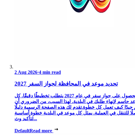
2 Aug 2026
·
4 min read
تحديد موعد في المحافظة لجواز السفر 2027
الحصول على جواز سفر في عام 2027 يتطلب تخطيطًا دقيقًا. كل
د حاسم لإنهاء طلبك في البلدية. لهذا السبب، من الضروري أن
 جيدًا كيف تعمل كل خطوة.تقدم لك هذه الصفحة الرسمية دليلًا
ًا للتنقل في العملية. يمثل كل موعد في البلدية خطوة أساسية
لتأكيد وث...
Default
Read more