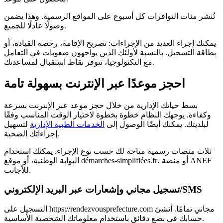
تُنشر مئات التوافرات كل أسبوع على المواقع الرسمية. وهذا يضمن
وصولًا عادلًا للجميع.
يمكنك إجراء العديد من الإجراءات: تصريح الإقامة، رخصة القيادة، أو
بطاقة التسجيل. بالنسبة لأولئك الذين يواجهون صعوبات في التعامل
مع التكنولوجيا، تتوفر نقاط استقبال لمساعدتك.
احجز موعدًا عبر الإنترنت بسهولة تامة
بسط حياتك الإدارية من خلال حجز موعد عبر الإنترنت بسرعة
وكفاءة. يوجهك النظام خطوة بخطوة لاختيار الوقت المناسب وفقًا
لبلديتك. يمكنك أيضًا الوصول إلى
الخدمات الطبية الإدارية
لتسهيل
إجراءاتك الصحية.
ثلاث منصات رسمية متاحة لك حسب نوع الإجراء. يمكنك استخدام
البوابة الوطنية، أو موقع démarches-simplifiées.fr، أو منصة ANEF
للأجانب.
تسجيل مجاني وإشعارات عبر البريد الإلكتروني/SMS
التسجيل على https://rendezvousprefecture.com مجاني تمامًا. أنشئ
حسابك في بضع دقائق باستخدام معلوماتك الشخصية الأساسية.