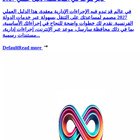
في عالم قد تبدو فيه الإجراءات الإدارية معقدة، هذا الدليل العملي
2027 مصمم لمساعدتك على التنقل بسهولة عبر خدمات الدولة
الفرنسية. نقدم لك خطوات واضحة للنجاح في إجراءاتك الأساسية،
بما في ذلك محافظة سارسل، موعد عبر الإنترنت، إجراءات إدارية،
مستندات رسمية...
Default
Read more