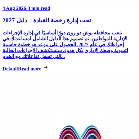
4 Aug 2026
·
3 min read
تحت إدارة رخصة القيادة – دليل 2027
تلعب محافظة بوش دو رون دورًا أساسيًا في إدارة الإجراءات
الإدارية للمواطنين. تم تصميم هذا الدليل الشامل لمساعدتك في
إجراءاتك في عام 2027. الحصول على موعد هو خطوة حاسمة
لتسوية وضعك الإداري بكل هدوء. سنستكشف الإجراءات الحالية
التي تسهل تفاعلاتك مع الخدم...
Default
Read more