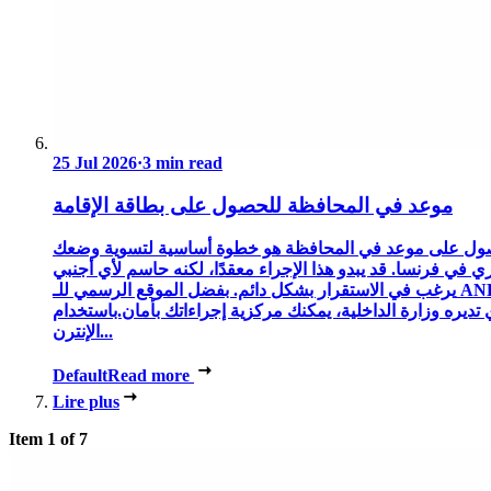
25 Jul 2026
·
3 min read
موعد في المحافظة للحصول على بطاقة الإقامة
ول على موعد في المحافظة هو خطوة أساسية لتسوية وضعك
ري في فرنسا. قد يبدو هذا الإجراء معقدًا، لكنه حاسم لأي أجنبي
يرغب في الاستقرار بشكل دائم. بفضل الموقع الرسمي للـ ANEF،
 تديره وزارة الداخلية، يمكنك مركزية إجراءاتك بأمان.باستخدام
الإنترن...
Default
Read more
Lire plus
Item 1 of 7