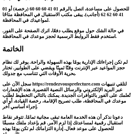
للحصول على
مساعدة
، اتصل بالرقم 01 41 60 60 60 (رخصة) أو 01
41 60 62 62 (أجانب). يبقى
مكتب
الاستقبال
في المحافظة متاحًا
.
لمواعيدك
في المحافظة
في حالة الشك حول موقع يطلب
دفعًا
، اترك الصفحة على الفور.
.
استخدم فقط الروابط الرسمية لحجز
موعدك في المحافظة
الخاتمة
لم تكن إجراءاتك الإدارية يومًا بهذه السهولة والراحة. يوفر لك نظام
حجز المواعيد عبر الإنترنت
وقتًا ثمينًا ويقضي على الطوابير. تختار
بحرية الأوقات التي تتناسب مع جدولك.
سجل الآن على https://rendezvousprefecture.com لتلقي تنبيهات
عبر البريد الإلكتروني والرسائل النصية القصيرة. هذه الإشعارات
تُعلمك على الفور بالتوافرات الجديدة. يمكنك بالتالي التخطيط ل
طلب
موعدك في المحافظة
، طلب تصريح الإقامة، رخصة القيادة، أو أي
إجراء أساسي آخر.
دعونا نذكر أن هذه
الخدمة العامة تبقى مجانية تمامًا
. تتوفر نقاط
استقبال رقمية لمساعدتك إذا لزم الأمر. قم بإعداد ملفك مسبقًا
للحصول على موعد فعال. إدارة التزاماتك لم تكن يومًا بهذه