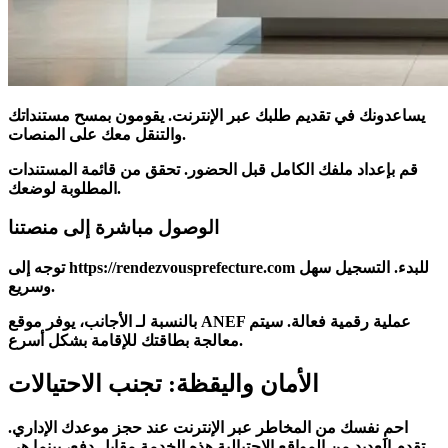
يساعدونك في
تقديم طلبك
عبر الإنترنت. يقومون بمسح مستنداتك
والتنقل معك على المنصات.
قم بإعداد
ملفك
الكامل قبل الحضور. تحقق من قائمة المستندات
المطلوبة لوضعك.
الوصول مباشرة إلى منصتنا
توجه إلى https://rendezvousprefecture.com للبدء. التسجيل سهل
وسريع.
بالنسبة لـ
الأجانب
، يوفر موقع ANEF عملية رقمية فعالة. سيتم
للإقامة بشكل أسرع.
معالجة
بطاقتك
الأمان واليقظة: تجنب الاحتيالات
احمِ نفسك من المخاطر عبر الإنترنت عند حجز موعدك الإداري.
تقدم العديد من المواقع الاحتيالية هذه
الخدمة
مقابل
دفع
، بينما هي