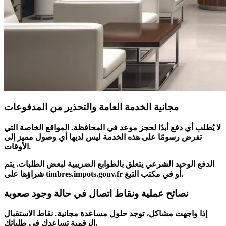
مجانية الخدمة العامة والتحذير من المدفوعات
لا يُطلب أي دفع
أبدًا لحجز موعد في المحافظة. المواقع الخاصة التي
تفرض رسومًا على هذه
الخدمة
ليس لديها أي وصول مميز إلى
الأوقات.
الدفع
الوحيد
الشرعي يتعلق بالطوابع الضريبية لبعض
الطلبات
. يتم
شراؤها على timbres.impots.gouv.fr أو في مكتب التبغ.
نصائح عملية ونقاط اتصال في حالة وجود صعوبة
إذا واجهت مشاكل، توجد حلول
مساعدة
مجانية. نقاط
الاستقبال
.
الرقمية تساعدك في
طلباتك