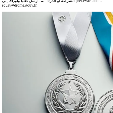
الشرطة أو الدرك. ثم، أرسل طلبًا وأوراقًا إلى pref-evacuation-
squat@drome.gouv.fr.