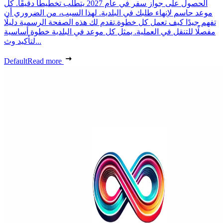
الحصول على جواز سفر في عام 2027 يتطلب تخطيطًا دقيقًا. كل
موعد حاسم لإنهاء طلبك في البلدية. لهذا السبب، من الضروري أن
تفهم جيدًا كيف تعمل كل خطوة.تقدم لك هذه الصفحة الرسمية دليلًا
مفصلًا للتنقل في العملية. يمثل كل موعد في البلدية خطوة أساسية
لتأكيد وث...
Default
Read more