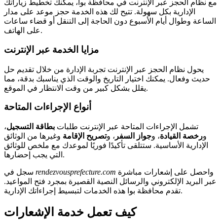
مع نظام الحجز عبر الإنترنت في محافظة بوا، يمكنك تخطيط زياراتك
الإدارية بكل سهولة. تتيح لك هذه الخدمة حجز موعد على مدار
الساعة وطوال أيام الأسبوع دون الحاجة إلى التنقل أو قضاء ساعات
على الهاتف.
مزايا الخدمة عبر الإنترنت
يحول نظام الحجز عبر الإنترنت تجربة الإدارة من خلال تقديم حل
حديث وفعال. يمكنك اختيار التاريخ والوقت الذي يناسبك بدقة، مما
يقلل بشكل كبير من وقت الانتظار في الموقع.
أنواع الإجراءات المتاحة
تشمل الإجراءات المتاحة عبر الإنترنت طلبات
بطاقة التسجيل
،
و
رخصة القيادة
، و
جواز السفر
، و
تصريح الإقامة
وغيرها من الوثائق
الإدارية الأساسية. ستتلقى تأكيدًا فوريًا لموعدك مع ملخص للوثائق
التي يجب إحضارها.
واحصل على إشعارات مباشرة
rendezvousprefecture.com
سجل في
عبر البريد الإلكتروني والرسائل النصية القصيرة بمجرد فتح المواعيد.
تقدم محافظة بوا هذه الخدمات لتبسيط إجراءاتك الإدارية.
كيف تعمل خدمة الإشعارات