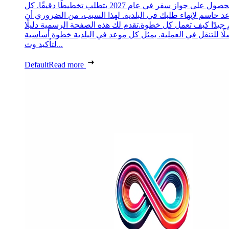
الحصول على جواز سفر في عام 2027 يتطلب تخطيطًا دقيقًا. كل
د حاسم لإنهاء طلبك في البلدية. لهذا السبب، من الضروري أن
 جيدًا كيف تعمل كل خطوة.تقدم لك هذه الصفحة الرسمية دليلًا
ًا للتنقل في العملية. يمثل كل موعد في البلدية خطوة أساسية
لتأكيد وث...
Default
Read more