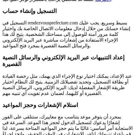
التسجيل وإنشاء حساب
التسجيل في rendezvousprefecture.com بسيط وسريع. يجب عليك
إنشاء حسابك من خلال إدخال معلومات الاتصال الخاصة بك واختيار
كلمة مرور آمنة للوصول إلى مساحتك الشخصية. يتيح لك هذا
الإجراء الاستفادة من إشعارات مباشرة عبر البريد الإلكتروني
والرسائل النصية القصيرة بمجرد فتح المواعيد.
إعداد التنبيهات عبر البريد الإلكتروني والرسائل النصية
القصيرة
عند الإعداد، يمكنك اختيار نوع الإجراء الذي يهمك، مثل رخصة القيادة
أو بطاقة التسجيل، وتحديد تفضيلاتك الزمنية. يتيح لك النظام اختيار
طريقة الإشعار المفضلة لديك: البريد الإلكتروني، الرسائل النصية
القصيرة أو كليهما، لضمان عدم تفويت أي تنبيه مهم.
استلام الإشعارات وحجز المواعيد
بمجرد أن يتوفر موعد يتناسب مع معاييرك، ستتلقى على الفور
إشعارًا يدعوك لتسجيل الدخول لحجز هذا الموعد. السرعة في
الاستجابة أمر أساسي: غالبًا ما يتم حجز المواعيد المتاحة بسرعة، لذا
قم بإعداد تنبيهاتك لتلقي الإشعارات في الوقت الحقيقي واتخذ إجراءً