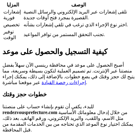
الوصف
المزايا
تلقى إشعارات عبر البريد الإلكتروني والرسائل النصية
إشعارات
القصيرة بمجرد فتح أوقات جديدة.
فورية
اختر نوع الإجراء الذي ترغب في تلقي إشعارات بشأنه.
تخصيص
توفير
تجنب التحقق المستمر من توافر المواعيد.
الوقت
كيفية التسجيل والحصول على موعد
أصبح الحصول على موعد في محافظة رينسي الآن سهلاً بفضل
منصتنا عبر الإنترنت. تم تصميم العملية لتكون بسيطة وسريعة، مما
يتيح لك حجز وقتك في بضع خطوات. بالإضافة إلى ذلك، يمكنك إجراء
عبر موقعنا مباشرة.
إجراءات رخصة القيادة
خطوات حجز وقتك
للبدء، يكفي أن تقوم بإنشاء حساب على منصتنا
من خلال إدخال معلوماتك الأساسية
rendezvousprefecture.com
مثل الاسم، واللقب، والبريد الإلكتروني، ورقم الهاتف. بعد ذلك،
يمكنك اختيار نوع الموعد الذي تحتاجه من بين الخدمات المقدمة من
قبل المحافظة.