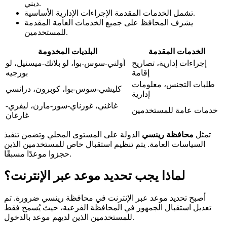
ديني.
تشمل الخدمات المقدمة الإجراءات الإدارية الأساسية.
يشرف المحافظ على جميع الخدمات العامة المقدمة
للمستخدمين.
الخدمات المقدمة
البلديات المخدومة
إجراءات إدارية، تصاريح
أولني-سوس-بوا، لو بلانك-ميسنيل، لو
إقامة
بورجيه
طلبات التجنس، معلومات
كليشي-سوس-بوا، كوبرون، درانسي
إدارية
غاغني، غورناي-سور-مارن، ليفري-
خدمات عامة للمستخدمين
غارغان
تمثل
محافظة رينسي
الدولة على المستوى المحلي وتضمن تنفيذ
السياسات العامة. يتم تنظيم استقبال خاص للمستخدمين الذين
حجزوا موعدًا مسبقًا.
لماذا يجب تحديد موعد عبر الإنترنت؟
أصبح تحديد موعد عبر الإنترنت في محافظة رينسي ضرورة. تم
تعديل استقبال الجمهور في المحافظة الفرعية، حيث يُسمح فقط
للمستخدمين الذين لديهم موعد بالدخول.