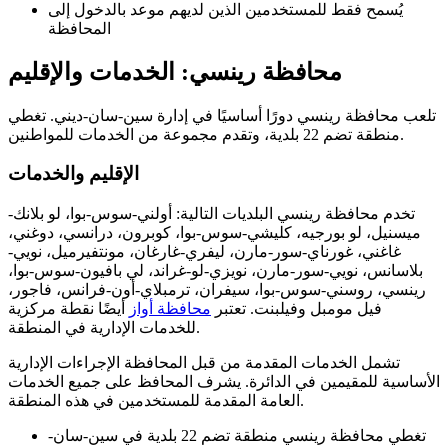
يُسمح فقط للمستخدمين الذين لديهم موعد بالدخول إلى
المحافظة
محافظة رينسي: الخدمات والإقليم
تلعب محافظة رينسي دورًا أساسيًا في إدارة سين-سان-ديني. تغطي
منطقة تضم 22 بلدية، وتقدم مجموعة من الخدمات للمواطنين.
الإقليم والخدمات
تخدم محافظة رينسي البلديات التالية: أولني-سوس-بوا، لو بلانك-
ميسنيل، لو بورجيه، كليشي-سوس-بوا، كوبرون، درانسي، دوغني،
غاغني، غورناي-سور-مارن، ليفري-غارغان، مونتفيرميل، نويي-
بلاسانس، نويي-سور-مارن، نويزي-لو-غراند، لي بافيون-سوس-بوا،
رينسي، روسني-سوس-بوا، سيفران، ترمبلاي-أون-فرانس، فاجور،
فيل مومبل وفيلبنت. تعتبر
محافظة أواز
أيضًا نقطة مركزية
للخدمات الإدارية في المنطقة.
تشمل الخدمات المقدمة من قبل المحافظة الإجراءات الإدارية
الأساسية للمقيمين في الدائرة. يشرف المحافظ على جميع الخدمات
العامة المقدمة للمستخدمين في هذه المنطقة.
تغطي محافظة رينسي منطقة تضم 22 بلدية في سين-سان-