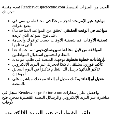
تقدم منصة Rendezvousprefecture.com العديد من الميزات لتبسيط
تجربتك:
مواعيد عبر الإنترنت
: احجز موعدًا في محافظة رينسي في
بضع نقرات.
مواعيد في الوقت الحقيقي
: تحقق من المواعيد المتاحة بناءً
على نوع الموعد الذي تريده.
تصفية الأوقات
: قم بتصفية الأوقات حسب توافرك والخدمة
التي تحتاجها.
الموافقة من قبل محافظ سين-سان-ديني
: تم اعتماد هذا
النظام لتحسين استقبال المواطنين.
: توجهك المنصة في طلب موعدك.
إرشادات خطوة بخطوة
: ستتلقى تأكيدًا لحجزك عبر البريد الإلكتروني.
تأكيد فوري
تذكير تلقائي
: يرسل لك النظام تذكيرًا في اليوم السابق
لموعدك.
تعديل أو إلغاء
: يمكنك تعديل أو إلغاء موعدك مباشرة على
المنصة.
سجل في Rendezvousprefecture.com واحصل على إشعارات
مباشرة عبر البريد الإلكتروني والرسائل النصية القصيرة بمجرد فتح
الأوقات.
تلقى إشعارات عبر البريد الإلكتروني