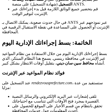
(شهادة التسجيل) على منصة ANTS.
التسجيل
قم بتحضير جميع الوثائق اللازمة قبل بدء إجراءاتك عبر
الإنترنت لتوفير الوقت.
في حال حدوث صعوبة، يمكنك الاتصال بـ ANTS عبر نموذجهم عبر
الإنترنت أو الحصول على المساعدة في نقطة الاستقبال الرقمية في
المحافظة.
الخاتمة: بسط إجراءاتك الإدارية اليوم
بسط إجراءاتك الإدارية اليوم من خلال الاستفادة من نظام المواعيد
عبر الإنترنت في محافظة رينسي. يسمح هذا النظام المبتكر، الذي
، بتقليل أوقات الانتظار بشكل كبير.
أنشأه
محافظ سين-سان-ديني
فوائد نظام المواعيد عبر الإنترنت
، ستستفيد من عدة
rendezvousprefecture.com
عند التسجيل على
مزايا:
تلقى إشعارات عبر البريد الإلكتروني والرسائل النصية
القصيرة بمجرد فتح الأوقات التي تتناسب مع احتياجاتك.
تحقق بانتظام من قسم الأخبار على الموقع للحصول على
أحدث المعلومات حول خدمات المحافظة.