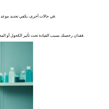
في حالات أخرى، يكفي تحديد موعد مع طبيب. يجب أن يكون هذا الطبيب معتمدًا من المحافظة. يجب عليك دفع ثمن هذه الزيارة. السعر يتغير، لكنك ستدفع بين 36 يورو و50 يورو.
فقدان رخصتك بسبب القيادة تحت تأثير الكحول أو المخدرات يعني التحقق. ستذهب لرؤية طبيب مع لجنة أخرى. سيخبرونك إذا كنت تستطيع العودة للقيادة. إذا كانت النتائج جيدة، ستستعيد رخصتك.