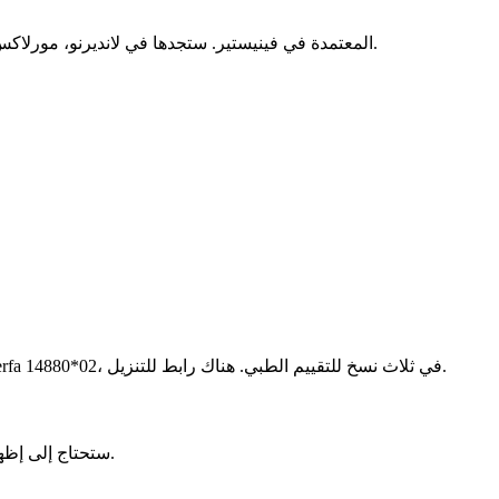
.
يوجد العديد من مراكز ACCA المعتمدة في فينيستير. ستجدها في لان
ضرورية. هذه للمحافظة في كيمبر. يجب ملء نموذج، Cerfa 14880*02، في ثلاث نسخ للتقييم الطبي. هناك رابط للتنزيل.
ستحتاج إلى إظهار رخصة قيادتك وهوية. احضر أيضًا ملفًا طبيًا وأوراقًا عن رخصتك إذا كانت معلقة أو ملغاة. تساعد هذه المستندات كثيرًا في استعادة رخصتك.