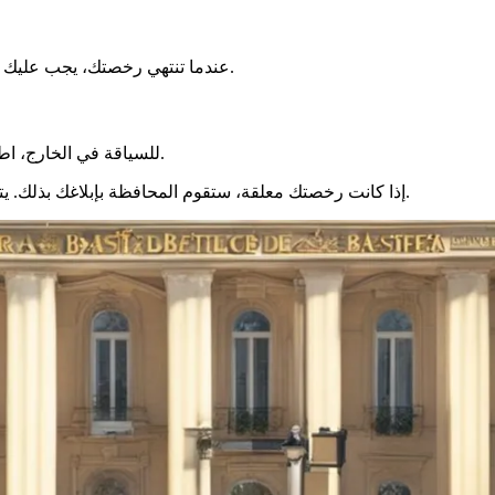
عندما تنتهي رخصتك، يجب عليك تجديدها في كيمبر. هناك، تقوم بالإجراءات للحصول على رخصة جديدة.
للسياقة في الخارج، اطلب رخصة دولية في كيمبر. يمكنك حينها القيادة في العديد من البلدان.
إذا كانت رخصتك معلقة، ستقوم المحافظة بإبلاغك بذلك. يتم ذلك عبر البريد المسجل. يجب عليك بعد ذلك طلب استعادة رخصتك.