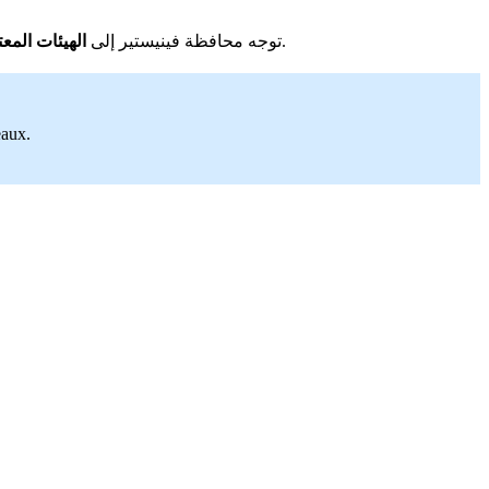
. توجه إلى مدرسة لتعليم القيادة أو مركز امتحانات معتمد. يمكنهم إعداد ملفك وإرساله إلى المحافظة.
توجه محافظة فينيستير إلى
الهيئات المع
eaux.