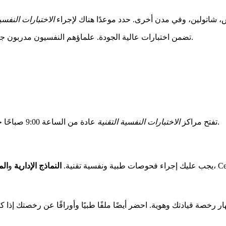
ديرنو، مورلاكس، شاتولين، وفي مدن أخرى. حدد موعدًا هناك لإجراء
الاختبارات النفسية
ACCA، شركة معتمدة ISO 9001، تضمن اختبارات عالية الجودة. علماؤهم النفسيون مدربون جيدًا ومعتمدون من قبل المحافظات.
عادة من الساعة 9:00 صباحًا حتى 4:15 مساءً. لا تنسَ الاتصال بعدة أماكن لمقارنة الأسعار والمواعيد.
تفتح مراكز
الاختبارات النفسية التقنية
يجب عليك إجراء فحوصات طبية ونفسية تقنية.
النماذج الإدارية
و
الم