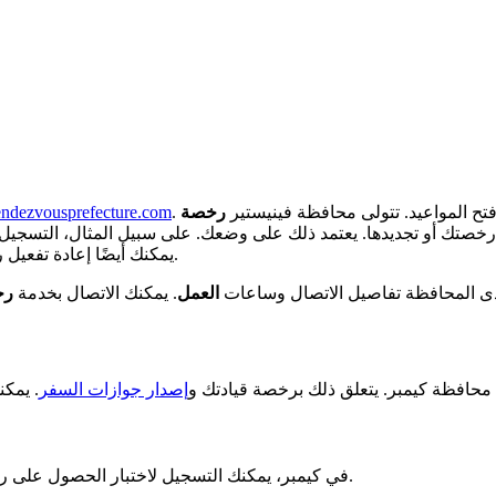
 فتح المواعيد. تتولى محافظة فينيستير
رخصة
rendezvousprefecture.com
رخصتك أو تجديدها. يعتمد ذلك على وضعك. على سبيل المثال، التسجيل
يمكنك أيضًا إعادة تفعيل رخصتك إذا كان لديك خطأ. تتم جميع هذه الخطوات في محافظة كيمبر.
ى المحافظة تفاصيل الاتصال وساعات
العمل
. يمكنك الاتصال بخدمة
رخ
 محافظة كيمبر. يتعلق ذلك برخصة قيادتك و
إصدار جوازات السفر
في كيمبر، يمكنك التسجيل لاختبار الحصول على رخصة. يجب عليك إعداد ملف. ثم، تحديد مواعيد الامتحانات والإجراءات.