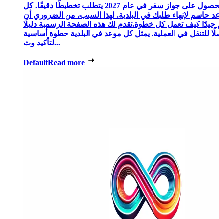
الحصول على جواز سفر في عام 2027 يتطلب تخطيطًا دقيقًا. كل
د حاسم لإنهاء طلبك في البلدية. لهذا السبب، من الضروري أن
 جيدًا كيف تعمل كل خطوة.تقدم لك هذه الصفحة الرسمية دليلًا
ًا للتنقل في العملية. يمثل كل موعد في البلدية خطوة أساسية
لتأكيد وث...
Default
Read more