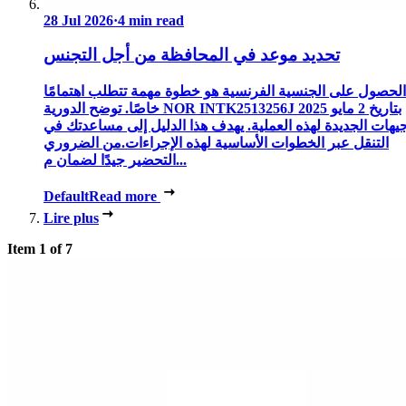
28 Jul 2026
·
4 min read
تحديد موعد في المحافظة من أجل التجنس
الحصول على الجنسية الفرنسية هو خطوة مهمة تتطلب اهتمامًا
خاصًا. توضح الدورية NOR INTK2513256J بتاريخ 2 مايو 2025
جيهات الجديدة لهذه العملية. يهدف هذا الدليل إلى مساعدتك في
التنقل عبر الخطوات الأساسية لهذه الإجراءات.من الضروري
التحضير جيدًا لضمان م...
Default
Read more
Lire plus
Item 1 of 7