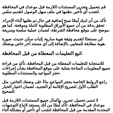
قم بتحميل وتحرير
المستندات اللازمة
قبل موعدك في المحافظة
لتجنب أي تأخير. نظمها في ملف سهل الوصول لتقديم سلس.
تأكد من أن لديك أيضًا
نسخ إضافية
في حال تم طلبها أثناء الإجراء.
تحقق بدقة من أن جميع الأوراق المطلوبة كاملة وموقعة، كما هو
موضح على موقع محافظة الشرطة، لضمان عملية سلسة وسريعة.
كن مستعدًا لتقديم
وثيقة هوية
سارية،
إثبات سكن
حديث، صورة
هوية مطابقة للمعايير، بالإضافة إلى أي مستند آخر خاص بوضعك.
اتبع التعليمات المعطاة من قبل المحافظة.
للاستجابة للتعليمات المعطاة من قبل المحافظة، تأكد من
قراءة
جميع المعلومات المتاحة بعناية
على موقع المحافظة بشأن إجراءات
.
حجز المواعيد و
المستندات المطلوبة
راجع الروابط الخاصة بحجز المواعيد بناءً على وضعك الخاص، مثل
الطلب الأول لتصريح الإقامة أو التجديد، لضمان اختيار الخيار
الصحيح.
لا تنسى تحميل، تحرير، وإكمال جميع المستندات اللازمة قبل
موعدك في المحافظة. تأكد أيضًا من أنك مستعد لاتباع
التوجيهات
المحددة
المقدمة من قبل المحافظة لتجنب أي تأخير أو مشكلة أثناء