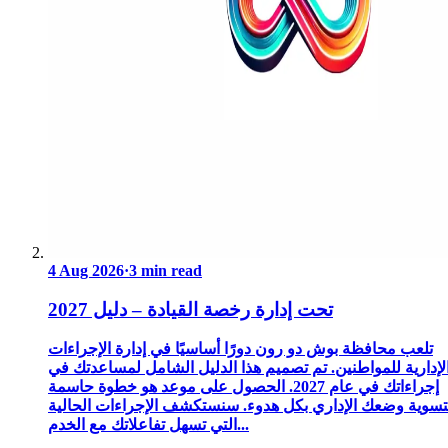
4 Aug 2026
·
3 min read
تحت إدارة رخصة القيادة – دليل 2027
تلعب محافظة بوش دو رون دورًا أساسيًا في إدارة الإجراءات
لإدارية للمواطنين. تم تصميم هذا الدليل الشامل لمساعدتك في
إجراءاتك في عام 2027. الحصول على موعد هو خطوة حاسمة
تسوية وضعك الإداري بكل هدوء. سنستكشف الإجراءات الحالية
التي تسهل تفاعلاتك مع الخدم...