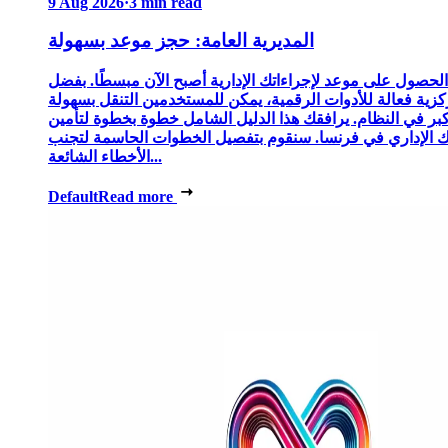
9 Aug 2026
·
3 min read
المديرية العامة: حجز موعد بسهولة
الحصول على موعد لإجراءاتك الإدارية أصبح الآن مبسطًا. بفضل
زية فعالة للأدوات الرقمية، يمكن للمستخدمين التنقل بسهولة
كبر في النظام. يرافقك هذا الدليل الشامل خطوة بخطوة لتأمين
الإداري في فرنسا. سنقوم بتفصيل الخطوات الحاسمة لتجنب
الأخطاء الشائعة...
Default
Read more