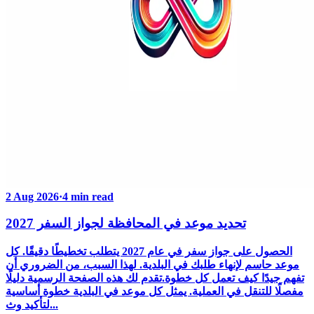
2 Aug 2026
·
4 min read
تحديد موعد في المحافظة لجواز السفر 2027
الحصول على جواز سفر في عام 2027 يتطلب تخطيطًا دقيقًا. كل
موعد حاسم لإنهاء طلبك في البلدية. لهذا السبب، من الضروري أن
تفهم جيدًا كيف تعمل كل خطوة.تقدم لك هذه الصفحة الرسمية دليلًا
مفصلًا للتنقل في العملية. يمثل كل موعد في البلدية خطوة أساسية
لتأكيد وث...