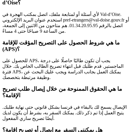
d’Oise؟
لأي أسئلة أو لمتابعة ملفك، اتصل بمكتب الهجرة في Val-d’Oise.
استخدم عنوان البريد الإلكتروني pref-etrangers@val-doise.gouv.fr أو
اتصل بالرقم 01.34.20.95.95. هم متاحون من الاثنين إلى الجمعة،
من الساعة 9 صباحًا حتى 4 مساءً.
ما هي شروط الحصول على التصريح المؤقت للإقامة
(APS)؟
للحصول على APS، يجب أن تكون طالبًا حاصلًا على درجة
الماجستير. قدم طلبك قبل انتهاء تصريح الطالب الخاص بك. خلال
فترة APS، يمكنك العمل بجانب الدراسة ويجب عليك البحث عن
وظيفة مرتبطة بتخصصك.
ما هي الحقوق الممنوحة من خلال إيصال طلب تصريح
الإقامة؟
الإيصال يسمح لك بالبقاء في فرنسا بشكل قانوني حتى نهاية طلبك.
يتيح العمل إذا تم ذكر ذلك. يمكنك السفر به، بشرط أن يكون لديك
أيضًا تصريح ساري المفعول.
هل يمكنني السفر مع إيصال أو تصريح إقامة؟