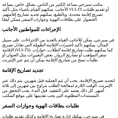
مكتب سيرجي يساعد الكثير من الناس. بشكل خاص، يساعد
أو تقديم
طلبات
VLS-TS
الأجانب. يمكنهم القيام بأشياء مثل تأكيد
تصريح إقامة محددة
. وبالطبع، يمكنهم تجديد تصاريح إقامتهم.
ممكن أيضًا.
الحصول على
بطاقات الهوية
وجوازات
السفر
الإجراءات للمواطنين الأجانب
في سيرجي، يمكن للأجانب القيام بالعديد من الإجراءات. على سبيل
المثال، يمكنهم تأكيد
تأشيرات الإقامة الطويلة التي تعادل تصريح
. كما يمكنهم طلب
تصاريح إقامة الطلاب
،
جوازات
الإقامة (VLS-TS)
سفر المواهب
أو
تصاريح الزوار
. بعض التغييرات مثل العنوان أو
يمكن أن تتم عبر الإنترنت.
طلبات
نسخ من تصاريح الإقامة
تجديد تصاريح الإقامة
لتجديد
تصريح الإقامة
، يجب أن تتم العملية قبل شهرين. يتم ذلك عبر
الإنترنت. الوقت اللازم لمعالجة الطلب يتراوح بين شهرين إلى ثلاثة
أشهر. كل ذلك يعتمد على التعقيد. قبل البدء، يجب التحقق من
التي يجب تقديمها على موقع المكتب.
المستندات
المطلوبة
طلبات بطاقات الهوية وجوازات السفر
في سيرجي، يمكنك إدارة تصاريح الإقامة وكذلك تقديم طلبات