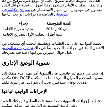
الحالات. عمومًا، لتجديد تصريح، يجب أن تتوقع فترة تتراوح بين 60
و90 يومًا. الطلبات الأولى تستغرق وقتًا أطول. بالنسبة لأولئك الذين
يقيمون في مونتوبان، من المهم الاستفسار عن
تصاريح الإقامة في
الخاصة بالإجراءات الواجب اتباعها.
مونتوبان
المدة المتوسطة
الإجراء
60 إلى 90 يومًا
تجديد تصريح الإقامة
مدة أطول
الطلب الأول لتصريح الإقامة
تعتمد المواعيد على عدد الطلبات وتعقيدها. لتجنب أي مشكلة، من
الأفضل البدء في إجراءات التجديد، بما في ذلك
تجديد رخصة القيادة
،
قبل حوالي شهرين من انتهاء صلاحية تصريحك.
تسوية الوضع الإداري
إذا كنت في وضع غير قانوني، فإن
التسوية
أمر مهم. قدم ملفك إلى
مكتب Oise DCEF للتسوية. استخدم العنوان التالي: 1 ساحة المكتب
60022 بوفاي سيدكس. يجب أن يتم ذلك عبر البريد فقط.
الإجراءات الواجب اتباعها
تتطلب
إجراءات التسوية
جمع
المستندات المطلوبة
. يمكنك العثور
على قائمة المستندات اللازمة على موقع المكتب.