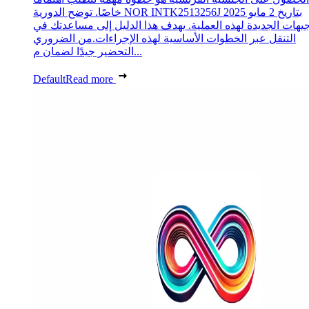
خاصًا. توضح الدورية NOR INTK2513256J بتاريخ 2 مايو 2025
جيهات الجديدة لهذه العملية. يهدف هذا الدليل إلى مساعدتك في
التنقل عبر الخطوات الأساسية لهذه الإجراءات.من الضروري
التحضير جيدًا لضمان م...
Default
Read more