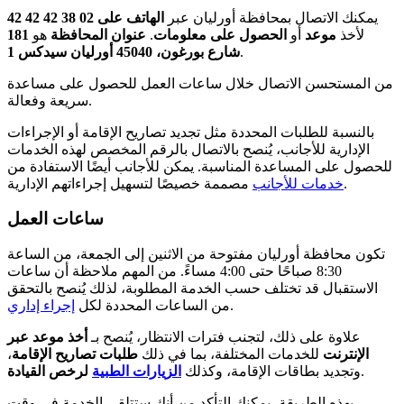
يمكنك الاتصال بمحافظة أورليان عبر
الهاتف على 02 38 42 42 42
لأخذ
موعد
أو
الحصول على معلومات
.
عنوان المحافظة
هو
181
.
شارع بورغون، 45040 أورليان سيدكس 1
من المستحسن الاتصال خلال ساعات العمل للحصول على مساعدة
سريعة وفعالة.
بالنسبة للطلبات المحددة مثل تجديد تصاريح الإقامة أو الإجراءات
الإدارية للأجانب، يُنصح بالاتصال بالرقم المخصص لهذه الخدمات
للحصول على المساعدة المناسبة. يمكن للأجانب أيضًا الاستفادة من
مصممة خصيصًا لتسهيل إجراءاتهم الإدارية.
خدمات للأجانب
ساعات العمل
تكون محافظة أورليان مفتوحة من الاثنين إلى الجمعة، من الساعة
8:30 صباحًا حتى 4:00 مساءً. من المهم ملاحظة أن ساعات
الاستقبال قد تختلف حسب الخدمة المطلوبة، لذلك يُنصح بالتحقق
.
من الساعات المحددة لكل
إجراء إداري
علاوة على ذلك، لتجنب فترات الانتظار، يُنصح بـ
أخذ موعد عبر
الإنترنت
للخدمات المختلفة، بما في ذلك
طلبات تصاريح الإقامة
،
.
وتجديد بطاقات الإقامة، وكذلك
الزيارات الطبية
لرخص القيادة
بهذه الطريقة، يمكنك التأكد من أنك ستتلقى الخدمة في وقت