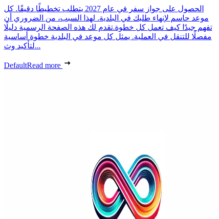
الحصول على جواز سفر في عام 2027 يتطلب تخطيطًا دقيقًا. كل
موعد حاسم لإنهاء طلبك في البلدية. لهذا السبب، من الضروري أن
تفهم جيدًا كيف تعمل كل خطوة.تقدم لك هذه الصفحة الرسمية دليلًا
مفصلًا للتنقل في العملية. يمثل كل موعد في البلدية خطوة أساسية
لتأكيد وث...
Default
Read more