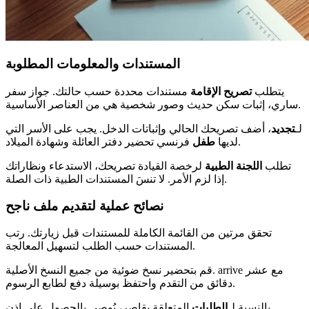
المستندات والمعلومات المطلوبة
يتطلب
تصريح الإقامة
مستندات محددة حسب حالتك. جواز سفر
ساري، إثبات سكن حديث وصور شخصية هي من العناصر الأساسية.
لـ
تجديد
، أضف تصريحك الحالي وإثباتات الدخل. يجب على الأسر التي
فرنسي تحضير دفتر العائلة وشهادة الميلاد.
لديها
طفل
تطلب
اللجنة الطبية
لرخصة القيادة تصريحك، الاستدعاء ونظاراتك
إذا لزم الأمر. لا تنسَ المستندات الطبية ذات الصلة.
نصائح عملية لتقديم ملف ناجح
تحقق مرتين من القائمة الكاملة للمستندات قبل زيارتك. رتب
المستندات حسب الطلب لتسهيل المعالجة.
قم بتحضير نسخ ضوئية من جميع النسخ الأصلية. arrive مع عشر
دقائق من التقدم واحتفظ بوسيلة دفع لطابع الرسوم.
بالنسبة لـ
الطلبات
المتعلقة بقاصر، يُوصى بالحصول على إذن