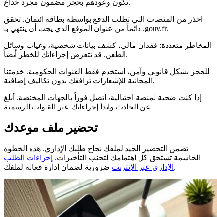
تكون وعودهم بحجز مضمون مجرد خداع.
احذر من المنصات التي تطلب الدفع بواسطة بطاقة ائتمان. تحقق
دائماً من عنوان الموقع الذي يجب أن ينتهي بـ .gouv.fr.
المخاطر متعددة: فقدان مالي، كشف بيانات شخصية، وغياب وسائل
الطعن. قد تتعرض إجراءاتك للخطر أيضاً.
للحجز بشكل قانوني وآمن، استخدم فقط القنوات الحكومية. خدمتنا
المجانية للإشعارات ترافقك بدون تكاليف إضافية.
إذا كنت ضحية لمنصة احتيالية، اتصل فوراً بالجهات المختصة. أبلغ
عن الحادث وابدأ إجراءاتك عبر القنوات الرسمية.
تحضير ملف موعدك
تضمن التحضير الجيد لملفك نجاح طلبك الإداري. هذه الخطوة
الحاسمة تستحق كل اهتمامك لتجنب التأخيرات.
إجراءات الطلب
ضرورية لضمان إدارة فعالة لملفك.
الإداري عبر الإنترنت