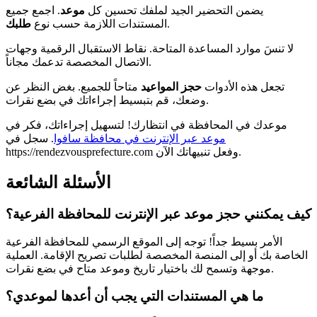
يضمن التحضير الجيد لملفك تحسين كل
موعد
. اجمع جميع
.
المستندات اللازمة حسب نوع
طلبك
لا تنسَ موارد المساعدة المتاحة. نقاط الاستقبال الرقمية وجهات
الاتصال المخصصة تدعمك مجاناً.
تجعل هذه الأدوات
حجز
المواعيد
متاحاً للجميع. بغض النظر عن
وضعك، قم بتبسيط إجراءاتك في بضع نقرات.
موعدك في المحافظة في انتظارك! لتسهيل إجراءاتك، فكر في
موعد عبر الإنترنت في محافظة سافوا
. سجل في
https://rendezvousprefecture.com وفعل تنبيهاتك الآن.
الأسئلة الشائعة
كيف يمكنني حجز موعد عبر الإنترنت للمحافظة الفرعية؟
الأمر بسيط جداً! توجه إلى الموقع الرسمي للمحافظة الفرعية
الخاصة بك أو إلى المنصة المخصصة لطلبات تصريح الإقامة. العملية
موجهة وتسمح لك باختيار تاريخ وموعد متاح في بضع نقرات.
ما هي المستندات التي يجب أن أعدها لموعدي؟