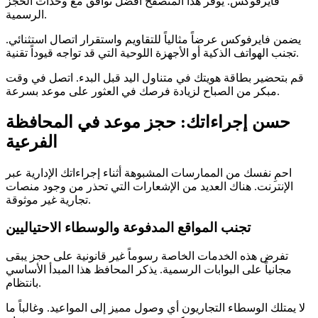
فايرفوكس. يوفر هذا المتصفح أفضل توافق مع وحدات الحجز
الرسمية.
يضمن فايرفوكس عرضاً مثالياً للتقاويم واستقرار اتصال استثنائي.
تجنب الهواتف الذكية أو الأجهزة اللوحية التي قد تواجه قيوداً تقنية.
قم بتحضير بطاقة هويتك في متناول اليد قبل البدء. اتصل في وقت
مبكر من الصباح لزيادة فرصك في العثور على موعد بسرعة.
حسن إجراءاتك: حجز موعد في المحافظة
الفرعية
احمِ نفسك من الممارسات المشبوهة أثناء إجراءاتك الإدارية عبر
الإنترنت. هناك العديد من الإشعارات التي تحذر من وجود منصات
تجارية غير موثوقة.
تجنب المواقع المدفوعة والوسطاء الاحتياليين
تفرض هذه الخدمات الخاصة رسوماً غير قانونية على حجز يبقى
مجانياً على البوابات الرسمية. يذكر المحافظ هذا المبدأ الأساسي
بانتظام.
لا يمتلك الوسطاء التجاريون أي وصول مميز إلى المواعيد. وغالباً ما