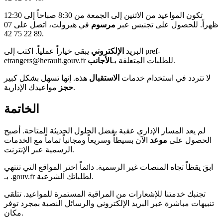
تكون المواعيد من الاثنين إلى الجمعة من 8:30 صباحاً إلى 12:30
ظهراً. للحصول على تجنيس عبر
مرسوم
في هيرولت، اتصل على 07
89 22 75 42.
البريد
الإلكتروني
يبقى خياراً عملياً. اكتب إلى pref-
.
etrangers@herault.gouv.fr للطلبات المتعلقة بـ
الأجانب
لا تتردد في استخدام خدمات
الاستقبال
هذه. إنها تسهل بشكل كبير
مواعيدك الإدارية.
حجز
الخاتمة
لم يعد المسار الإداري عقبة بفضل الحلول الحديثة المتاحة. أصبح
الحصول على
موعد
الآن بسيطاً وسريعاً ومجانياً تماماً مع الخدمات
الرسمية عبر الإنترنت.
ابقَ يقظاً تجاه المنصات غير الرسمية. دائماً اختر المواقع التي تنتهي
بـ .gouv.fr لطلباتك الشرعية.
تجنبك خدمتنا للإشعارات من المراقبة المستمرة للمواعيد. تتلقى
تنبيهات مباشرة عبر البريد الإلكتروني والرسائل النصية بمجرد توفر
مكان.