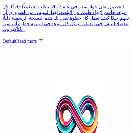
الحصول على جواز سفر في عام 2027 يتطلب تخطيطًا دقيقًا. كل
موعد حاسم لإنهاء طلبك في البلدية. لهذا السبب، من الضروري أن
تفهم جيدًا كيف تعمل كل خطوة.تقدم لك هذه الصفحة الرسمية دليلًا
مفصلًا للتنقل في العملية. يمثل كل موعد في البلدية خطوة أساسية
لتأكيد وث...
Default
Read more