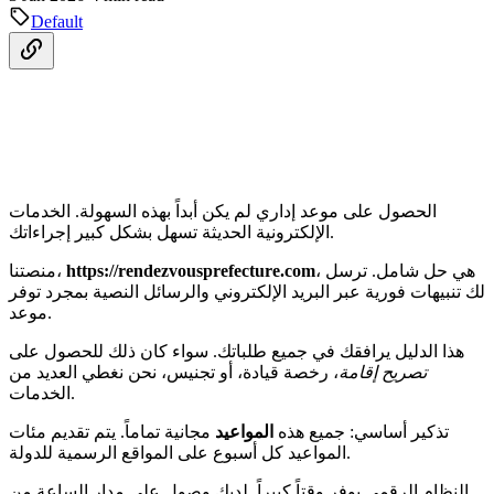
Default
الحصول على موعد إداري لم يكن أبداً بهذه السهولة. الخدمات
الإلكترونية الحديثة تسهل بشكل كبير إجراءاتك.
، هي حل شامل. ترسل
https://rendezvousprefecture.com
منصتنا،
لك تنبيهات فورية عبر البريد الإلكتروني والرسائل النصية بمجرد توفر
موعد.
هذا الدليل يرافقك في جميع طلباتك. سواء كان ذلك للحصول على
تصريح إقامة
، رخصة قيادة، أو تجنيس، نحن نغطي العديد من
الخدمات.
تذكير أساسي: جميع هذه
المواعيد
مجانية تماماً. يتم تقديم مئات
المواعيد كل أسبوع على المواقع الرسمية للدولة.
النظام الرقمي يوفر وقتاً كبيراً. لديك وصول على مدار الساعة من