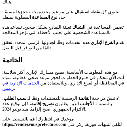
هناك.
تحتوي كل
نقطة استقبال
على مواعيد محددة يجب حجزها مسبقًا.
المطلوبة لملفك.
حدد نوع
المساعدة
تضمن المساعدة في
الشباك
تعبئة النماذج بشكل صحيح. تساعد هذه
المساعدة الشخصية على تجنب الأخطاء التي تؤخر المعالجة.
تقدم
الفرع الإداري
هذه الخدمات وفقًا لجدولها الزمني المحدد. تحقق
دائمًا من التوافر قبل التنقل.
الخاتمة
مع هذه المعلومات الأساسية، يصبح مسارك الإداري أكثر سلاسة.
أنت الآن تتحكم في جميع الخطوات لحجز موعد صحي بفعالية، سواء
في المحافظة أو الفرع الإداري، وللاستفادة من
الخدمات الإدارية في
.
ريمس
لا تنسَ مراجعة
القائمة
الرسمية للمستندات وفقًا لـ
سبب
الطلب
.
بالنسبة لـ
الأجانب
الذين يطلبون
تصريح إقامة
، فإن توقيع عقد
الالتزام الجمهوري أصبح إلزاميًا منذ يوليو 2024.
موعدك في انتظارك! قم بالتسجيل على
لتلقي تنبيهات فورية. ركز على
https://rendezvousprefecture.com