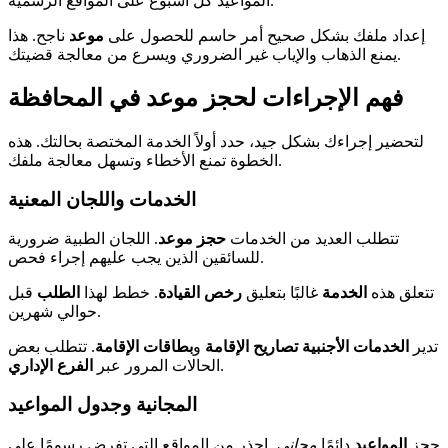
المواعيد كل أسبوع على المواقع الرسمية.
إعداد ملفك بشكل صحيح أمر حاسم للحصول على
موعد
ناجح. هذا
يمنع الذهاب والإياب غير الضروري ويسرع من معالجة قضيتك.
فهم الإجراءات لحجز موعد في المحافظة
لتحضير إجراءك بشكل جيد، حدد أولاً الخدمة المختصة بحالتك. هذه
الخطوة تمنع الأخطاء وتسهل معالجة ملفك.
الخدمات واللجان المعنية
تتطلب العديد من الخدمات
حجز موعد
. اللجان الطبية ضرورية
للسائقين الذين يجب عليهم إجراء فحص.
تتعلق هذه
الخدمة
غالبًا بتعليق
رخص القيادة
. خطط لهذا
الطلب
قبل
حوالي شهرين.
تدير
الخدمات الأجنبية
تصاريح الإقامة
و
بطاقات الإقامة
. تتطلب بعض
.
الحالات المرور عبر
الفرع الإداري
المجانية وجدول المواعيد
حجز
المواعيد
دائمًا
مجاني
. احذر من المواقع التي تفرض رسومًا على