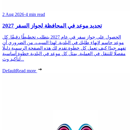
2 Aug 2026
·
4 min read
تحديد موعد في المحافظة لجواز السفر 2027
الحصول على جواز سفر في عام 2027 يتطلب تخطيطًا دقيقًا. كل
موعد حاسم لإنهاء طلبك في البلدية. لهذا السبب، من الضروري أن
تفهم جيدًا كيف تعمل كل خطوة.تقدم لك هذه الصفحة الرسمية دليلًا
مفصلًا للتنقل في العملية. يمثل كل موعد في البلدية خطوة أساسية
لتأكيد وث...
Default
Read more