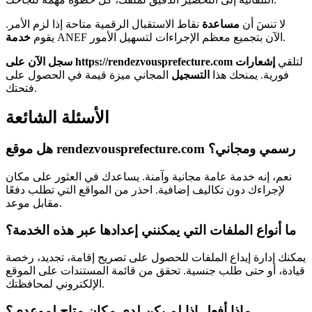
لا تنسَ أن
مساعدة
نقاط الاستقبال الرقمية متاحة إذا لزم الأمر.
ANEF الآن بتجميع معظم الإجراءات لتسهيل الأمور.
يقوم
خدمة
لتلقي
إشعارات
سجل الآن على https://rendezvousprefecture.com
فورية. يمنحك هذا
التسجيل
المجاني ميزة قيمة في الحصول على
فتحتك.
الأسئلة الشائعة
هل موقع rendezvousprefecture.com رسمي ومجاني؟
نعم، إنه خدمة عامة مجانية وآمنة. يساعدك في العثور على مكان
لإجراءك دون تكاليف إضافية. احذر من المواقع التي تطلب دفعًا
مقابل موعد.
ما أنواع الملفات التي يمكنني إعدادها عبر هذه الخدمة؟
يمكنك إدارة إيداع الملفات للحصول على تصريح إقامة، تجديد، رخصة
قيادة، أو حتى طلب جنسية. تحقق من قائمة المستندات على الموقع
الإلكتروني لمحافظتك.
ماذا أفعل إذا لم يكن لدي مكان متاح لموعدي؟