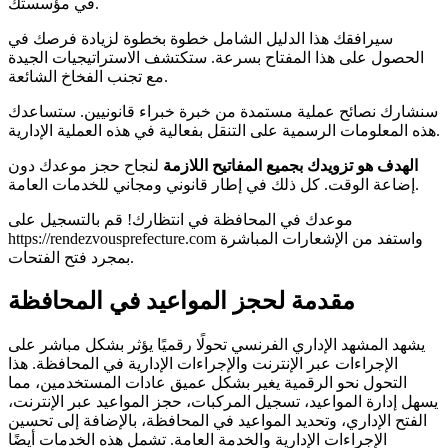
في مؤسستك.
سيرافقك هذا الدليل الشامل خطوة بخطوة لزيادة فرصك في
الحصول على هذا المفتاح بسرعة. ستكتشف الاستراتيجيات الجيدة
مع تجنب الفخاخ الشائعة.
سنشارك نصائح عملية مستمدة من خبرة خبراء قانونيين. ستساعدك
هذه المعلومات الرسمية على التنقل بفعالية في هذه العملية الإدارية.
الهدف هو تزويدك بجميع المفاتيح اللازمة
لنجاح حجز موعدك دون
إضاعة الوقت. كل ذلك في إطار قانوني ومجاني للخدمات العامة.
موعدك في المحافظة في انتظارك! قم بالتسجيل على
https://rendezvousprefecture.com واستفد من الإشعارات المباشرة
بمجرد فتح الفتحات.
مقدمة لحجز المواعيد في المحافظة
يشهد المشهد الإداري الفرنسي تحولًا رقميًا يؤثر بشكل مباشر على
الإجراءات عبر الإنترنت والإجراءات الإدارية في المحافظة. هذا
التحول نحو الرقمية يغير بشكل عميق عادات المستخدمين، مما
يسهل إدارة المواعيد، تسجيل المركبات، حجز المواعيد عبر الإنترنت،
الفتح الإداري، وتحديد المواعيد في المحافظة، بالإضافة إلى تحسين
الإجراءات الإدارية والخدمة العامة. تشمل هذه الخدمات أيضًا