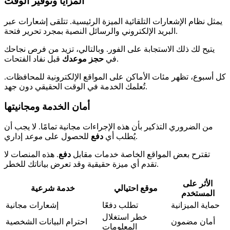
المزايا وتوفير الوقت
يمثل نظام الإشعارات التلقائية الميزة الرئيسية. تتلقى إشعارات عبر
البريد الإلكتروني والرسائل النصية بمجرد تحرير فتحة.
يتيح لك ذلك الاستجابة على الفور. وبالتالي، تزيد من فرص نجاحك
قبل نفاد الفتحات.
في
حجز موعدك
كل أسبوع، تظهر مئات الأماكن على المواقع الإلكترونية للمحافظات.
تُعلمك الخدمة في الوقت الحقيقي دون جهد.
أمان الخدمة ومجانيتها
من الضروري التذكير بأن هذه الإجراءات مجانية تمامًا. لا يجب أن
إداري.
يُطلب أي
دفع
للحصول على
موعد
تقترح بعض المواقع الخاصة خدمات مقابل
دفع
. هذه المنصات لا
تقدم أي ميزة حقيقية وقد تعرض بياناتك للخطر.
الأثر على
موقع احتيالي
خدمة شرعية
المستخدم
حماية الميزانية
تطلب دفعًا
إشعارات مجانية
خطر استغلال
أمان مضمون
احترام البيانات الشخصية
المعلومات