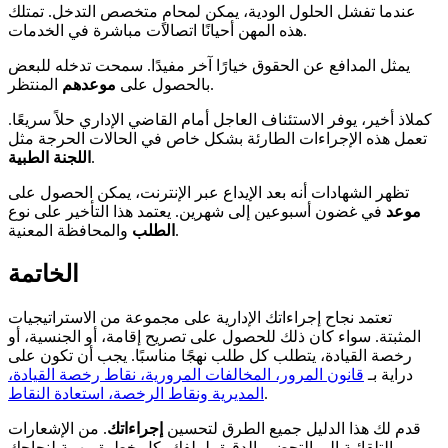
عندما تفشل الحلول الودية، يمكن لمحامٍ متخصص التدخل. تمتلك
هذه المهن أحيانًا اتصالات مباشرة في الخدمات.
يمثل المدافع عن الحقوق خيارًا آخر مفيدًا. سمحت تدخله للبعض
المنتظر.
بالحصول على
موعدهم
كملاذ أخير، يوفر الاستئناف العاجل أمام القاضي الإداري حلاً سريعًا.
تعمل هذه الإجراءات الطارئة بشكل خاص في الحالات الحرجة مثل
.
اللجنة الطبية
تظهر الشهادات أنه بعد الإيداع عبر الإنترنت، يمكن الحصول على
موعد
في غضون أسبوعين إلى شهرين. يعتمد هذا التأخير على نوع
والمحافظة المعنية.
الطلب
الخاتمة
تعتمد نجاح إجراءاتك الإدارية على مجموعة من الاستراتيجيات
المثبتة. سواء كان ذلك للحصول على تصريح إقامة، أو الجنسية، أو
رخصة القيادة، يتطلب كل طلب نهجًا مناسبًا. يجب أن تكون على
دراية بـ
قانون المرور، المخالفات المرورية، نقاط رخصة القيادة،
.
المديرية ونقاط الرخصة، استعادة النقاط
قدم لك هذا الدليل جميع الطرق لتحسين
إجراءاتك
. من الإشعارات
التلقائية إلى التحضير الدقيق لملفك، كل خطوة مهمة لنجاحك.