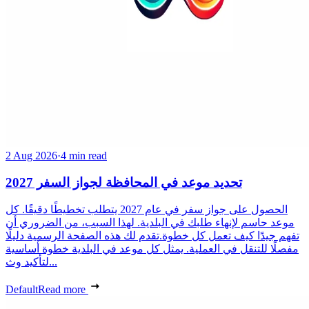
2 Aug 2026
·
4 min read
تحديد موعد في المحافظة لجواز السفر 2027
الحصول على جواز سفر في عام 2027 يتطلب تخطيطًا دقيقًا. كل
موعد حاسم لإنهاء طلبك في البلدية. لهذا السبب، من الضروري أن
تفهم جيدًا كيف تعمل كل خطوة.تقدم لك هذه الصفحة الرسمية دليلًا
مفصلًا للتنقل في العملية. يمثل كل موعد في البلدية خطوة أساسية
لتأكيد وث...
Default
Read more