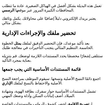
تعمل هذه البديلة بشكل أفضل في الهياكل الصغيرة. عادة ما تتطلب
.
المحافظات الكبيرة المرور عبر موقعها
الرسمي
يعتبر بريدك الإلكتروني دليلاً إضافيًا على محاولاتك. يكمل وثائقك
بشكل مثالي.
تحضير ملفك والإجراءات الإدارية
بعد تأكيد موعدك، فإن التحضير الدقيق لملفك
يمثل
الخطوة
الحاسمة. التنظيم المثالي يتجنب التأخيرات في معالجة طلبك.
ستتلقى إشعارًا مخصصًا يحدد المستندات اللازمة لوضعك. قم بتنزيله
بعناية بمجرد التأكيد.
قائمة المستندات الأساسية التي يجب جمعها
اجمع دائمًا النسخ الأصلية ونسخها. سيقوم الموظف بمراجعة النسخ
.
الأصلية والاحتفاظ بالنسخ لملفك
الإداري
تشمل المستندات الأساسية جواز سفرك، بطاقة الهوية، وشهادة
الميلاد. أضف إثباتات السكن وأدلة وضعك المهني.
لـ
تصريح الإقامة
، احضر كشوف الرواتب والمستندات الخاصة